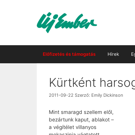
Kilépés
a
tartalomba
Előfizetés és támogatás
Hírek
E
Kürtként harsog
2011-09-22
Szerző:
Emily Dickinson
Mint smaragd szellem elől,
bezártunk kaput, ablakot –
a végítélet villanyos
mokaszinja vágtatott