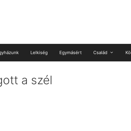
gyházunk
Lelkiség
Egymásért
Család
Kö
ott a szél