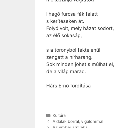
lihegő furcsa fák felett
s kerítéseken át.
Folyó volt, mely házat sodort,
az élő sokaság,
s a toronyból féktelenül
zengett a hírharang.
Sok minden jöhet s múlhat el,
de a világ marad.
Hárs Ernő fordítása
Kategória
Kultúra
Áldalak borral, vigalommal
Az ember árnyéka