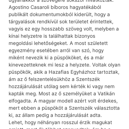
Agostino Casaroli bíboros hagyatékából
publikált dokumentumokból kiderült, hogy a
tárgyalások rendkívül sok területet érintettek,
vagyis ez egy hosszabb szöveg volt, melyben a
kínai helyzetre is találhattak bizonyos
megoldási lehetőségeket. A most született
egyezmény esetében arról van szó, hogy
miként nevezik ki a püspököket, és a már
kinevezetteknek mi lesz a helyzete. Voltak olyan
püspökök, akik a Hazafias Egyházhoz tartoztak,
ám az ő felszentelésükhöz a Szentszék
hozzájárulását utólag sem kérték ki vagy nem
kapták meg. Most az ő személyüket a Vatikán
elfogadta. A magyar modell azért volt érdekes,
mert ebben a püspököt a Szentszék választotta
ki, az állam pedig a hozzájárulását adta.
Lehet, hogy néhányan rosszul érzik magukat