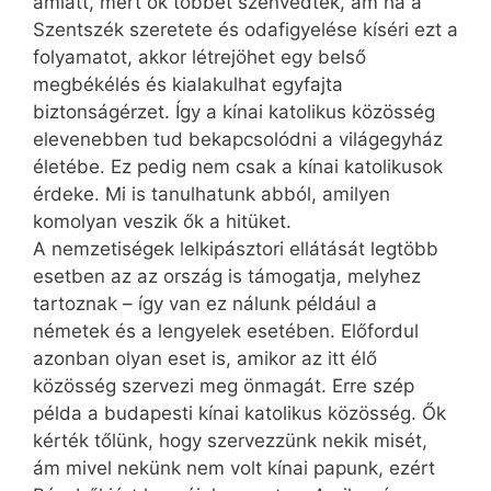
amiatt, mert ők többet szenvedtek, ám ha a
Szentszék szeretete és odafigyelése kíséri ezt a
folyamatot, akkor létrejöhet egy belső
megbékélés és kialakulhat egyfajta
biztonságérzet. Így a kínai katolikus közösség
elevenebben tud bekapcsolódni a világegyház
életébe. Ez pedig nem csak a kínai katolikusok
érdeke. Mi is tanulhatunk abból, amilyen
komolyan veszik ők a hitüket.
A nemzetiségek lelkipásztori ellátását legtöbb
esetben az az ország is támogatja, melyhez
tartoznak – így van ez nálunk például a
németek és a lengyelek esetében. Előfordul
azonban olyan eset is, amikor az itt élő
közösség szervezi meg önmagát. Erre szép
példa a budapesti kínai katolikus közösség. Ők
kérték tőlünk, hogy szervezzünk nekik misét,
ám mivel nekünk nem volt kínai papunk, ezért