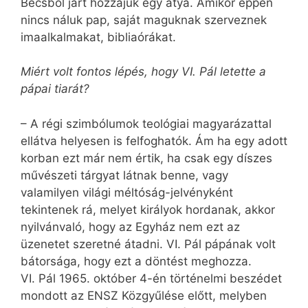
Bécsből járt hozzájuk egy atya. Amikor éppen
nincs náluk pap, saját maguknak szerveznek
imaalkalmakat, bibliaórákat.
Miért volt fontos lépés, hogy VI. Pál letette a
pápai tiarát?
– A régi szimbólumok teológiai magyarázattal
ellátva helyesen is felfoghatók. Ám ha egy adott
korban ezt már nem értik, ha csak egy díszes
művészeti tárgyat látnak benne, vagy
valamilyen világi méltóság-jelvényként
tekintenek rá, melyet királyok hordanak, akkor
nyilvánvaló, hogy az Egyház nem ezt az
üzenetet szeretné átadni. VI. Pál pápának volt
bátorsága, hogy ezt a döntést meghozza.
VI. Pál 1965. október 4-én történelmi beszédet
mondott az ENSZ Közgyűlése előtt, melyben