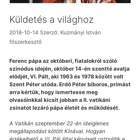
Küldetés a világhoz
2018-10-14
Szerző:
Kuzmányi István
főszerkesztő
Ferenc pápa az októberi, fiatalokról szóló
szinódus idején, október 14-én szentté avatja
elődjét, VI. Pált, aki 1963 és 1978 között volt
Szent Péter utóda. Erdő Péter bíboros, prímást
arra kértük, hogy ismertesse meg
olvasóinkkal kicsit jobban a II. vatikáni
zsinatot lezáró pápa életét és működését.
A Vatikán szeptember 22-én ideiglenes
megállapodást kötött Kínával. Hogyan
értékelhető a VI. Pál által képviselt ostpolitik e