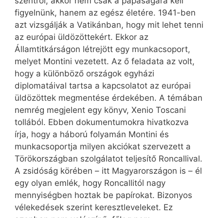
szentről, akkor nem csak a pápaságára kell
figyelnünk, hanem az egész életére. 1941-ben
azt vizsgálják a Vatikánban, hogy mit lehet tenni
az európai üldözöttekért. Ekkor az
Államtitkárságon létrejött egy munkacsoport,
melyet Montini vezetett. Az ő feladata az volt,
hogy a különböző országok egyházi
diplomatáival tartsa a kapcsolatot az európai
üldözöttek megmentése érdekében. A témában
nemrég megjelent egy könyv, Xenio Toscani
tollából. Ebben dokumentumokra hivatkozva
írja, hogy a háború folyamán Montini és
munkacsoportja milyen akciókat szervezett a
Törökországban szolgálatot teljesítő Roncallival.
A zsidóság körében – itt Magyarországon is – él
egy olyan emlék, hogy Roncallitól nagy
mennyiségben hoztak be papírokat. Bizonyos
vélekedések szerint keresztleveleket. Ez