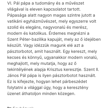
VI. Pál pápa a tudomány és a művészet
világával is eleven kapcsolatot tartott.
Pápasága alatt nagyon magas szintre jutott a
vatikáni egyházművészet, mely egyszerre volt
szolid és elegáns, nagyvonalú és merész,
modern és katolikus. Érdemes megnézni a
Szent Péter-bazilika kapuját, mely az ő idejében
készült. Vagy idézzük magunk elé azt a
pásztorbotot, amit használt. Egy kereszt, mely
kecses és könnyű, ugyan­akkor modern vonalú,
meghajlott, mely mutatja, hogy az ő
tekintélyének alapja Krisztus keresztje. Szent II.
János Pál pápa is ilyen pásztorbotot használt.
Ez is kifejezte, hogyan lehet párbeszédet
folytatni a világgal úgy, hogy a keresztény
üzenet áthatoljon minden közegen.
Kategória