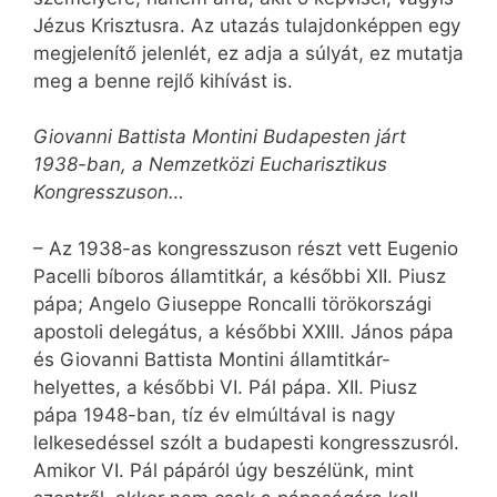
Jézus Krisztusra. Az utazás tulajdonképpen egy
megjelenítő jelenlét, ez adja a súlyát, ez mutatja
meg a benne rejlő kihívást is.
Giovanni Battista Montini Budapesten járt
1938-ban, a Nemzetközi Eucharisztikus
Kongresszuson…
– Az 1938-as kongresszuson részt vett Eugenio
Pacelli bíboros államtitkár, a későbbi XII. Piusz
pápa; Angelo Giuseppe Roncalli törökországi
apostoli delegátus, a későbbi XXIII. János pápa
és Giovanni Battista Montini államtitkár-
helyettes, a későbbi VI. Pál pápa. XII. Piusz
pápa 1948-ban, tíz év elmúltával is nagy
lelkesedéssel szólt a budapesti kongresszusról.
Amikor VI. Pál pápáról úgy beszélünk, mint