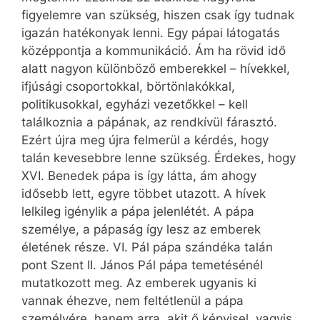
figyelemre van szükség, hiszen csak így tudnak
igazán hatékonyak lenni. Egy pápai látogatás
középpontja a kommunikáció. Ám ha rövid idő
alatt nagyon különböző emberekkel – hívekkel,
ifjúsági csoportokkal, börtönlakókkal,
politikusokkal, egyházi vezetőkkel – kell
találkoznia a pápának, az rendkívül fárasztó.
Ezért újra meg újra felmerül a kérdés, hogy
talán kevesebbre lenne szükség. Érdekes, hogy
XVI. Benedek pápa is így látta, ám ahogy
idősebb lett, egyre többet utazott. A hívek
lelkileg igénylik a pápa jelenlé­tét. A pápa
személye, a pápaság így lesz az emberek
életének része. VI. Pál pápa szándéka talán
pont Szent II. János Pál pápa temetésénél
mutatkozott meg. Az emberek ugyanis ki
vannak éhezve, nem feltétlenül a pápa
személyére, hanem arra, akit ő képvisel, vagyis