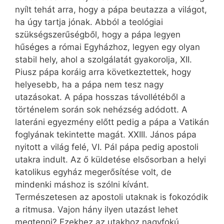
nyílt tehát arra, hogy a pápa beutazza a világot,
ha úgy tartja jónak. Abból a teológiai
szükségszerűségből, hogy a pápa legyen
hűséges a római Egyházhoz, legyen egy olyan
stabil hely, ahol a szolgálatát gyakorolja, XII.
Piusz pápa koráig arra következtettek, hogy
helyesebb, ha a pápa nem tesz nagy
utazásokat. A pápa hosszas távollétéből a
történelem során sok nehézség adódott. A
lateráni egyezmény előtt pedig a pápa a Vatikán
foglyának tekintette magát. XXIII. János pápa
nyitott a világ felé, VI. Pál pápa pedig apostoli
utakra indult. Az ő küldetése elsősorban a helyi
katolikus egyház megerősítése volt, de
mindenki máshoz is szólni kívánt.
Természetesen az apostoli utaknak is fokozódik
a ritmusa. Vajon hány ilyen utazást lehet
megtenni? Ezekhez az utakhoz nagyfokú