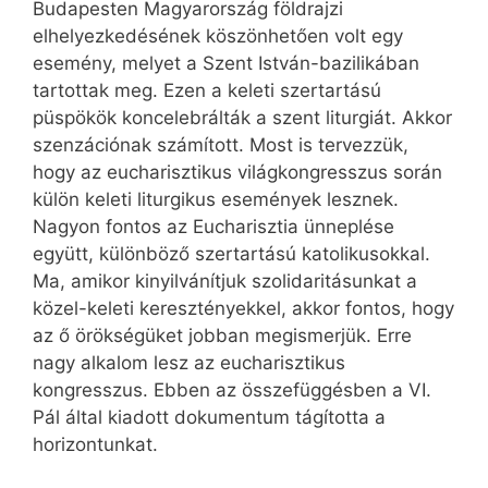
Budapesten Magyarország földrajzi
elhelyezkedésének köszönhetően volt egy
esemény, melyet a Szent István-bazilikában
tartottak meg. Ezen a keleti szertartású
püspökök koncelebrálták a szent liturgiát. Akkor
szenzációnak számított. Most is tervezzük,
hogy az eucharisztikus világkongresszus során
külön keleti liturgikus események lesznek.
Nagyon fontos az Eu­charisztia ünneplése
együtt, különböző szertartású katolikusokkal.
Ma, amikor kinyilvánítjuk szolidaritásunkat a
közel-keleti keresztényekkel, akkor fontos, hogy
az ő örökségüket jobban megismerjük. Erre
nagy alkalom lesz az eucharisztikus
kongresszus. Ebben az összefüggésben a VI.
Pál által kiadott dokumentum tágította a
horizontunkat.