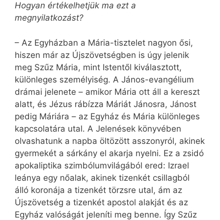
Hogyan értékelhetjük ma ezt a
megnyilatkozást?
– Az Egyházban a Mária-tisztelet nagyon ősi,
hiszen már az Újszövetségben is úgy jelenik
meg Szűz Mária, mint Istentől kiválasztott,
különleges személyiség. A János-evangélium
drámai jelenete – amikor Mária ott áll a kereszt
alatt, és Jézus rábízza Máriát Jánosra, Jánost
pedig Máriára – az Egyház és Mária különleges
kapcsolatára utal. A Jelenések könyvében
olvashatunk a napba öltözött asszonyról, akinek
gyermekét a sárkány el akarja nyelni. Ez a zsidó
apokaliptika szimbólumvilágából ered: Izrael
leánya egy nőalak, akinek tizenkét csillagból
álló koronája a tizenkét törzsre utal, ám az
Újszövetség a tizenkét apostol alakját és az
Egyház valóságát jeleníti meg benne. Így Szűz