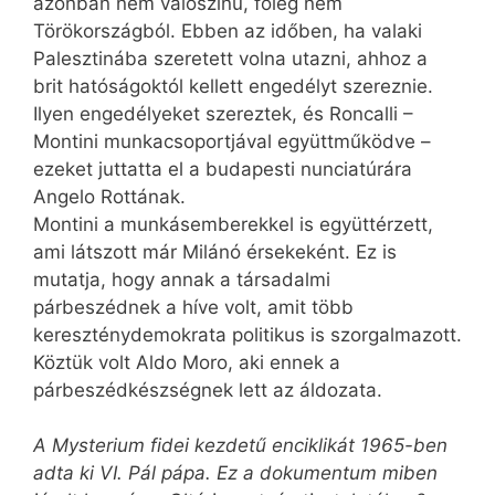
azonban nem valószínű, főleg nem
Törökországból. Ebben az időben, ha valaki
Palesztinába szeretett volna utazni, ahhoz a
brit hatóságoktól kellett engedélyt szereznie.
Ilyen engedélyeket szereztek, és Roncalli –
Montini munkacsoportjával együttműködve –
ezeket juttatta el a budapesti nunciatúrára
Angelo Rottának.
Montini a munkásemberekkel is együttérzett,
ami látszott már Milánó érsekeként. Ez is
mutatja, hogy annak a társadalmi
párbeszédnek a híve volt, amit több
kereszténydemokrata politikus is szorgalmazott.
Köztük volt Aldo Moro, aki ennek a
párbeszédkészségnek lett az áldozata.
A Mysterium fidei kezdetű enciklikát 1965-ben
adta ki VI. Pál pápa. Ez a dokumentum miben