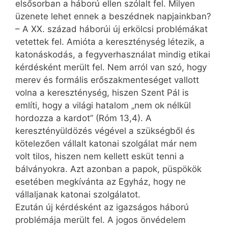
elsősorban a háború ellen szólalt fel. Milyen
üzenete lehet ennek a beszédnek napjainkban?
– A XX. század háborúi új erkölcsi problémákat
vetettek fel. Amióta a kereszténység létezik, a
katonáskodás, a fegyverhasználat mindig etikai
kérdésként merült fel. Nem arról van szó, hogy
merev és formális erőszakmenteséget vallott
volna a kereszténység, hiszen Szent Pál is
említi, hogy a világi hatalom „nem ok nélkül
hordozza a kardot” (Róm 13,4). A
keresztényüldözés végével a szükségből és
kötelezően vállalt katonai szolgálat már nem
volt tilos, hiszen nem kellett esküt tenni a
bálványokra. Azt azonban a papok, püspökök
esetében megkívánta az Egyház, hogy ne
vállaljanak katonai szolgálatot.
Ezután új kérdésként az igazságos háború
problémája merült fel. A jogos önvédelem