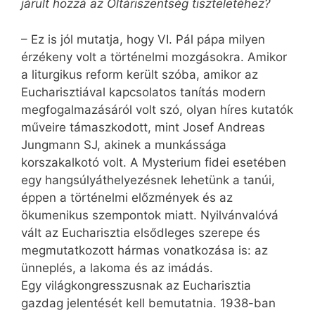
járult hozzá az Oltáriszentség tiszteletéhez?
– Ez is jól mutatja, hogy VI. Pál pápa milyen
érzékeny volt a történelmi mozgásokra. Amikor
a liturgikus reform került szóba, amikor az
Eucharisztiával kapcsolatos tanítás modern
megfogalmazásáról volt szó, olyan híres kutatók
műveire támaszkodott, mint Josef Andreas
Jungmann SJ, akinek a munkássága
korszakalkotó volt. A Mysterium fidei esetében
egy hangsúlyáthelyezésnek lehetünk a tanúi,
éppen a történelmi előzmények és az
ökumenikus szempontok miatt. Nyilvánvalóvá
vált az Eucharisztia elsődleges szerepe és
megmutatkozott hármas vonatkozása is: az
ünneplés, a lakoma és az imádás.
Egy világkongresszusnak az Eu­charisztia
gazdag jelentését kell bemutatnia. 1938-ban