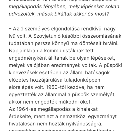
megállapodás fényében, mely lépéseket sokan
üdvözöltek, mások bíráltak akkor és most?
– Az ő személyes elgondolása rendkívül nagy
ívű volt. A Szovjetunió későbbi összeomlásának
tudatában persze könnyű ma döntéseit bírálni.
Napjainkban a kommunistáknak tett
engedményként állítanak be olyan lépéseket,
melyek valójában eredmények voltak. A püspöki
kinevezések esetében az állami hatóságok
előzetes hozzájárulása tulajdonképpen
előrelépés volt. 1950-től kezdve, ha nem
egyeztették az állammal a püspök személyét,
akkor nem engedték működni őket.
Az 1964-es megállapodás a kínaiakat
érdekelte, mert ezt a nemzetközi egyezményt
hivatalosan nem hozták nyilvánosságra,
ugyanakkor a szövegére sokszor hivatkoztak.