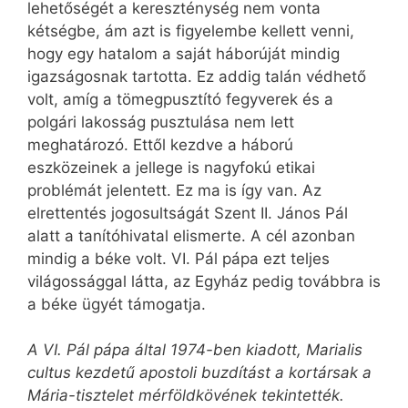
lehetőségét a kereszténység nem vonta
kétségbe, ám azt is figyelembe kellett venni,
hogy egy hatalom a saját háborúját mindig
igazságosnak tartotta. Ez addig talán védhető
volt, amíg a tömegpusztító fegyverek és a
polgári lakosság pusztulása nem lett
meghatározó. Ettől kezdve a háború
eszközeinek a jellege is nagyfokú etikai
problémát jelentett. Ez ma is így van. Az
elrettentés jogosultságát Szent II. János Pál
alatt a tanítóhivatal elismerte. A cél azonban
mindig a béke volt. VI. Pál pápa ezt teljes
világossággal látta, az Egyház pedig továbbra is
a béke ügyét támogatja.
A VI. Pál pápa által 1974-ben kiadott, Marialis
cultus kezdetű apostoli buzdítást a kortársak a
Mária-tisztelet mérföldkövének tekintették.