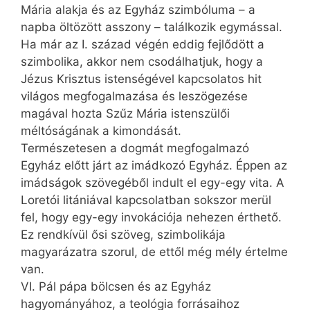
Mária alakja és az Egyház szimbóluma – a
napba öltözött asszony – találkozik egymással.
Ha már az I. század végén eddig fejlődött a
szimbolika, akkor nem csodálhatjuk, hogy a
Jézus Krisztus istenségével kapcsolatos hit
világos megfogalmazása és leszögezése
magával hozta Szűz Mária istenszülői
méltóságának a kimondását.
Természetesen a dogmát megfogalmazó
Egyház előtt járt az imádkozó Egyház. Éppen az
imádságok szövegéből indult el egy-egy vita. A
Loretói litániával kapcsolatban sokszor merül
fel, hogy egy-egy invokációja nehezen érthető.
Ez rendkívül ősi szöveg, szimbolikája
magyarázatra szorul, de ettől még mély értelme
van.
VI. Pál pápa bölcsen és az Egyház
hagyományához, a teológia forrásaihoz