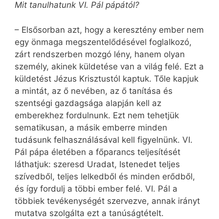
Mit tanulhatunk VI. Pál pápától?
– Elsősorban azt, hogy a keresztény ember nem
egy önmaga megszentelődésével foglalkozó,
zárt rendszerben mozgó lény, hanem olyan
személy, akinek küldetése van a világ felé. Ezt a
küldetést Jézus Krisztustól kaptuk. Tőle kapjuk
a mintát, az ő nevében, az ő tanítása és
szentségi gazdagsága alapján kell az
emberekhez fordulnunk. Ezt nem tehetjük
sematikusan, a másik emberre minden
tudásunk felhasználásával kell figyelnünk. VI.
Pál pápa életében a főparancs teljesítését
láthatjuk: szeresd Uradat, Istenedet teljes
szívedből, teljes lelkedből és minden erődből,
és így fordulj a többi ember felé. VI. Pál a
többiek tevékenységét szervezve, annak irányt
mutatva szolgálta ezt a tanúságtételt.