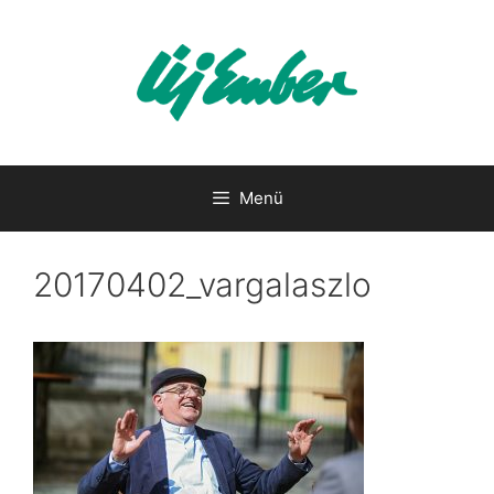
Kilépés
a
tartalomba
Menü
20170402_vargalaszlo