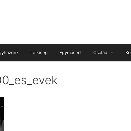
gyházunk
Lelkiség
Egymásért
Család
Kö
00_es_evek