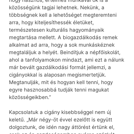
közösségünk tagjai lehetnek. Nekünk, a
többségnek kell a lehetőséget megteremteni
arra, hogy kiteljesíthessék életüket,
természetesen kulturális hagyományaik
megtartása mellett. A biogazdálkodás remek
alkalmat ad arra, hogy a sok munkáskéznek
megtaláljuk a helyét. Beindítjuk a népfőiskolát,
ahol a tanfolyamokon mindazt, ami ezt a nálunk
már bevált gazdálkodási formát jellemzi, a
cigányokkal is alaposan megismertetjük.
Megtanulják, mit és hogyan kell tenni, hogy
egyre hasznosabbá tudják tenni magukat
közösségeikben.”
Kapcsolatuk a cigány kisebbséggel nem új
keletű. „Már négy-öt évvel ezelőtt is együtt
dolgoztunk, de idén nagy áttörést értünk el,