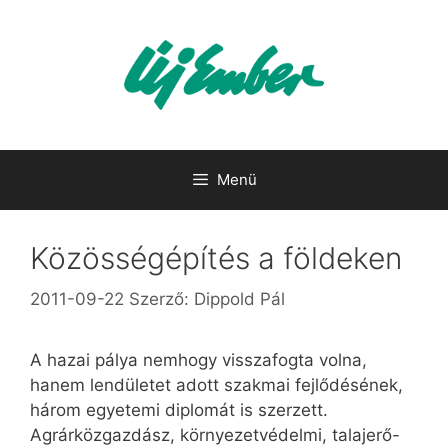
Kilépés
a
tartalomba
Menü
Közösségépítés a földeken
2011-09-22
Szerző:
Dippold Pál
A hazai pálya nemhogy visszafogta volna,
hanem lendületet adott szakmai fejlődésének,
három egyetemi diplomát is szerzett.
Agrárközgazdász, környezetvédelmi, talajerő-