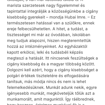
marista szerzetesek nagy figyelemmel és
tapintattal integrálják a közösségünkbe a cigány
kisebbség gyerekeit – mondja Hubai Imre. – Ez
természetesen hatással van a szülőkre, ennek
ereje felbecsülhetetlen. A hitet, a tudást, a
tisztességet mi már az óvodában, iskolában
meg tudjuk alapozni, hiszen megteremtettük
hozzá az intézményeinket. Az egyházaktól
kapott erkölcsi, lelki és tudásbéli képzés
megteszi a hatását. Itt nincsenek feszültségek a
cigány kisebbség és a magyar többség között.
Dolgozni kell azért, hogy a cigány kisebbséget a
polgári értékek tiszteletére és elfogadására
tanítsuk, más módja nincs és nem is lehet
felemelkedésüknek. Munkát adunk nekik, egyre
igényesebb munkát, megköveteljük tőlük azt a
munkamorált, amit magunktól. Így ráébrednek,
hogy hasznos, értelmes munkával ők is a