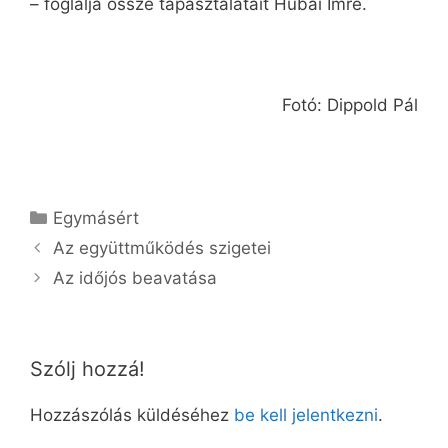
– foglalja össze tapasztalatait Hubai Imre.
Fotó: Dippold Pál
Kategória
Egymásért
Az együttműködés szigetei
Az időjós beavatása
Szólj hozzá!
Hozzászólás küldéséhez
be kell jelentkezni
.