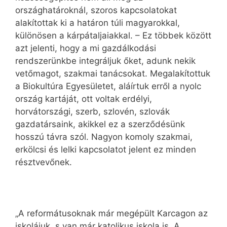
országhatároknál, szoros kapcsolatokat
alakítottak ki a határon túli magyarokkal,
különösen a kárpátaljaiakkal. – Ez többek között
azt jelenti, hogy a mi gazdálkodási
rendszerünkbe integráljuk őket, adunk nekik
vetőmagot, szakmai tanácsokat. Megalakítottuk
a Biokultúra Egyesületet, aláírtuk erről a nyolc
ország kartáját, ott voltak erdélyi,
horvátországi, szerb, szlovén, szlovák
gazdatársaink, akikkel ez a szerződésünk
hosszú távra szól. Nagyon komoly szakmai,
erkölcsi és lelki kapcsolatot jelent ez minden
résztvevőnek.
„A reformátusoknak már megépült Karcagon az
iskolájuk, s van már katolikus iskola is. A