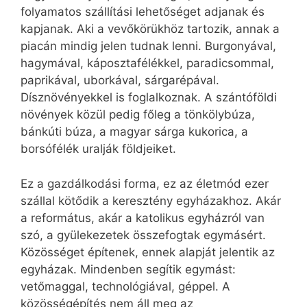
folyamatos szállítási lehetőséget adjanak és
kapjanak. Aki a vevőkörükhöz tartozik, annak a
piacán mindig jelen tudnak lenni. Burgonyával,
hagymával, káposztafélékkel, paradicsommal,
paprikával, uborkával, sárgarépával.
Dísznövényekkel is foglalkoznak. A szántóföldi
növények közül pedig főleg a tönkölybúza,
bánkúti búza, a magyar sárga kukorica, a
borsófélék uralják földjeiket.
Ez a gazdálkodási forma, ez az életmód ezer
szállal kötődik a keresztény egyházakhoz. Akár
a református, akár a katolikus egyházról van
szó, a gyülekezetek összefogtak egymásért.
Közösséget építenek, ennek alapját jelentik az
egyházak. Mindenben segítik egymást:
vetőmaggal, technológiával, géppel. A
közösségépítés nem áll meg az