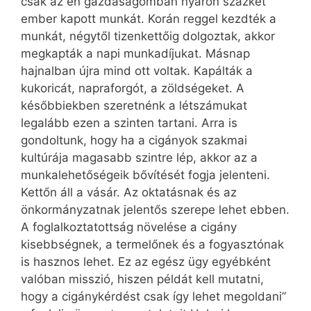
csak az én gazdaságomban nyáron százkét
ember kapott munkát. Korán reggel kezdték a
munkát, négytől tizenkettőig dolgoztak, akkor
megkapták a napi munkadíjukat. Másnap
hajnalban újra mind ott voltak. Kapálták a
kukoricát, napraforgót, a zöldségeket. A
későbbiekben szeretnénk a létszámukat
legalább ezen a szinten tartani. Arra is
gondoltunk, hogy ha a cigányok szakmai
kultúrája magasabb szintre lép, akkor az a
munkalehetőségeik bővítését fogja jelenteni.
Kettőn áll a vásár. Az oktatásnak és az
önkormányzatnak jelentős szerepe lehet ebben.
A foglalkoztatottság növelése a cigány
kisebbségnek, a termelőnek és a fogyasztónak
is hasznos lehet. Ez az egész ügy egyébként
valóban misszió, hiszen példát kell mutatni,
hogy a cigánykérdést csak így lehet megoldani”