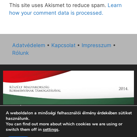
This site uses Akismet to reduce spam.
Learn
how your comment data is processed.
Adatvédelem
•
Kapcsolat
•
Impresszum
•
Rólunk
„Az Új Ember katolikus hetilap 2014. évi működésének
A weboldalon a minőségi felhasználói élmény érdekében sütiket
támogatását az EGYH-KCP-14-P-0121 sz. támogatási
használunk.
szerződés keretében 3 000 000 Ft összegben támogatta az
You can find out more about which cookies we are using or
Emberi Erőforrások Minisztériuma.”
switch them off in
settings
.