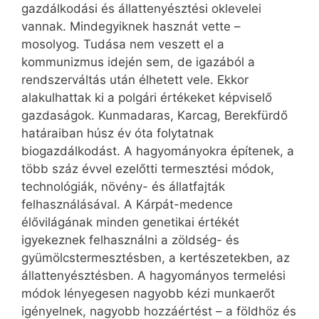
gazdálkodási és állattenyésztési oklevelei
vannak. Mindegyiknek hasznát vette –
mosolyog. Tudása nem veszett el a
kommunizmus idején sem, de igazából a
rendszerváltás után élhetett vele. Ekkor
alakulhattak ki a polgári értékeket képviselő
gazdaságok. Kunmadaras, Karcag, Berekfürdő
határaiban húsz év óta folytatnak
biogazdálkodást. A hagyományokra építenek, a
több száz évvel ezelőtti termesztési módok,
technológiák, növény- és állatfajták
felhasználásával. A Kárpát-medence
élővilágának minden genetikai értékét
igyekeznek felhasználni a zöldség- és
gyümölcstermesztésben, a kertészetekben, az
állattenyésztésben. A hagyományos termelési
módok lényegesen nagyobb kézi munkaerőt
igényelnek, nagyobb hozzáértést – a földhöz és