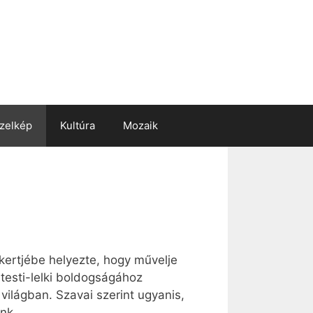
zelkép
Kultúra
Mozaik
enkertjébe helyezte, hogy művelje
testi-lelki boldogságához
 világban. Szavai szerint ugyanis,
ünk.