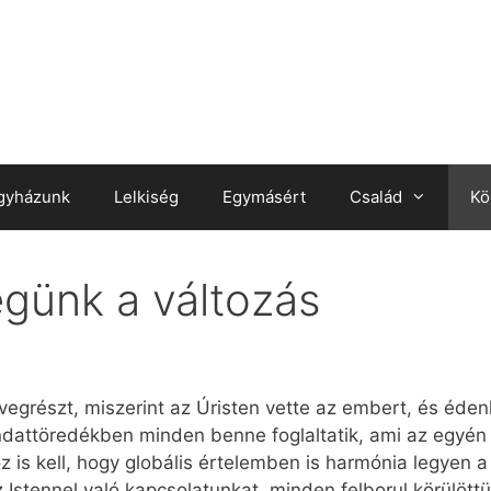
gyházunk
Lelkiség
Egymásért
Család
Kö
égünk a változás
szövegrészt, miszerint az Úristen vette az embert, és éd
dattöredékben minden benne foglaltatik, ami az egyén 
oz is kell, hogy globális értelemben is harmónia legyen a
z Istennel való kapcsolatunkat, minden felborul körülött