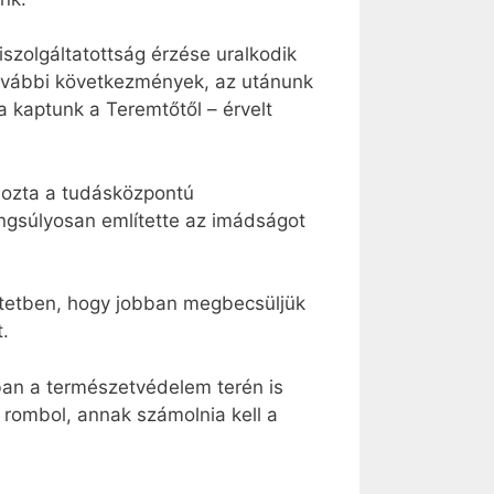
iszolgáltatottság érzése uralkodik
további következmények, az utánunk
a kaptunk a Teremtőtől – érvelt
 hozta a tudásközpontú
ngsúlyosan említette az imádságot
intetben, hogy jobban megbecsüljük
.
sban a természetvédelem terén is
i rombol, annak számolnia kell a