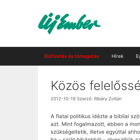
Kilépés
a
tartalomba
Előfizetés és támogatás
Hírek
E
Közös felelőss
2012-10-19
Szerző:
Ribáry Zoltán
A fiatal politikus idézte a bibliai 
azt. Mint fogalmazott, ebben a mon
szükségeltetik, illetve egyúttal ahh
ha – saját hibánkból – elveszítjük a