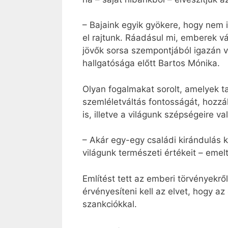
– Bajaink egyik gyökere, hogy nem i
el rajtunk. Ráadásul mi, emberek 
jövők sorsa szempontjából igazán v
hallgatósága előtt Bartos Mónika.
Olyan fogalmakat sorolt, amelyek t
szemléletváltás fontosságát, hozz
is, illetve a világunk szépségeire 
– Akár egy-egy családi kirándulás 
világunk természeti értékeit – emel
Említést tett az emberi törvényekrő
érvényesíteni kell az elvet, hogy a
szankciókkal.