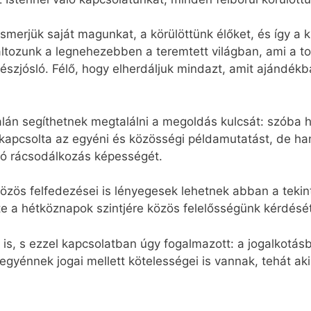
smerjük saját magunkat, a körülöttünk élőket, és így a k
változunk a legnehezebben a teremtett világban, ami a 
észjósló. Félő, hogy elherdáljuk mindazt, amit ajándékb
alán segíthetnek megtalálni a megoldás kulcsát: szóba
ákapcsolta az egyéni és közösségi példamutatást, de ha
való rácsodálkozás képességét.
közös felfedezései is lényegesek lehetnek abban a tek
te a hétköznapok szintjére közös felelősségünk kérdését
l is, s ezzel kapcsolatban úgy fogalmazott: a jogalkotá
z egyénnek jogai mellett kötelességei is vannak, tehát ak