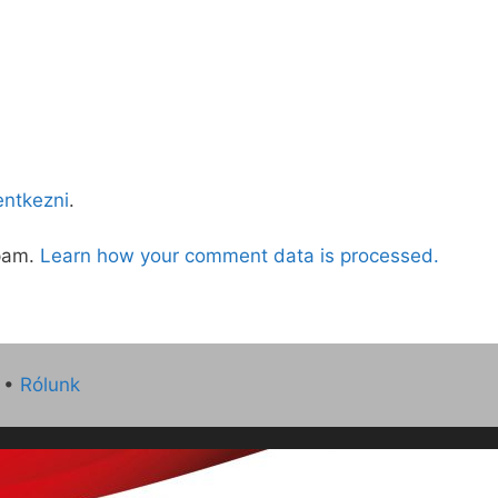
lentkezni
.
spam.
Learn how your comment data is processed.
•
Rólunk