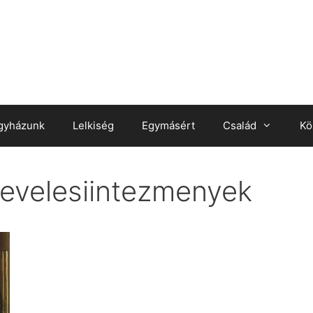
gyházunk
Lelkiség
Egymásért
Család
Kö
evelesiintezmenyek