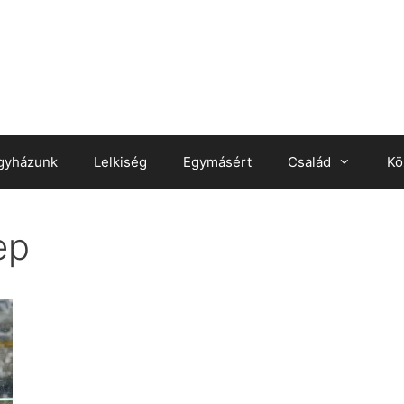
gyházunk
Lelkiség
Egymásért
Család
Kö
ep