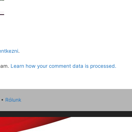
lentkezni
.
spam.
Learn how your comment data is processed.
•
Rólunk