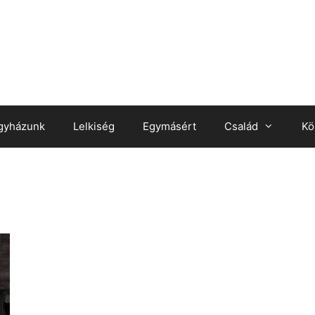
gyházunk
Lelkiség
Egymásért
Család
Kö