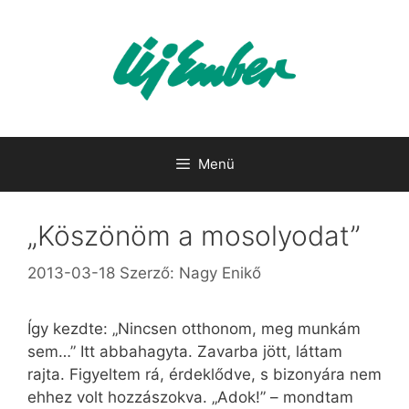
Kilépés
a
tartalomba
Menü
„Köszönöm a mosolyodat”
2013-03-18
Szerző:
Nagy Enikő
Így kezdte: „Nincsen otthonom, meg munkám
sem…” Itt abbahagyta. Zavarba jött, láttam
rajta. Figyeltem rá, érdeklődve, s bizonyára nem
ehhez volt hozzászokva. „Adok!” – mondtam