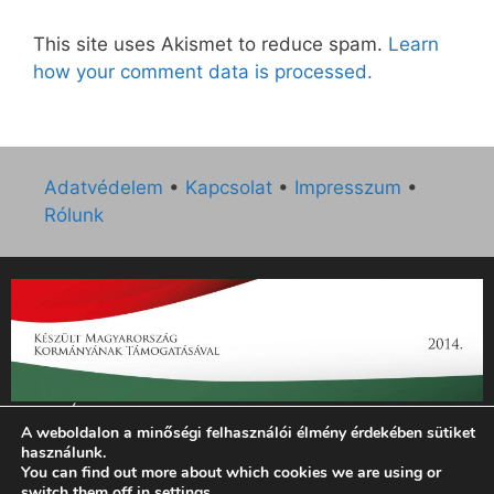
This site uses Akismet to reduce spam.
Learn
how your comment data is processed.
Adatvédelem
•
Kapcsolat
•
Impresszum
•
Rólunk
„Az Új Ember katolikus hetilap 2014. évi működésének
A weboldalon a minőségi felhasználói élmény érdekében sütiket
támogatását az EGYH-KCP-14-P-0121 sz. támogatási
használunk.
szerződés keretében 3 000 000 Ft összegben támogatta az
You can find out more about which cookies we are using or
Emberi Erőforrások Minisztériuma.”
switch them off in
settings
.