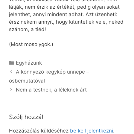
látják, nem érzik az értékét, pedig olyan sokat
jelenthet, annyi mindent adhat. Azt üzenheti:
érsz nekem annyit, hogy kitüntetlek vele, neked
szánom, a tiéd!
(Most mosolygok.)
Kategória
Egyházunk
A könnyező kegykép ünnepe –
ősbemutatóval
Nem a testnek, a léleknek árt
Szólj hozzá!
Hozzászólás küldéséhez
be kell jelentkezni
.