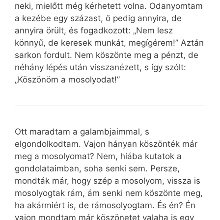
neki, mielőtt még kérhetett volna. Odanyomtam
a kezébe egy százast, ő pedig annyira, de
annyira örült, és fogadkozott: „Nem lesz
könnyű, de keresek munkát, megígérem!” Aztán
sarkon fordult. Nem köszönte meg a pénzt, de
néhány lépés után visszanézett, s így szólt:
„Köszönöm a mosolyodat!”
Ott maradtam a galambjaimmal, s
elgondolkodtam. Vajon hányan köszönték már
meg a mosolyomat? Nem, hiába kutatok a
gondolataimban, soha senki sem. Persze,
mondták már, hogy szép a mosolyom, vissza is
mosolyogtak rám, ám senki nem köszönte meg,
ha akármiért is, de rámosolyogtam. És én? Én
vajon mondtam már köszönetet valaha is egy