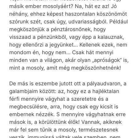
másik ember mosolyáért? Na, hát ez az! Jó
néhány, ehhez képest haszontalan köszönömöt
szórunk szét, csak úgy, udvariasságból. Például
megköszönjük a pénztárosnőnek, hogy
visszaad a pénzünkből, vagy épp a kalauznak,
hogy ellenőrzi a jegyünket… Kellenek ezek, nem
mondom én, hogy nem… Csak hát mennyi
minden van a világon, akár olyan „apróságok” is,
mint a mosoly, amit még megköszönhetnénk!
De más is eszembe jutott ott a pályaudvaron, a
galambjaim között: az, hogy ez a hajléktalan
férfi mennyire vágyhat a szeretetre és a
megbecsülésre, arra, hogy csak egy kicsit is
embernek nézzék. S mennyire vágyhatnak erre
mások is, a körülöttünk élők! Vannak, akiknek
már fel sem tűnik a mosoly, természetesnek
veszik, immunissá váltak vele szemben, nem