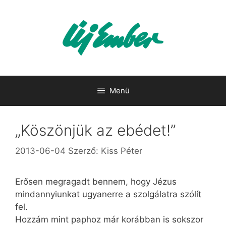
Kilépés
a
tartalomba
Menü
„Köszönjük az ebédet!”
2013-06-04
Szerző:
Kiss Péter
Erősen megragadt bennem, hogy Jézus
mindannyiunkat ugyanerre a szolgálatra szólít
fel.
Hozzám mint paphoz már korábban is sokszor