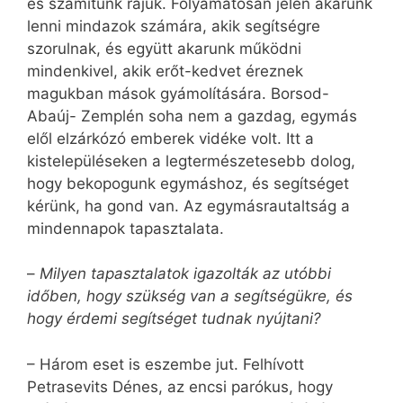
és számítunk rájuk. Folyamatosan jelen akarunk
lenni mindazok számára, akik segítségre
szorulnak, és együtt akarunk működni
mindenkivel, akik erőt-kedvet éreznek
magukban mások gyámolítására. Borsod-
Abaúj- Zemplén soha nem a gazdag, egymás
elől elzárkózó emberek vidéke volt. Itt a
kistelepüléseken a legtermészetesebb dolog,
hogy bekopogunk egymáshoz, és segítséget
kérünk, ha gond van. Az egymásrautaltság a
mindennapok tapasztalata.
–
Milyen tapasztalatok igazolták az utóbbi
időben, hogy szükség van a segítségükre, és
hogy érdemi segítséget tudnak nyújtani?
– Három eset is eszembe jut. Felhívott
Petrasevits Dénes, az encsi parókus, hogy