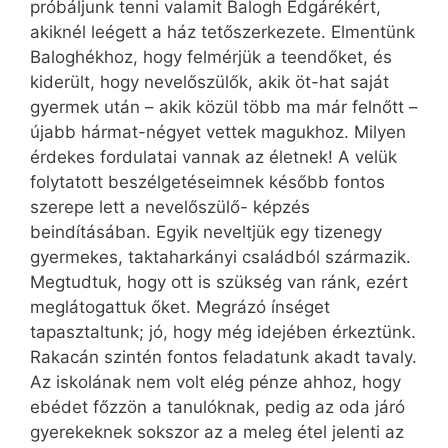
próbáljunk tenni valamit Balogh Edgárékért,
akiknél leégett a ház tetőszerkezete. Elmentünk
Baloghékhoz, hogy felmérjük a teendőket, és
kiderült, hogy nevelőszülők, akik öt-hat saját
gyermek után – akik közül több ma már felnőtt –
újabb hármat-négyet vettek magukhoz. Milyen
érdekes fordulatai vannak az életnek! A velük
folytatott beszélgetéseimnek később fontos
szerepe lett a nevelőszülő- képzés
beindításában. Egyik neveltjük egy tizenegy
gyermekes, taktaharkányi családból származik.
Megtudtuk, hogy ott is szükség van ránk, ezért
meglátogattuk őket. Megrázó ínséget
tapasztaltunk; jó, hogy még idejében érkeztünk.
Rakacán szintén fontos feladatunk akadt tavaly.
Az iskolának nem volt elég pénze ahhoz, hogy
ebédet főzzön a tanulóknak, pedig az oda járó
gyerekeknek sokszor az a meleg étel jelenti az