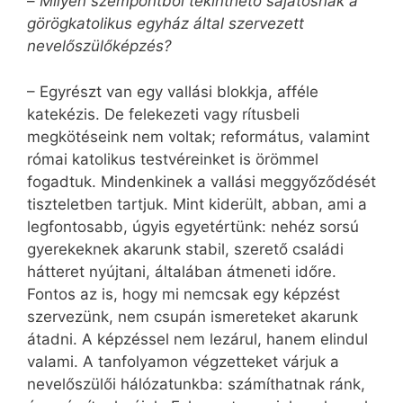
–
Milyen szempontból tekinthető sajátosnak a
görögkatolikus egyház által szervezett
nevelőszülőképzés?
– Egyrészt van egy vallási blokkja, afféle
katekézis. De felekezeti vagy rítusbeli
megkötéseink nem voltak; református, valamint
római katolikus testvéreinket is örömmel
fogadtuk. Mindenkinek a vallási meggyőződését
tiszteletben tartjuk. Mint kiderült, abban, ami a
legfontosabb, úgyis egyetértünk: nehéz sorsú
gyerekeknek akarunk stabil, szerető családi
hátteret nyújtani, általában átmeneti időre.
Fontos az is, hogy mi nemcsak egy képzést
szervezünk, nem csupán ismereteket akarunk
átadni. A képzéssel nem lezárul, hanem elindul
valami. A tanfolyamon végzetteket várjuk a
nevelőszülői hálózatunkba: számíthatnak ránk,