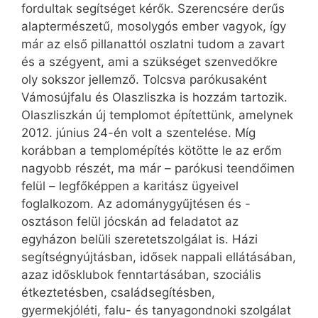
fordultak segítséget kérők. Szerencsére derűs
alaptermészetű, mosolygós ember vagyok, így
már az első pillanattól oszlatni tudom a zavart
és a szégyent, ami a szükséget szenvedőkre
oly sokszor jellemző. Tolcsva parókusaként
Vámosújfalu és Olaszliszka is hozzám tartozik.
Olaszliszkán új templomot építettünk, amelynek
2012. június 24-én volt a szentelése. Míg
korábban a templomépítés kötötte le az erőm
nagyobb részét, ma már – parókusi teendőimen
felül – legfőképpen a karitász ügyeivel
foglalkozom. Az adománygyűjtésen és -
osztáson felül jócskán ad feladatot az
egyházon belüli szeretetszolgálat is. Házi
segítségnyújtásban, idősek nappali ellátásában,
azaz idősklubok fenntartásában, szociális
étkeztetésben, családsegítésben,
gyermekjóléti, falu- és tanyagondnoki szolgálat