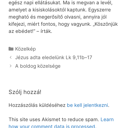
egész napi ellátásukat. Ma is megvan a levél,
amelyet a kisiskolásoktól kaptunk. Egyszerre
megható és megerősítő olvasni, annyira jól
kifejezi, miért fontos, hogy vagyunk. „Köszönjük
az ebédet!” – írták.
Kategória
Közelkép
Jézus adta eledelünk Lk 9,11b–17
A boldog közelsége
Szólj hozzá!
Hozzászólás küldéséhez
be kell jelentkezni
.
This site uses Akismet to reduce spam.
Learn
how your comment data is processed.