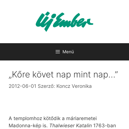
Kilépés
a
tartalomba
Menü
„Kőre követ nap mint nap…”
2012-06-01
Szerző:
Koncz Veronika
A templomhoz kötődik a máriaremetei
Madonna-kép is.
Thalwieser Katalin
1763-ban