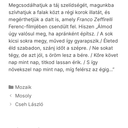
Megcsodálhatjuk a táj szelídségét, magunkba
szívhatjuk a falak közt a régi korok illatát, és
megérthetjük a dalt is, amely
Franco Zeffirelli
Ferenc-filmjében csendült fel. Hiszen „Álmod
úgy valósul meg, ha apránként építsz. / A sok
kicsi sokra megy, műved így gyarapszik./ Életed
éld szabadon, szánj időt a szépre. / Ne sokat
tégy, de azt jól, s öröm lesz a bére. / Kőre követ
nap mint nap, titkod lassan érik. / S így
növekszel nap mint nap, míg felérsz az égig…”
Kategória
Mozaik
Mosoly
Cseh László