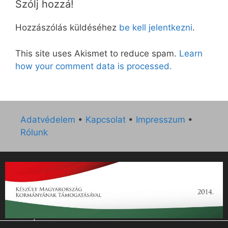
Szólj hozzá!
Hozzászólás küldéséhez
be kell jelentkezni
.
This site uses Akismet to reduce spam.
Learn
how your comment data is processed.
Adatvédelem
•
Kapcsolat
•
Impresszum
•
Rólunk
„Az Új Ember katolikus hetilap 2014. évi működésének