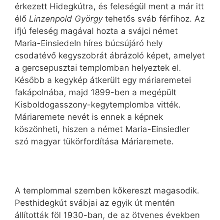
érkezett Hidegkútra, és feleségül ment a már itt
élő
Linzenpold György
tehetős sváb férfihoz. Az
ifjú feleség magával hozta a svájci német
Maria-Einsiedeln híres búcsújáró hely
csodatévő kegyszobrát ábrázoló képet, amelyet
a gercsepusztai templomban helyeztek el.
Később a kegykép átkerült egy máriaremetei
fakápolnába, majd 1899-ben a megépült
Kisboldogasszony-kegytemplomba vitték.
Máriaremete nevét is ennek a képnek
köszönheti, hiszen a német Maria-Einsiedler
szó magyar tükörfordítása Máriaremete.
A templommal szemben kőkereszt magasodik.
Pesthidegkút svábjai az egyik út mentén
állították föl 1930-ban, de az ötvenes években