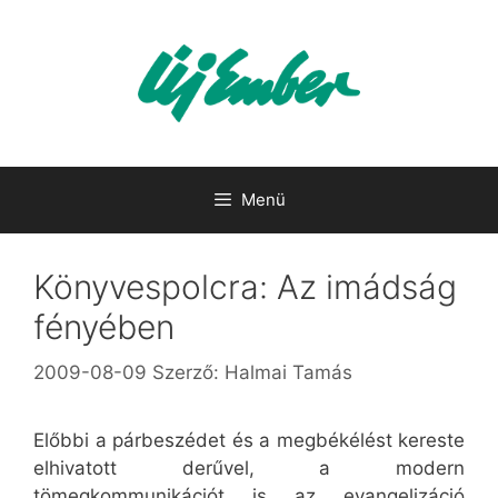
Kilépés
a
tartalomba
Menü
Könyvespolcra: Az imádság
fényében
2009-08-09
Szerző:
Halmai Tamás
Előbbi a párbeszédet és a megbékélést kereste
elhivatott derűvel, a modern
tömegkommunikációt is az evangelizáció