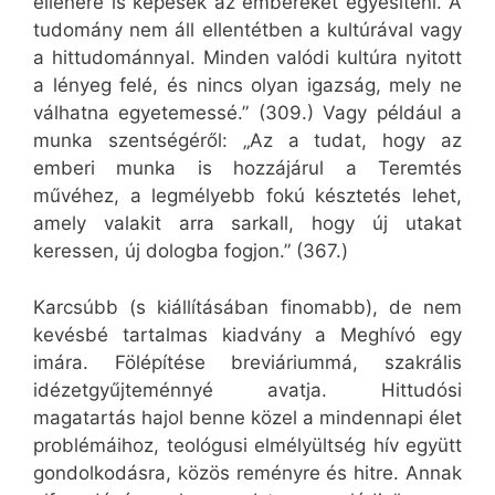
ellenére is képesek az embereket egyesíteni. A
tudomány nem áll ellentétben a kultúrával vagy
a hittudománnyal. Minden valódi kultúra nyitott
a lényeg felé, és nincs olyan igazság, mely ne
válhatna egyetemessé.” (309.) Vagy például a
munka szentségéről: „Az a tudat, hogy az
emberi munka is hozzájárul a Teremtés
művéhez, a legmélyebb fokú késztetés lehet,
amely valakit arra sarkall, hogy új utakat
keressen, új dologba fogjon.” (367.)
Karcsúbb (s kiállításában finomabb), de nem
kevésbé tartalmas kiadvány a Meghívó egy
imára. Fölépítése breviáriummá, szakrális
idézetgyűjteménnyé avatja. Hittudósi
magatartás hajol benne közel a mindennapi élet
problémáihoz, teológusi elmélyültség hív együtt
gondolkodásra, közös reményre és hitre. Annak