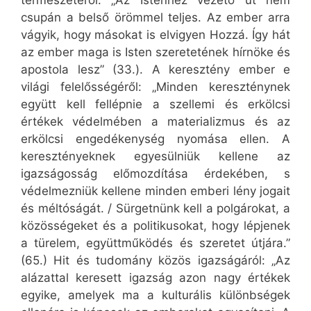
természetéről: „Az Istenhez vezető út nem
csupán a belső örömmel teljes. Az ember arra
vágyik, hogy másokat is elvigyen Hozzá. Így hát
az ember maga is Isten szeretetének hírnöke és
apostola lesz” (33.). A keresztény ember e
világi felelősségéről: „Minden kereszténynek
együtt kell fellépnie a szellemi és erkölcsi
értékek védelmében a materializmus és az
erkölcsi engedékenység nyomása ellen. A
keresztényeknek egyesülniük kellene az
igazságosság előmozdítása érdekében, s
védelmezniük kellene minden emberi lény jogait
és méltóságát. / Sürgetnünk kell a polgárokat, a
közösségeket és a politikusokat, hogy lépjenek
a türelem, együttműködés és szeretet útjára.”
(65.) Hit és tudomány közös igazságáról: „Az
alázattal keresett igazság azon nagy értékek
egyike, amelyek ma a kulturális különbségek