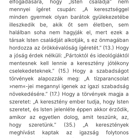
elfogadására, hogy „Isten családja” nem
mennyei ígéret csupán: „A keresztséggel
minden gyermek olyan barátok gyülekezetébe
illeszkedik be, akik őt sem életben, sem
halálban soha nem hagyják el, mert ezek a
társak Isten családját alkotják, s ez önmagában
hordozza az örökkévalóság ígéretét.” (13.) Hogy
a jóság érdek nélküli: „Pártoktól és ideológiáktól
mentesnek kell lennie a keresztény jótékony
cselekedeteknek.” (15.) Hogy a szabadságot
törvények alapozzák meg: „A tízparancsolat
»nem«-jei megannyi igenek az igazi szabadság
növekedésére.” (17.) Hogy a törvények magja a
szeretet: „A keresztény ember tudja, hogy Isten
szeretet, és Isten jelenléte éppen akkor érződik,
amikor az egyetlen dolog, amit teszünk, az,
hogy szeretünk.” (35.) „A keresztények
meghívást kaptak az igazság folytonos