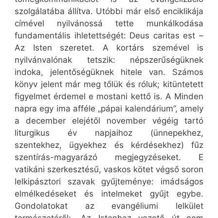
szolgálatába állítva. Utóbbi már első enciklikája
címével nyilvánossá tette munkálkodása
fundamentális ihletettségét: Deus caritas est –
Az Isten szeretet. A kortárs szemével is
nyilvánvalónak tetszik: népszerűségüknek
indoka, jelentőségüknek hitele van. Számos
könyv jelent már meg tőlük és róluk; kitüntetett
figyelmet érdemel e mostani kettő is. A Minden
napra egy ima afféle „pápai kalendárium”, amely
a december elejétől november végéig tartó
liturgikus év napjaihoz (ünnepekhez,
szentekhez, ügyekhez és kérdésekhez) fűz
szentírás-magyarázó megjegyzéseket. E
vatikáni szerkesztésű, vaskos kötet végső soron
lelkipásztori szavak gyűjteménye: imádságos
elmélkedéseket és intelmeket gyűjt egybe.
Gondolatokat az evangéliumi lelkület