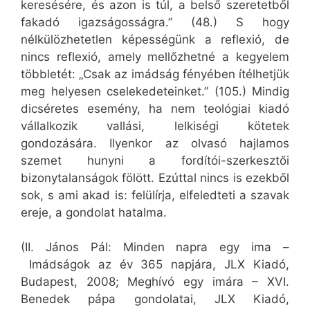
keresésére, és azon is túl, a belső szeretetből
fakadó igazságosságra.” (48.) S hogy
nélkülözhetetlen képességünk a reflexió, de
nincs reflexió, amely mellőzhetné a kegyelem
többletét: „Csak az imádság fényében ítélhetjük
meg helyesen cselekedeteinket.” (105.) Mindig
dicséretes esemény, ha nem teológiai kiadó
vállalkozik vallási, lelkiségi kötetek
gondozására. Ilyenkor az olvasó hajlamos
szemet hunyni a fordítói-szerkesztői
bizonytalanságok fölött. Ezúttal nincs is ezekből
sok, s ami akad is: felülírja, elfeledteti a szavak
ereje, a gondolat hatalma.
(II. János Pál: Minden napra egy ima –
Imádságok az év 365 napjára, JLX Kiadó,
Budapest, 2008; Meghívó egy imára – XVI.
Benedek pápa gondolatai, JLX Kiadó,