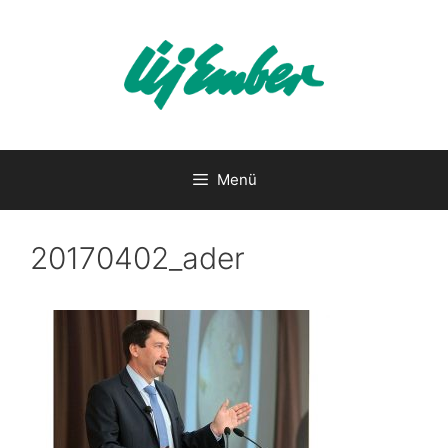
Kilépés
a
tartalomba
Menü
20170402_ader