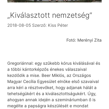
„Kiválasztott nemzetség”
2018-08-05
Szerző:
Kiss Péter
Fotó: Merényi Zita
Gregoriánnal: egy szűkebb kórus kiválásával és
a többi kántorképzős énekes válaszaival
kezdődik a mise. Beer Miklós, az Országos
Magyar Cecília Egyesület elnöke első szavaival
arra kéri a résztvevőket, hogy adjanak hálát a
tehetségükért és a kiválasztottságukért. Úgy,
ahogyan annak idején a szemináriumban ő is
megélte a papságra készülését e mondat