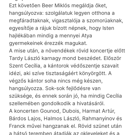
Ezt követően Beer Miklós megáldja őket,
hangsúlyozva: szolgálatuk legyen otthona a
megfáradtaknak, vigasztalója a szomorúaknak,
egyesítője a rájuk bízott népnek, hogy Isten
hajlékában mindig a mennyei Atya
gyermekeinek érezzék magukat.
A mise után, a növendékek rövid koncertje előtt
Tardy László karnagy mond beszédet. Először
Szent Cecília, a kántorok védőszentje szavait
idézi, aki szíve tisztaságáért könyörgött. A
végzős kántor soha nincs még készen,
hangsúlyozza. Sok-sok fejlődésre van
szüksége, és ennek során jó, ha mindig Cecília
szellemében gondolkodik a hivatásáról.
A koncerten Gounod, Dubois, Harmat Artúr,
Bárdos Lajos, Halmos László, Rahmanyi­nov és
Franck művei hangzanak el. Rövid szünet után
a hátsó teremben átadják az okleveleket és a