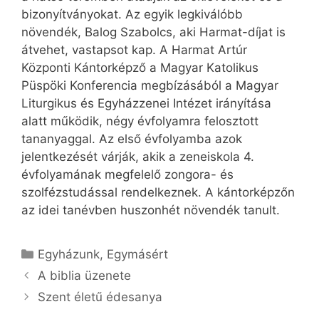
bizonyítványokat. Az egyik legkiválóbb
növendék, Balog Szabolcs, aki Harmat-díjat is
átvehet, vastapsot kap. A Harmat Artúr
Központi Kántorképző a Magyar Katolikus
Püspöki Konferencia megbízásából a Magyar
Liturgikus és Egyházzenei Intézet irányítása
alatt működik, négy évfolyamra felosztott
tananyaggal. Az első évfolyamba azok
jelentkezését várják, akik a zeneiskola 4.
évfolyamának megfelelő zongora- és
szolfézstudással rendelkeznek. A kántorképzőn
az idei tanévben huszonhét növendék tanult.
Kategória
Egyházunk
,
Egymásért
A biblia üzenete
Szent életű édesanya