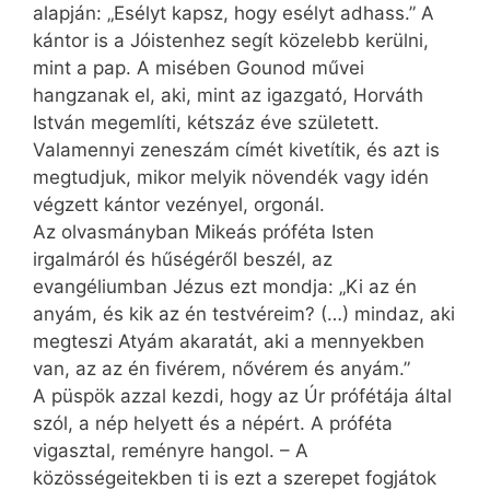
alapján: „Esélyt kapsz, hogy esélyt adhass.” A
kántor is a Jóistenhez segít közelebb kerülni,
mint a pap. A misében Gounod művei
hangzanak el, aki, mint az igazgató, Horváth
István megemlíti, kétszáz éve született.
Valamennyi zeneszám címét kivetítik, és azt is
megtudjuk, mikor melyik növendék vagy idén
végzett kántor vezényel, orgonál.
Az olvasmányban Mikeás próféta Isten
irgalmáról és hűségéről beszél, az
evangéliumban Jézus ezt mondja: „Ki az én
anyám, és kik az én testvéreim? (…) mindaz, aki
megteszi Atyám akaratát, aki a mennyekben
van, az az én fivérem, nővérem és anyám.”
A püspök azzal kezdi, hogy az Úr prófétája által
szól, a nép helyett és a népért. A próféta
vigasztal, reményre hangol. – A
közösségeitekben ti is ezt a szerepet fogjátok