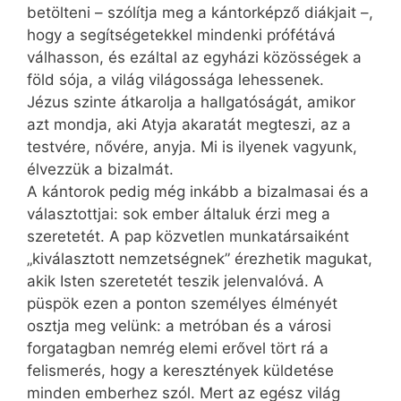
betölteni – szólítja meg a kántorképző diákjait –,
hogy a segítségetekkel mindenki prófétává
válhasson, és ezáltal az egyházi közösségek a
föld sója, a világ világossága lehessenek.
Jézus szinte átkarolja a hallgatóságát, amikor
azt mondja, aki Atyja akaratát megteszi, az a
testvére, nővére, anyja. Mi is ilyenek vagyunk,
élvezzük a bizalmát.
A kántorok pedig még inkább a bizalmasai és a
választottjai: sok ember általuk érzi meg a
szeretetét. A pap közvetlen munkatársaiként
„kiválasztott nemzetségnek” érezhetik magukat,
akik Isten szeretetét teszik jelenvalóvá. A
püspök ezen a ponton személyes élményét
osztja meg velünk: a metróban és a városi
forgatagban nemrég elemi erővel tört rá a
felismerés, hogy a keresztények küldetése
minden emberhez szól. Mert az egész világ