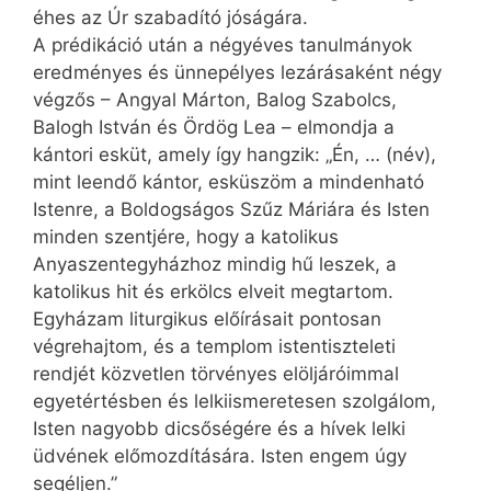
éhes az Úr szabadító jóságára.
A prédikáció után a négyéves tanulmányok
eredményes és ünnepélyes lezárásaként négy
végzős – Angyal Márton, Balog Szabolcs,
Balogh István és Ördög Lea – elmondja a
kántori esküt, amely így hangzik: „Én, … (név),
mint leendő kántor, esküszöm a mindenható
Istenre, a Boldogságos Szűz Máriára és Isten
minden szentjére, hogy a katolikus
Anyaszentegyházhoz mindig hű leszek, a
katolikus hit és erkölcs elveit megtartom.
Egyházam liturgikus előírásait pontosan
végrehajtom, és a templom istentiszteleti
rendjét közvetlen törvényes elöljáróimmal
egyet­értésben és lelkiismeretesen szolgálom,
Isten nagyobb dicsőségére és a hívek lelki
üdvének előmozdítására. Isten engem úgy
segéljen.”