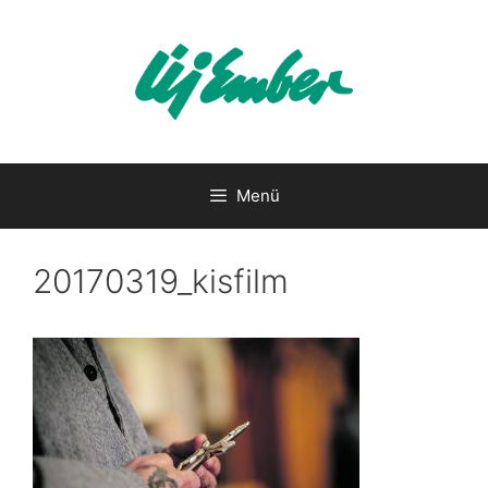
Kilépés
a
tartalomba
Menü
20170319_kisfilm