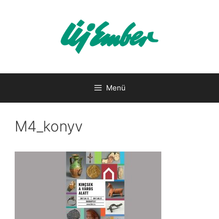
Kilépés
a
tartalomba
Menü
M4_konyv