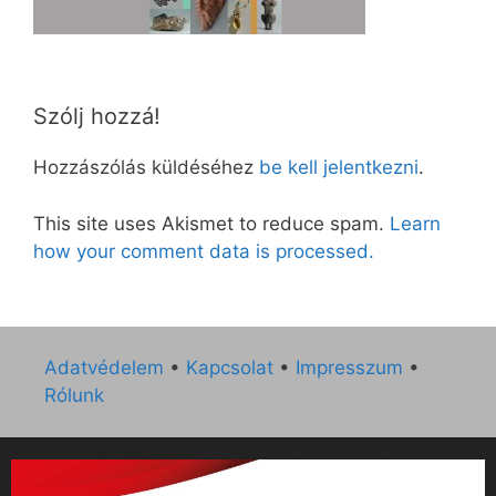
Szólj hozzá!
Hozzászólás küldéséhez
be kell jelentkezni
.
This site uses Akismet to reduce spam.
Learn
how your comment data is processed.
Adatvédelem
•
Kapcsolat
•
Impresszum
•
Rólunk