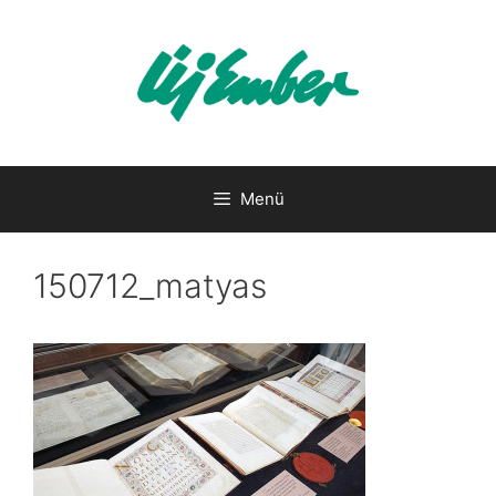
Kilépés
a
tartalomba
Menü
150712_matyas