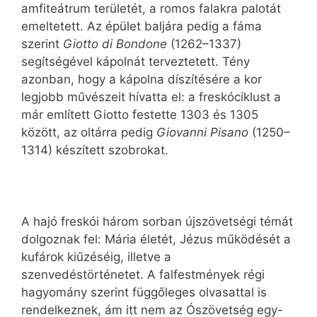
amfiteátrum területét, a romos falakra palotát
emeltetett. Az épület baljára pedig a fáma
szerint
Giotto di Bondone
(1262–1337)
segítségével kápolnát terveztetett. Tény
azonban, hogy a kápolna díszítésére a kor
legjobb művészeit hívatta el: a freskóciklust a
már említett Giotto festette 1303 és 1305
között, az oltárra pedig
Giovanni Pisano
(1250–
1314) készített szobrokat.
A hajó freskói három sorban újszövetségi témát
dolgoznak fel: Mária életét, Jézus működését a
kufárok kiűzéséig, illetve a
szenvedéstörténetet. A falfestmények régi
hagyomány szerint függőleges olvasattal is
rendelkeznek, ám itt nem az Ószövetség egy-