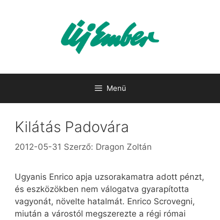
Kilépés
a
tartalomba
Menü
Kilátás Padovára
2012-05-31
Szerző:
Dragon Zoltán
Ugyanis Enrico apja uzsorakamatra adott pénzt,
és eszközökben nem válogatva gyarapította
vagyonát, növelte hatalmát. Enrico Scrovegni,
miután a várostól megszerezte a régi római