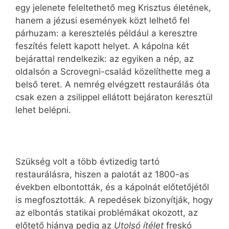
egy jelenete feleltethető meg Krisztus életének,
hanem a jézusi események közt lelhető fel
párhuzam: a keresztelés például a keresztre
feszítés felett kapott helyet. A kápolna két
bejárattal rendelkezik: az egyiken a nép, az
oldalsón a Scrovegni-család közelíthette meg a
belső teret. A nemrég elvégzett restaurálás óta
csak ezen a zsilippel ellátott bejáraton keresztül
lehet belépni.
Szükség volt a több évtizedig tartó
restaurálásra, hiszen a palotát az 1800-as
években elbontották, és a kápolnát előtetőjétől
is megfosztották. A repedések bizonyítják, hogy
az elbontás statikai problémákat okozott, az
előtető hiánya pedig az
Utolsó ítélet
freskó