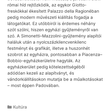
római híd rejtőzködik, az egykor Giotto-
freskókkal ékesített Palazzo della Ragionéban
pedig modern művészeti kiállítás fogadja a
látogatókat. Ez utóbbiról is érdemes néhány
szót szólni, hiszen egyházi gyűjteményről van
szó. A Simonetti–Mazzolini-gyűjtemény alapítói
haláluk után a nyolcszázkilencvenkilenc
festményt és grafikát, illetve a huszonhét
szobrot az egyházra, pontosabban a Piacenza–
Bobbio-egyházkerületre hagyták. Az
egyházkerület pedig kötelezettségéből
adódóan kezeli az alapítványt, és
vándorkiállításokon mutatja be a műalkotásokat
– most éppen Padovában.
Kategória
Kultúra