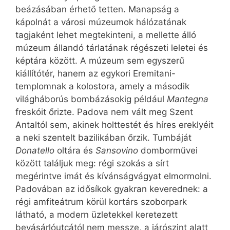
beázásában érhető tetten. Manapság a
kápolnát a városi múzeumok hálózatának
tagjaként lehet megtekinteni, a mellette álló
múzeum állandó tárlatának régészeti leletei és
képtára között. A múzeum sem egyszerű
kiállítótér, hanem az egykori Eremitani-
templomnak a kolostora, amely a második
világháborús bombázásokig például
Mantegna
freskóit őrizte. Padova nem vált meg Szent
Antaltól sem, akinek holttestét és híres ereklyéit
a neki szentelt bazilikában őrzik. Tumbáját
Donatello
oltára és
Sansovino
domborművei
között találjuk meg: régi szokás a sírt
megérintve imát és kívánságvágyat elmormolni.
Padovában az idősíkok gyakran keverednek: a
régi amfiteátrum körül kortárs szoborpark
látható, a modern üzletekkel keretezett
bevásárlóutcától nem messze, a járószint alatt