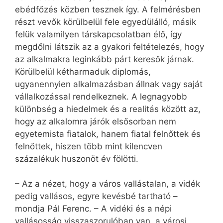
ebédfőzés közben tesznek így. A felmérésben
részt vevők körülbelül fele egyedülálló, másik
felük valamilyen társkapcsolatban élő, így
megdőlni látszik az a gyakori feltételezés, hogy
az alkalmakra leginkább párt keresők járnak.
Körülbelül kétharmaduk diplomás,
ugyanennyien alkalmazásban állnak vagy saját
vállalkozással rendelkeznek. A legnagyobb
különbség a hiedelmek és a realitás között az,
hogy az alkalomra járók elsősorban nem
egyetemista fiatalok, hanem fiatal felnőttek és
felnőttek, hiszen több mint kilencven
százalékuk huszonöt év fölötti.
– Az a nézet, hogy a város vallástalan, a vidék
pedig vallásos, egyre kevésbé tartható –
mondja Pál Ferenc. – A vidéki és a népi
vallásosság visszaszorulóban van, a városi