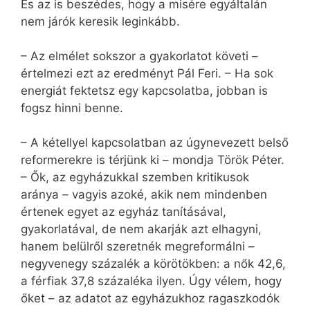
És az is beszédes, hogy a misére egyáltalán
nem járók keresik leginkább.
– Az elmélet sokszor a gyakorlatot követi –
értelmezi ezt az eredményt Pál Feri. – Ha sok
energiát fektetsz egy kapcsolatba, jobban is
fogsz hinni benne.
– A kétellyel kapcsolatban az úgynevezett belső
reformerekre is térjünk ki – mondja Török Péter.
– Ők, az egyházukkal szemben kritikusok
aránya – vagyis azoké, akik nem mindenben
értenek egyet az egyház tanításával,
gyakorlatával, de nem akarják azt elhagyni,
hanem belülről szeretnék megreformálni –
negyvenegy százalék a körötökben: a nők 42,6,
a férfiak 37,8 százaléka ilyen. Úgy vélem, hogy
őket – az adatot az egyházukhoz ragaszkodók