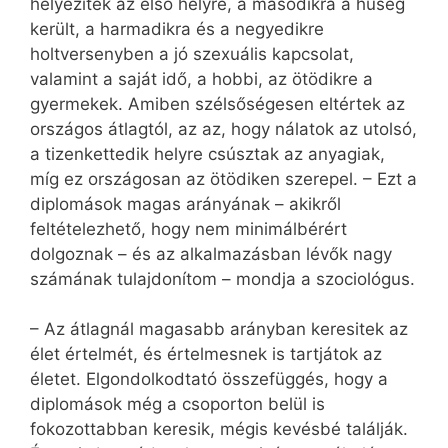
helyezitek az első helyre, a másodikra a hűség
került, a harmadikra és a negyedikre
holtversenyben a jó szexuális kapcsolat,
valamint a saját idő, a hobbi, az ötödikre a
gyermekek. Amiben szélsőségesen eltértek az
országos átlagtól, az az, hogy nálatok az utolsó,
a tizenkettedik helyre csúsztak az anyagiak,
míg ez országosan az ötödiken szerepel. – Ezt a
diplomások magas arányának – akikről
feltételezhető, hogy nem minimálbérért
dolgoznak – és az alkalmazásban lévők nagy
számának tulajdonítom – mondja a szociológus.
– Az átlagnál magasabb arányban keresitek az
élet értelmét, és értelmesnek is tartjátok az
életet. Elgondolkodtató összefüggés, hogy a
diplomások még a csoporton belül is
fokozottabban keresik, mégis kevésbé találják.