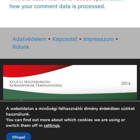
how your comment data is processed.
Adatvédelem
•
Kapcsolat
•
Impresszum
•
Rólunk
„Az Új Ember katolikus hetilap 2014. évi működésének
A weboldalon a minőségi felhasználói élmény érdekében sütiket
támogatását az EGYH-KCP-14-P-0121 sz. támogatási
használunk.
szerződés keretében 3 000 000 Ft összegben támogatta az
You can find out more about which cookies we are using or
Emberi Erőforrások Minisztériuma.”
switch them off in
settings
.
© 2026 Magyar Kurír - Új Ember
• Készült
GeneratePress
Elfogad