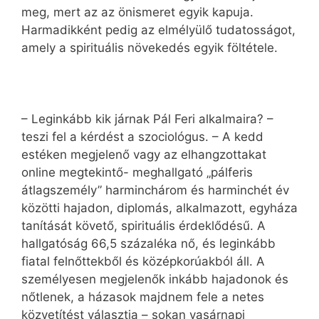
meg, mert az az önismeret egyik kapuja.
Harmadikként pedig az elmélyülő tudatosságot,
amely a spirituális növekedés egyik föltétele.
– Leginkább kik járnak Pál Feri alkalmaira? –
teszi fel a kérdést a szociológus. – A kedd
estéken megjelenő vagy az elhangzottakat
online megtekintő- meghallgató „pálferis
átlagszemély” harminchárom és harminchét év
közötti hajadon, diplomás, alkalmazott, egyháza
tanítását követő, spirituális érdeklődésű. A
hallgatóság 66,5 százaléka nő, és leginkább
fiatal felnőttekből és középkorúakból áll. A
személyesen megjelenők inkább hajadonok és
nőtlenek, a házasok majdnem fele a netes
közvetítést választja – sokan vasárnapi