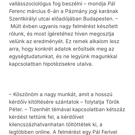
vallásszociológus fog beszélni – mondja
Pál
Ferenc
március 6-án a Pázmány jogi karának
Szentkirályi utcai előadójában Budapesten. –
Múlt évben ugyanis nagy felmérést készített
rólunk, és most ígéretéhez híven megosztja
velünk az eredményét. Ez remek alkalom lesz
arra, hogy konkrét adatok erősítsék meg az
egységtudatunkat, és ne legyünk magunkkal
kapcsolatban hipotézisekre utalva.
– Köszönöm a nagy munkát, amit a hosszú
kérdőív kitöltésére szántatok – folytatja Török
Péter. – Tizenhét témával kapcsolatban kétszáz
kérdést tettünk fel, a kérdőívet
kilencszázhatvanhatan töltöttétek ki, a
legtöbben online. A felmérést egy Pál Ferivel