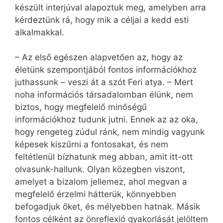
készült interjúval alapoztuk meg, amelyben arra
kérdeztünk rá, hogy mik a céljai a kedd esti
alkalmakkal.
– Az első egészen alapvetően az, hogy az
életünk szempontjából fontos információkhoz
juthassunk – veszi át a szót Feri atya. – Mert
noha információs társadalomban élünk, nem
biztos, hogy megfelelő minőségű
információkhoz tudunk jutni. Ennek az az oka,
hogy rengeteg zúdul ránk, nem mindig vagyunk
képesek kiszűrni a fontosakat, és nem
feltétlenül bízhatunk meg abban, amit itt-ott
olvasunk-hallunk. Olyan közegben viszont,
amelyet a bizalom jellemez, ahol megvan a
megfelelő érzelmi hátterük, könnyebben
befogadjuk őket, és mélyebben hatnak. Másik
fontos célként az önreflexió gyakorlását jelöltem