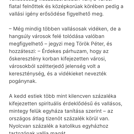
fiatal felnőttek és középkorúak körében pedig a
vallási igény erősödése figyelhető meg.
– Még mindig többen vallásosak vidéken, de a
hangsúly városok felé tolódása valóban
megfigyelhető – jegyzi meg Török Péter, és
hozzáteszi: – Érdekes párhuzam, hogy az
őskeresztény korban kifejezetten városi,
városokból szétterjedő jelenség volt a
kereszténység, és a vidékieket nevezték
pogánynak.
A kedd estiek több mint kilencven százaléka
kifejezetten spirituális érdeklődésű és vallásos,
mintegy felük egyháza tanítása szerint – az
országos átlag tizenöt százalék körül van.
Nyolcvan százalék a katolikus egyházhoz
tartozónak vallja magát.