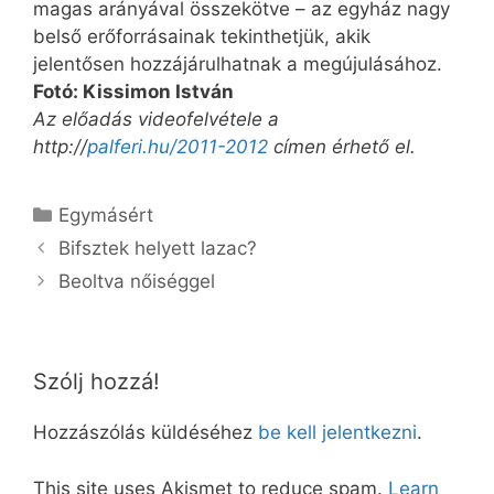
magas arányával összekötve – az egyház nagy
belső erőforrásainak tekinthetjük, akik
jelentősen hozzájárulhatnak a megújulásához.
Fotó: Kissimon István
Az előadás videofelvétele a
http://
palferi.hu/2011-2012
címen érhető el.
Kategória
Egymásért
Bifsztek helyett lazac?
Beoltva nőiséggel
Szólj hozzá!
Hozzászólás küldéséhez
be kell jelentkezni
.
This site uses Akismet to reduce spam.
Learn