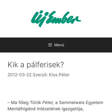
Kilépés
a
tartalomba
Menü
Kik a pálferisek?
2012-03-22
Szerző:
Kiss Péter
– Ma főleg
Török Péter,
a Semmelweis Egyetem
Mentálhigiéné Intézetének igazgatója,