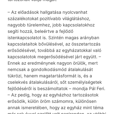
– Az előadások hallgatása nyolcvanhat
százalékotokat pozitívabb világlátáshoz,
nagyobb türelemhez, jobb kapcsolatokhoz
segíti hozzá, beleértve a fejlődő
istenkapcsolatot is. Szintén magas arányban
kapcsolataitok bővülésével, az összetartozás
erősödésével, továbbá az egyházatokkal való
kapcsolatotok megerősödésével járt együtt. –
Ennek az eredménynek nagyon örülök, mert
nemcsak a gondolkodásmód átalakulását
tükrözi, hanem magatartásformát is, és a
cselekvés átalakulásáról, sőt személyiségetek
fejlődéséről is beszámoltatok – mondja Pál Feri.
– Az pedig, hogy az egyházhoz tartozásotok
erősödik, külön öröm számomra, különösen
annak ismeretében, hogy az egyház mint téma