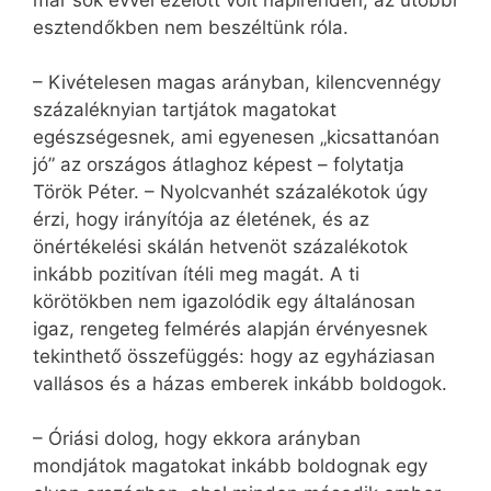
már sok évvel ezelőtt volt napirenden, az utóbbi
esztendőkben nem beszéltünk róla.
– Kivételesen magas arányban, kilencvennégy
százaléknyian tartjátok magatokat
egészségesnek, ami egyenesen „kicsattanóan
jó” az országos átlaghoz képest – folytatja
Török Péter. – Nyolcvanhét százalékotok úgy
érzi, hogy irányítója az életének, és az
önértékelési skálán hetvenöt százalékotok
inkább pozitívan ítéli meg magát. A ti
körötökben nem igazolódik egy általánosan
igaz, rengeteg felmérés alapján érvényesnek
tekinthető összefüggés: hogy az egyháziasan
vallásos és a házas emberek inkább boldogok.
– Óriási dolog, hogy ekkora arányban
mondjátok magatokat inkább boldognak egy