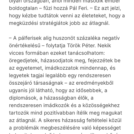
olyan országban, ahol minden második ember
boldogtalan – fűzi hozzá Pál Feri. – Ez azt jelzi,
hogy kézbe tudtátok venni az életeteket, hogy a
megküzdési stratégiátok jobb az átlagnál.
– A pálferisek alig huszonöt százaléka negatív
önértékelésű – folytatja Török Péter. Nekik
vicces formában ezeket tanácsolhatom:
öregedjetek, házasodjatok meg, fejezzétek be
az egyetemet, imádkozzatok mindennap, és
legyetek tagjai legalább egy rendszeresen
összejáró társaságnak – az eredményekből
ugyanis jól látható, hogy az idősebbek, a
diplomások, a házasságban élők, a
rendszeresen imádkozók és a közösségekhez
tartozók mind pozitívabban ítélik meg magukat
az átlagnál. A sikeres házasság feltételei közül
a problémák megbeszélésére való képességet