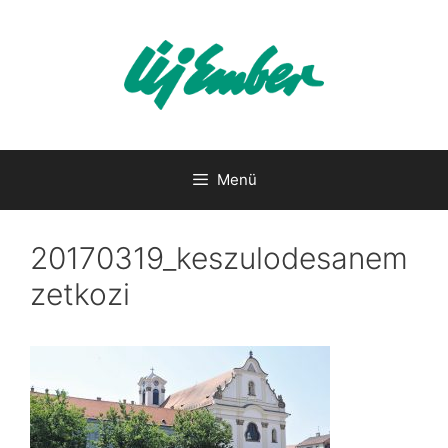
Kilépés
a
tartalomba
Menü
20170319_keszulodesanem
zetkozi