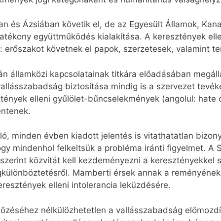
ban és Ázsiában követik el, de az Egyesült Államok, Ka
 hatékony együttműködés kialakítása. A keresztények e
 erőszakot követnek el papok, szerzetesek, valamint t
n államközi kapcsolatainak titkára előadásában megáll
 vallásszabadság biztosítása mindig is a szervezet tevé
ények elleni gyűlölet-bűncselekmények (angolul: hate c
entenek.
, minden évben kiadott jelentés is vitathatatlan bizony
ogy mindenhol felkeltsük a probléma iránti figyelmet. A
iszerint közvitát kell kezdeményezni a keresztényekke
gkülönböztetésről. Mamberti érsek annak a reményének
resztények elleni intolerancia leküzdésére.
zéséhez nélkülözhetetlen a vallásszabadság előmozdít