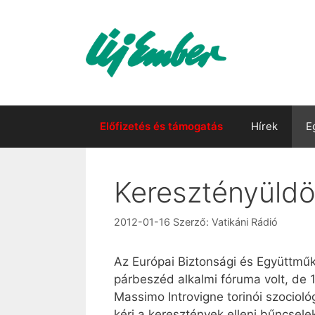
Kilépés
a
tartalomba
Előfizetés és támogatás
Hírek
E
Keresztényüld
2012-01-16
Szerző:
Vatikáni Rádió
Az Európai Biztonsági és Együttműk
párbeszéd alkalmi fóruma volt, de 
Massimo Introvigne torinói szociol
kéri a keresztények elleni bűncsel