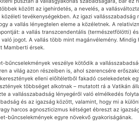
íteni pusztán a vallásgyakorlás szabadságára, bár ez n
bbek között az igehirdetés, a nevelés, a vallásváltozta
ve a közéleti tevékenységekben. Az igazi vallásszabadság
gy a vallás lényegtelen eleme a közéletnek. A relativiz
pontját: a vallás transzcendentális (természetfölötti) é
való jogot. A vallás több mint magánvélemény. Mindig 
ett Mamberti érsek.
et-bűncselekmények veszélye kötődik a vallásszabadsá
en a világ azon részeiben is, ahol szerencsére erősza
 keresztények elleni előítéletből fakadó cselekedetek e
ztények többséget alkotnak – mutatott rá a Vatikán áll
te a vallásszabadság lényegéről való elmélkedés folyta
badság és az igazság között, valamint, hogy mi a külö
s vagy harcos agnoszticizmus kétséget ébreszt az igazsá
ölet-bűncselekmények egyre növekvő gyakoriságának.