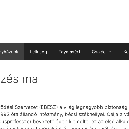
gyházunk
Lelkiség
Egymásért
Család
Kö
özés ma
ödési Szervezet (EBESZ) a világ legnagyobb biztonsági
1992 óta állandó intézmény, bécsi székhellyel. Célja a 
ógusprofesszor bevezetőjében kiemelte: ez az első alka
ekmények jogi kategóriaként és humanitárius válsághely