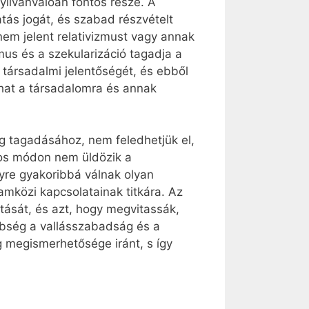
yilvánvalóan fontos része. A
tás jogát, és szabad részvételt
 nem jelent relativizmust vagy annak
mus és a szekularizáció tagadja a
s társadalmi jelentőségét, és ebből
hat a társadalomra és annak
g tagadásához, nem feledhetjük el,
kos módon nem üldözik a
gyre gyakoribbá válnak olyan
amközi kapcsolatainak titkára. Az
tását, és azt, hogy megvitassák,
nbség a vallásszabadság és a
g megismerhetősége iránt, s így