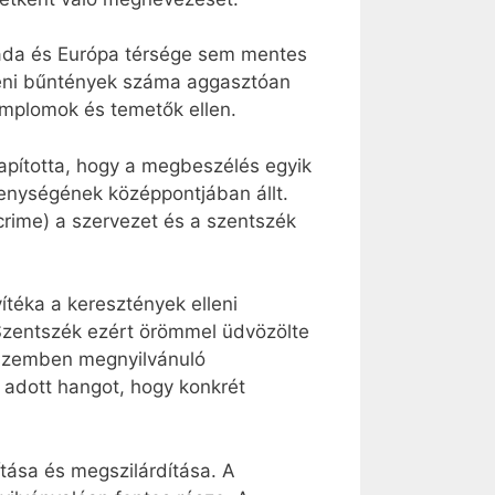
nada és Európa térsége sem mentes
lleni bűntények száma aggasztóan
emplomok és temetők ellen.
apította, hogy a megbeszélés egyik
kenységének középpontjában állt.
rime) a szervezet és a szentszék
ítéka a keresztények elleni
 Szentszék ezért örömmel üdvözölte
l szemben megnyilvánuló
 adott hangot, hogy konkrét
ása és megszilárdítása. A