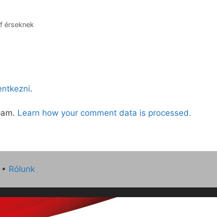
ef érseknek
lentkezni
.
spam.
Learn how your comment data is processed.
•
Rólunk