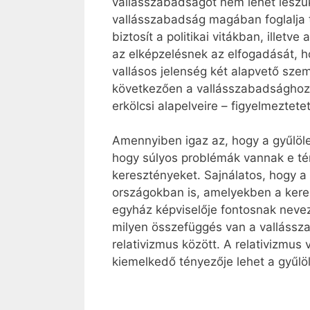
vallásszabadságot nem lehet leszűk
vallásszabadság magában foglalja tö
biztosít a politikai vitákban, illet
az elképzelésnek az elfogadását, ho
vallásos jelenség két alapvető szem
következően a vallásszabadsághoz 
erkölcsi alapelveire – figyelmeztet
Amennyiben igaz az, hogy a gyűlöl
hogy súlyos problémák vannak e tér
keresztényeket. Sajnálatos, hogy a
országokban is, amelyekben a keres
egyház képviselője fontosnak nevez
milyen összefüggés van a vallássza
relativizmus között. A relativizmu
kiemelkedő tényezője lehet a gyűl