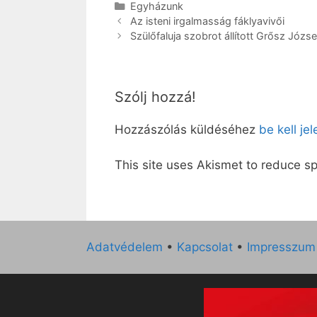
Kategória
Egyházunk
Az isteni irgalmasság fáklyavivői
Szülőfaluja szobrot állított Grősz Józs
Szólj hozzá!
Hozzászólás küldéséhez
be kell je
This site uses Akismet to reduce 
Adatvédelem
•
Kapcsolat
•
Impresszum