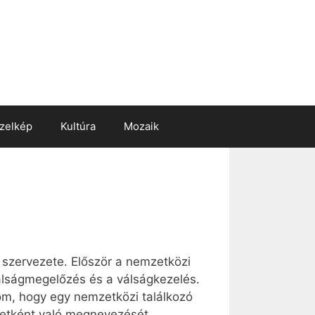
zelkép
Kultúra
Mozaik
 szervezete. Először a nemzetközi
válságmegelőzés és a válságkezelés.
lom, hogy egy nemzetközi találkozó
zetként való megnevezését.