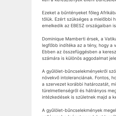
Ezeket a bűntényeket főleg Afriká
tőlük. Ezért szükséges a mielőbbi
emelkedik az EBESZ országaiban is:
Dominique Mamberti érsek, a Vatiká
legfőbb indítéka az a tény, hogy a
Ebben az összefüggésben a kereszt
számára is különös aggodalmat jel
A gyűlölet-bűncselekményekről szóló
növekvő intoleranciának. Fontos, h
a szervezet korábbi határozatát, m
türelmetlenségről és hátrányos me
intézkedések is születnek majd a ke
A gyűlölet-bűncselekmények megelő