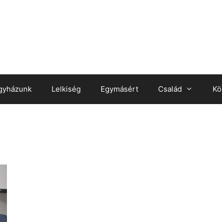
gyházunk
Lelkiség
Egymásért
Család
Kö