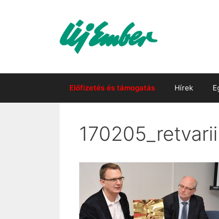
Kilépés
a
tartalomba
Előfizetés és támogatás
Hírek
E
170205_retvarii