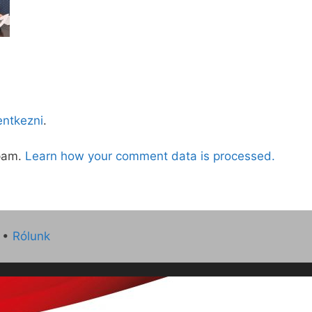
lentkezni
.
spam.
Learn how your comment data is processed.
•
Rólunk