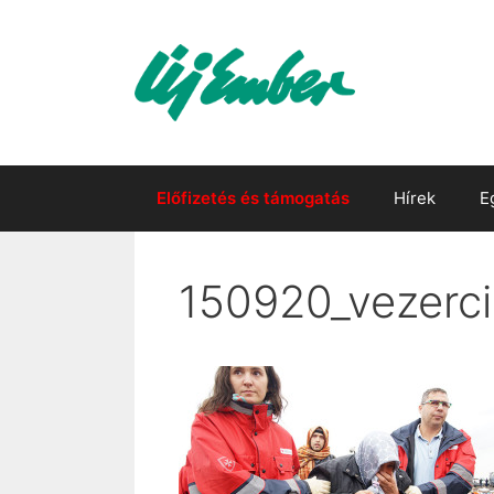
Kilépés
a
tartalomba
Előfizetés és támogatás
Hírek
E
150920_vezerci