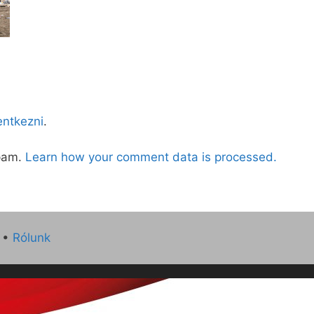
lentkezni
.
spam.
Learn how your comment data is processed.
•
Rólunk