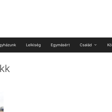
gyházunk
Lelkiség
Egymásért
Család
Kö
kk