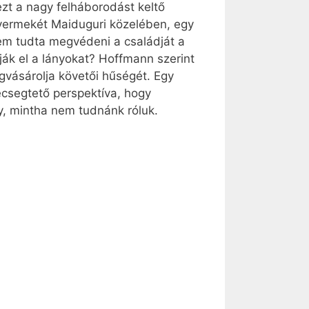
ezt a nagy felháborodást keltő
 gyermekét Maiduguri közelében, egy
nem tudta megvédeni a családját a
lják el a lányokat? Hoffmann szerint
gvásárolja követői hűségét. Egy
ecsegtető perspektíva, hogy
y, mintha nem tudnánk róluk.