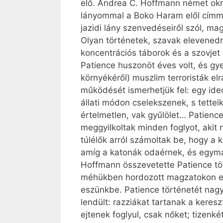
elő. Andrea C. Hoffmann német okn
lányommal a Boko Haram elől címmel
jazidi lány szenvedéseiről szól, ma
Olyan történetek, szavak elevenedn
koncentrációs táborok és a szovjet 
Patience huszonöt éves volt, és gye
környékéről) muszlim terroristák elr
működését ismerhetjük fel: egy ide
állati módon cselekszenek, s tette
értelmetlen, vak gyűlölet… Patience 
meggyilkoltak minden foglyot, akit
túlélők arról számoltak be, hogy a 
amíg a katonák odaérnek, és egymás
Hoffmann összevetette Patience tör
méhükben hordozott magzatokon elk
eszünkbe. Patience történetét nag
lendült: razziákat tartanak a keresz
ejtenek foglyul, csak nőket; tizen