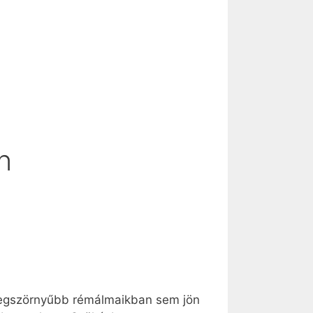
n
 a legszörnyűbb rémálmaikban sem jön