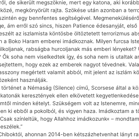
jéről, de sikerült megszöknie, mert egy katona, aki korá
közé, megkönyörült rajta. Szökése után azonban a terro
, szintén egy bennfentes segítségével. Megmeneküléséről
e, ám erről szó sincs, hiszen Patience édesanyját, első 
eszélt az iszlamista köntösbe öltöztetett terrorizmus ab
n a Boko Haram emberei imádkoznak. Milyen furcsa Iste
ilkoljanak, rabságba hurcoljanak más emberi lényeket? 
 soha nem viselkedtek így, és soha nem is utaltak arr
, sejtettem, hogy ezek az emberek nagyot tévednek. Va
 asszony megértett valamit abból, mit jelent az iszlám kö
közeként használják.
 történet a Némaság (Silence) című, Scorsese által a k
m katonák keresztények ellen elkövetett kegyetlenkedése
ívemtől minden kételyt. Szükségem volt az Istenemre, min
n ki ebből a pokolból, és vigyen haza. Imádkoztam a t
Csak színleltük, hogy Allahhoz imádkozunk« – mondta
eszélek.”
 Chiboktól, ahonnan 2014-ben kétszázhetvenhat lányt r