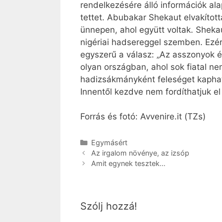
rendelkezésére álló információk ala
tettet. Abubakar Shekaut elvakítot
ünnepen, ahol együtt voltak. Sheka
nigériai hadsereggel szemben. Ezért
egyszerű a válasz: „Az asszonyok és
olyan országban, ahol sok fiatal n
hadizsákmányként feleséget kaphat.
Innentől kezdve nem fordíthatjuk el
Forrás és fotó: Avvenire.it (TZs)
Kategória
Egymásért
Az irgalom növénye, az izsóp
Amit egynek tesztek…
Szólj hozzá!