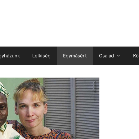
gyházunk
Lelkiség
Egymásért
Család
Kö