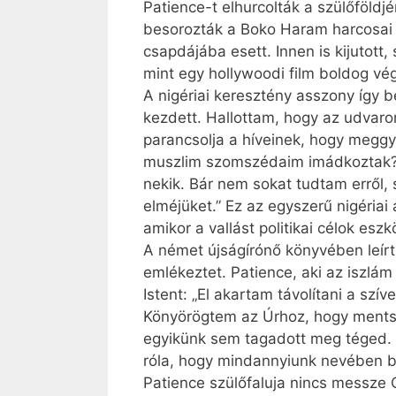
Patience-t elhurcolták a szülő­föld
besorozták a Boko Haram harcosai 
csapdájába esett. Innen is kijutott
mint egy hollywoodi film boldog vég
A nigériai keresztény asszony így b
kezdett. Hallottam, hogy az udvaro
parancsolja a híveinek, hogy meggy
muszlim szomszédaim imádkoztak? Ők
nekik. Bár nem sokat tudtam erről
elméjüket.” Ez az egyszerű nigériai
amikor a vallást politikai célok esz
A német újságírónő könyvében leírt
emlékeztet. Patience, aki az iszlá
Istent: „El akartam távolítani a sz
Könyörögtem az Úrhoz, hogy mentse
egyikünk sem tagadott meg téged. 
róla, hogy mindannyiunk nevében b
Patience szülőfaluja nincs messze