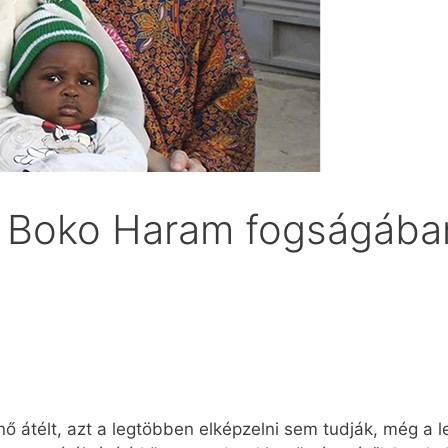
a Boko Haram fogságába
y nő átélt, azt a legtöbben elképzelni sem tudják, még