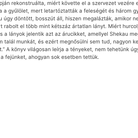
pján rekonstruálta, miért követte el a szervezet vezére 
ta a gyűlölet, mert letartóztatták a feleségét és három
u úgy döntött, bosszút áll, hiszen megalázták, amikor 
 rabolt el több mint kétszáz ártatlan lányt. Miért hurco
 a lányok jelentik azt az árucikket, amellyel Shekau me
em talál munkát, és ezért megnősülni sem tud, nagyon k
” A könyv világosan leírja a tényeket, nem tehetünk úg
 a fejünket, ahogyan sok esetben tettük.