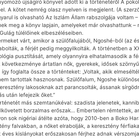
yomozó újságíró könyvet adott ki a történetéről A pok
. A kötet nemrég olasz nyelven is megjelent. (A szerz
gyarul is olvasható Az Iszlám Állam rabszolgája voltam –
ek meg a könyv lapjain, amelyeket már olvashattunk – 
Gulág túlélőinek elbeszéléseiben.
rmeket várt, amikor a szülőfalujából, Ngoshé-ból (az é
abolták, a férjét pedig meggyilkolták. A történetben a XX
ológia pusztítását, amely olyannyira elhatalmasodik a f
ik következménye ártatlan nők, gyerekek, idősek szörny
így foglalta össze a történteket: „Voltak, akik elmesélté
 nem tartottak hasznosnak. Szülőfalum, Ngoshe különös
keresztény lakosoknak azt parancsolták, ássanak sírgödrö
 után lefejezik őket.”
ténetét más szem­tanúkéval: szadista jelenetek, kannib
övetett borzalmas erőszak… Embertelen rémtettek, ame
yon sok nigériai átélte azóta, hogy 2010-ben a Boko H
tény falvakban, a nőket elrabolják, a keresztény férfiaka
két éves kislányokat erőszakosan férjhez adnak vérszomj