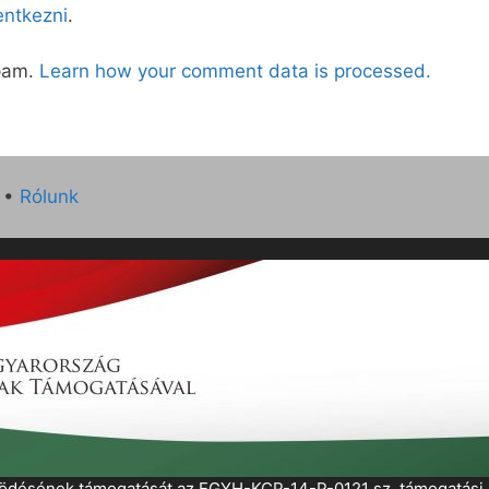
lentkezni
.
spam.
Learn how your comment data is processed.
•
Rólunk
működésének támogatását az EGYH-KCP-14-P-0121 sz. támogatás