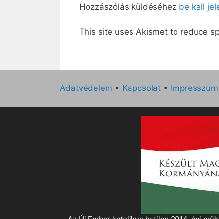
Hozzászólás küldéséhez
be kell je
This site uses Akismet to reduce 
Adatvédelem
•
Kapcsolat
•
Impresszum
„Az Új Ember katolikus hetilap 2014. évi 