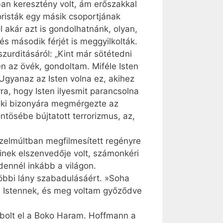
bban keresztény volt, ám erőszakkal
risták egy másik csoportjának
 akár azt is gondolhatnánk, olyan,
és második férjét is meggyilkolták.
szurditásáról: „Kint már sötétedni
n az övék, gondoltam. Miféle Isten
Ugyanaz az Isten volna ez, akihez
a, hogy Isten ilyesmit parancsolna
laki bizonyára megmérgezte az
ntösébe bújtatott terrorizmus, az,
özelmúltban megfilmesített regényre
inek elszenvedője volt, számonkéri
dennél inkább a világon.
öbbi lány szabadulásáért. »Soha
m Istennek, és meg voltam győződve
abolt el a Boko Haram. Hoffmann a