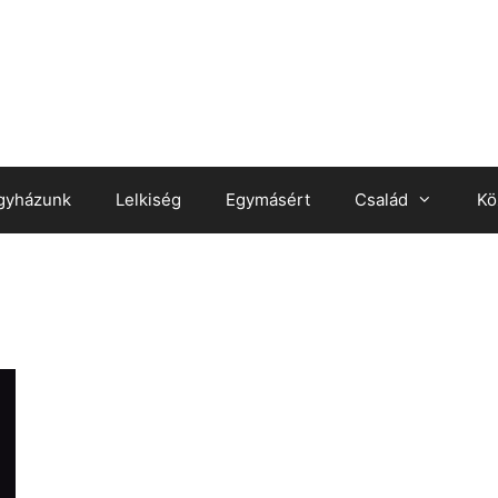
gyházunk
Lelkiség
Egymásért
Család
Kö