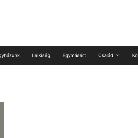
gyházunk
Lelkiség
Egymásért
Család
Kö