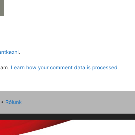
lentkezni
.
spam.
Learn how your comment data is processed.
•
Rólunk