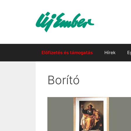
Kilépés
a
tartalomba
Előfizetés és támogatás
Hírek
E
Borító