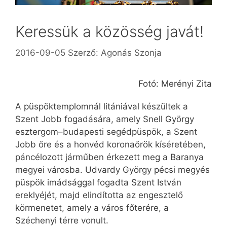
Keressük a közösség javát!
2016-09-05
Szerző:
Agonás Szonja
Fotó: Merényi Zita
A püspöktemplomnál litániával készültek a
Szent Jobb fogadására, amely Snell György
esztergom–budapesti segédpüspök, a Szent
Jobb őre és a honvéd koronaőrök kíséretében,
páncélozott járműben érkezett meg a Baranya
megyei városba. Udvardy György pécsi megyés
püspök imádsággal fogadta Szent István
ereklyéjét, majd elindította az engesztelő
körmenetet, amely a város főterére, a
Széchenyi térre vonult.