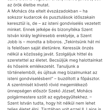
az örök életbe mutat.
A Mohács óta eltelt évszázadokban – ha
sokszor kudarcok és pusztulások időszakain
keresztül is, de – az isteni gondviselés vezetett
minket. Ennek jelképe és bizonyítéka Szent
István király leghíresebb ereklyéje, a Szent
Jobb is – mondta a bíboros. „Tekintsünk hát mi
is felelősen saját életünkre. Keressük önzés
nélkül a közösség javát. Szolgáljuk hittel és
szeretettel az életet. Becsüljük meg halottainkat
és hőseink emlékezetét. Tanuljunk a
történelemből, és újítsuk meg bizalmunkat az
isteni gondviselésben!” – buzdított a főpásztor.
A szentmisét követő rövid megemlékező
ünnepségen először Szekó József, Mohács
polgármestere szólt az egybegyűltekhez. –
Szent István tudta, hogy hit nélkül nem lehet
teljes életet élni. Tisztában volt ezzel II. Lajos is,