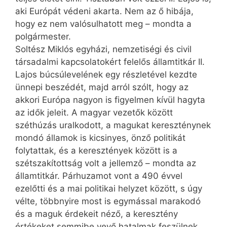
aki Európát védeni akarta. Nem az ő hibája,
hogy ez nem valósulhatott meg – mondta a
polgármester.
Soltész Miklós egyházi, nemzetiségi és civil
társadalmi kapcsolatokért felelős államtitkár II.
Lajos búcsúlevelének egy részletével kezdte
ünnepi beszédét, majd arról szólt, hogy az
akkori Európa nagyon is figyelmen kívül hagyta
az idők jeleit. A magyar vezetők között
széthúzás uralkodott, a magukat kereszténynek
mondó államok is kicsinyes, önző politikát
folytattak, és a keresztények között is a
szétszakítottság volt a jellemző – mondta az
államtitkár. Párhuzamot vont a 490 évvel
ezelőtti és a mai politikai helyzet között, s úgy
vélte, többnyire most is egymással marakodó
és a maguk érdekeit néző, a keresztény
értékeket semmibe vevő hatalmak feszülnek