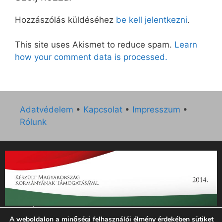
Hozzászólás küldéséhez
be kell jelentkezni
.
This site uses Akismet to reduce spam.
Learn
how your comment data is processed.
Adatvédelem
•
Kapcsolat
•
Impresszum
•
Rólunk
„Az Új Ember katolikus hetilap 2014. évi működésének
A weboldalon a minőségi felhasználói élmény érdekében sütiket
támogatását az EGYH-KCP-14-P-0121 sz. támogatási