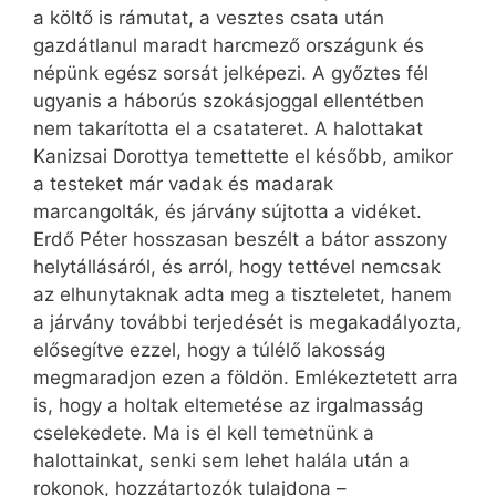
a költő is rámutat, a vesztes csata után
gazdátlanul maradt harcmező országunk és
népünk egész sorsát jelképezi. A győztes fél
ugyanis a háborús szokásjoggal ellentétben
nem takarította el a csatateret. A halottakat
Kanizsai Dorottya temettette el később, amikor
a testeket már vadak és madarak
marcangolták, és járvány sújtotta a vidéket.
Erdő Péter hosszasan beszélt a bátor asszony
helytállásáról, és arról, hogy tettével nemcsak
az elhunytaknak adta meg a tiszteletet, hanem
a járvány további terjedését is megakadályozta,
elősegítve ezzel, hogy a túlélő lakosság
megmaradjon ezen a földön. Emlékeztetett arra
is, hogy a holtak eltemetése az irgalmasság
cselekedete. Ma is el kell temetnünk a
halottainkat, senki sem lehet halála után a
rokonok, hozzátartozók tulajdona –