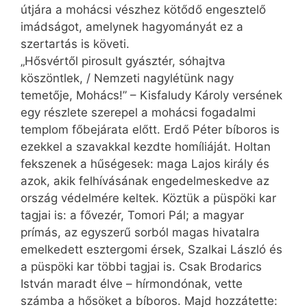
útjára a mohácsi vészhez kötődő engesztelő
imádságot, amelynek hagyományát ez a
szertartás is követi.
„Hősvértől pirosult gyásztér, sóhajtva
köszöntlek, / Nemzeti nagylétünk nagy
temetője, Mohács!” – Kisfaludy Károly versének
egy részlete szerepel a mohácsi fogadalmi
templom főbejárata előtt. Erdő Péter bíboros is
ezekkel a szavakkal kezdte homíliáját. Holtan
fekszenek a hűségesek: maga Lajos király és
azok, akik felhívásának engedelmeskedve az
ország védelmére keltek. Köztük a püspöki kar
tagjai is: a fővezér, Tomori Pál; a magyar
prímás, az egyszerű sorból magas hivatalra
emelkedett esztergomi érsek, Szalkai László és
a püspöki kar többi tagjai is. Csak Brodarics
István maradt élve – hírmondónak, vette
számba a hősöket a bíboros. Majd hozzátette: