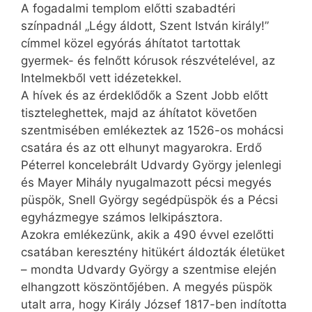
A fogadalmi templom előtti szabadtéri
színpadnál „Légy áldott, Szent István király!”
címmel közel egyórás áhítatot tartottak
gyermek- és felnőtt kórusok részvételével, az
Intelmekből vett idézetekkel.
A hívek és az érdeklődők a Szent Jobb előtt
tiszteleghettek, majd az áhítatot követően
szentmisében emlékeztek az 1526-os mohácsi
csatára és az ott elhunyt magyarokra. Erdő
Péterrel kon­ce­leb­rált Udvardy György jelenlegi
és Mayer Mihály nyugalmazott pécsi megyés
püspök, Snell György segédpüspök és a Pécsi
egyházmegye számos lelkipásztora.
Azokra emlékezünk, akik a 490 évvel ezelőtti
csatában keresztény hitükért áldozták életüket
– mondta Udvardy György a szentmise elején
elhangzott köszöntőjében. A megyés püspök
utalt arra, hogy Király József 1817-ben indította