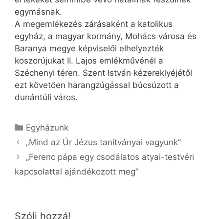
egymásnak.
A megemlékezés zárásaként a katolikus
egyház, a magyar kormány, Mohács városa és
Baranya megye képviselői elhelyezték
koszorújukat II. Lajos emlékművénél a
Széchenyi téren. Szent István kézereklyéjétől
ezt követően harangzúgással búcsúzott a
dunántúli város.
Kategória
Egyházunk
„Mind az Úr Jézus tanítványai vagyunk”
„Ferenc pápa egy csodálatos atyai-testvéri
kapcsolattal ajándékozott meg”
Szólj hozzá!