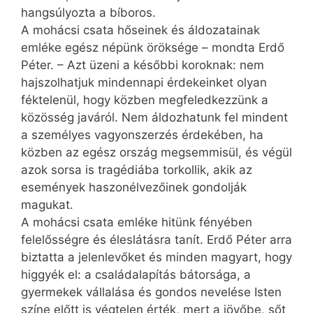
hangsúlyozta a bíboros.
A mohácsi csata hőseinek és áldozatainak
emléke egész népünk öröksége – mondta Erdő
Péter. – Azt üzeni a későbbi koroknak: nem
hajszolhatjuk mindennapi érdekeinket olyan
féktelenül, hogy közben megfeledkezzünk a
közösség javáról. Nem áldozhatunk fel mindent
a személyes vagyonszerzés érdekében, ha
közben az egész ország megsemmisül, és végül
azok sorsa is tragédiába torkollik, akik az
események haszonélvezőinek gondolják
magukat.
A mohácsi csata emléke hitünk fényében
felelősségre és éleslátásra tanít. Erdő Péter arra
biztatta a jelenlevőket és minden magyart, hogy
higgyék el: a családalapítás bátorsága, a
gyermekek vállalása és gondos nevelése Isten
színe előtt is végtelen érték, mert a jövőbe, sőt