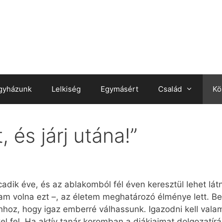
gyházunk
Lelkiség
Egymásért
Család
Kö
 és járj utána!”
dik éve, és az ablakomból fél éven keresztül lehet látni
 volna ezt –, az életem meghatározó élménye lett. Bele
hhoz, hogy igaz emberré válhassunk. Igazodni kell valami
kel fel. Ha aktív tanár koromban a diákjaimat dolgozatí