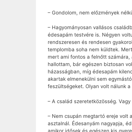
– Gondolom, nem előzmények nélkül l
– Hagyományosan vallásos családba
édesapám testvére is. Négyen volt
rendszeresen és rendesen gyakorolt
templomba soha nem küldtek. Mert 
mert ami fontos a felnőtt számára,
hallottam, bár egészen biztosan vo
házasságban, míg édesapám kilenc
akartak elmenekülni sem egymástól
feszültségeket. Olyan volt nálunk a 
– A család szeretetközösség. Vagy 
– Nem csupán megtartó ereje volt a
asztalnál. Édesanyám nagyapja, éd
amikor idősek és egészen kis gyere