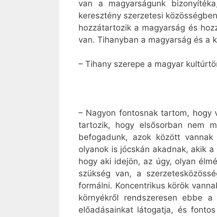
van a magyarságunk bizonyítéka,
keresztény szerzetesi közösségben.
hozzátartozik a magyarság és hozz
van. Tihanyban a magyarság és a ke
– Tihany szerepe a magyar kultúrtör
– Nagyon fontosnak tartom, hogy 
tartozik, hogy elsősorban nem m
befogadunk, azok között vannak kí
olyanok is jócskán akadnak, akik 
hogy aki idejön, az úgy, olyan él
szükség van, a szerzetesközösség
formálni. Koncentrikus körök vannak
környékről rendszeresen ebbe a 
előadásainkat látogatja, és fonto