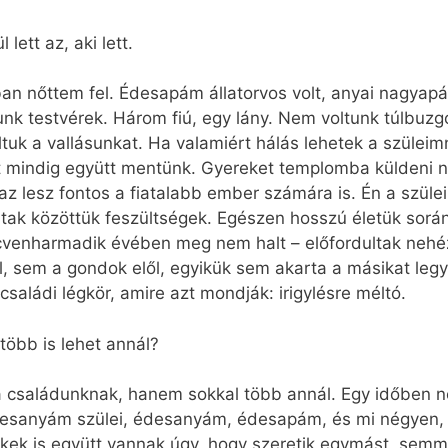
ett az, aki lett.
n nőttem fel. Édesapám állatorvos volt, anyai nagyapá
unk testvérek. Három fiú, egy lány. Nem voltunk túlbuz
uk a vallásunkat. Ha valamiért hálás lehetek a szüleim
mindig együtt mentünk. Gyereket templomba küldeni nem
 az lesz fontos a fiatalabb ember számára is. Én a szü
ltak közöttük feszültségek. Egészen hosszú életük során
venharmadik évében meg nem halt – előfordultak nehéz
, sem a gondok elől, egyikük sem akarta a másikat leg
családi légkör, amire azt mondják: irigylésre méltó.
több is lehet annál?
 családunknak, hanem sokkal több annál. Egy időben né
esanyám szülei, édesanyám, édesapám, és mi négyen, gy
kek is együtt vannak úgy, hogy szeretik egymást, semmiv