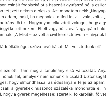
en csinált fogpiszkálót a használt gyufaszálból a csillo
on tetszett nekem a bicska. Azt mondtam neki: „Nagyap
 adom, majd, ha meghalok, a tied lesz” – válaszolta. 
trány tört ki. Nagyanyám elkezdett zokogni, hogy a gy
gyi kellett nekem! Eltelt vagy húsz év. Nagyapám hald
k: „A Mikit – ez volt a civil keresztnevem – hívjátok h
ádnélküliséget szóvá tevő írását. Mit vesztettünk el?
 ezelőtt írtam meg a tanulmány első változatát. An
 nőnek fel, amelyek nem ismerik a család biztonságá
éges, hogy elmondhassa: az édesanyám férje az apám.
 csak a gyerekek huszonöt százaléka mondhatja el, h
hogy a gyerek megélhesse: szeretik, fölkarolják, fölves