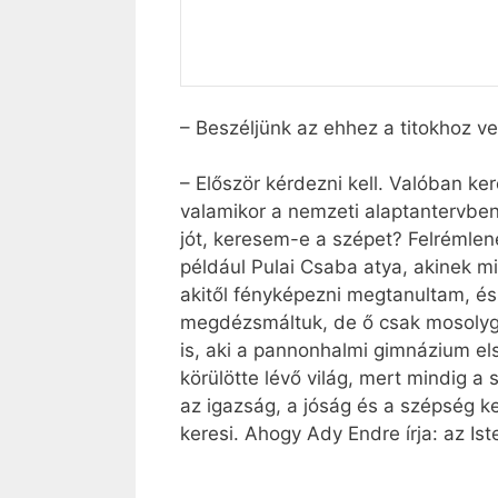
– Beszéljünk az ehhez a titokhoz ve
– Először kérdezni kell. Valóban k
valamikor a nemzeti alaptantervben 
jót, keresem-e a szépet? Felrémlen
például Pulai Csaba atya, akinek mi
akitől fényképezni megtanultam, é
megdézsmáltuk, de ő csak mosolygott
is, aki a pannonhalmi gimnázium els
körülötte lévő világ, mert mindig 
az igazság, a jóság és a szépség ke
keresi. Ahogy Ady Endre írja: az I