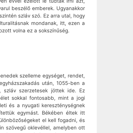
 évvel ezelőtt le tudták írni azt,
yarul beszélő emberek. Ugyanakkor
szintén szláv szó. Ez arra utal, hogy
turalitásnak mondanak, itt, ezen a
ozott volna ez a sokszínűség.
Benedek szelleme egységet, rendet,
gy egyházszakadás után, 1055-ben a
, szláv szerzetesek jöttek ide. Ez
let sokkal fontosabb, mint a jogi
leti és a nyugati kereszténységnek
tettük egymást. Békében éltek itt
különbözőségeket el kell fogadni, és
tin szövegű oklevéllel, amelyben ott