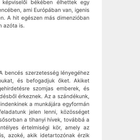
 képviselői békében élhettek egy
dencében, ami Európában van, igenis
jén. A hit egészen más dimenzióban
 azóta is.
 A bencés szerzetesség lényegéhez
ukat, és befogadjuk őket. Akiket
 igehirdetésre szomjas emberek, és
ődésből érkeznek. Az a szándékunk,
 mindenkinek a munkájára egyformán
eladatunk jelen lenni, közösséget
lsősorban a tihanyi hívek, továbbá a
télyes értelmiségi kör, amely az
s, azoké, akik idetartozónak érzik