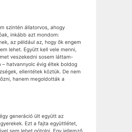
m szintén állatorvos, ahogy
góak, inkább azt mondom:
nek, az például az, hogy ők engem
 lehet. Együtt kell vele menni,
leimet veszekedni sosem láttam-
 – hatvannyolc évig éltek boldog
ségek, ellentétek köztük. De nem
yőzni, hanem megoldották a
gy generáció ült együtt az
erekek. Ezt a fajta együttlétet,
el sem lehet pótolni. Egy jellemző