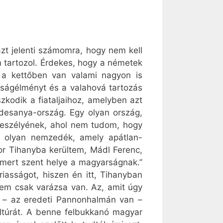
zt jelenti számomra, hogy nem kell
m tartozol. Érdekes, hogy a németek
 a kettőben van valami nagyon is
nságélményt és a valahová tartozás
kodik a fiataljaihoz, amelyben azt
édesanya-ország. Egy olyan ország,
veszélyének, ahol nem tudom, hogy
y olyan nemzedék, amely apátlan-
kor Tihanyba kerültem, Mádl Ferenc,
 mert szent helye a magyarságnak.”
iasságot, hiszen én itt, Tihanyban
nem csak varázsa van. Az, amit úgy
vél – az eredeti Pannonhalmán van –
ultúrát. A benne felbukkanó magyar