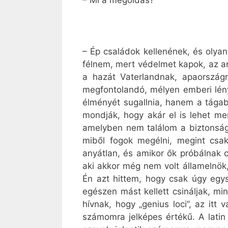
– Mi a megoldás?
– Ép családok kellenének, és olya
félnem, mert védelmet kapok, az an
a hazát Vaterlandnak, apaország
megfontolandó, mélyen emberi lény
élményét sugallnia, hanem a tágab
mondják, hogy akár el is lehet me
amelyben nem találom a biztonság
miből fogok megélni, megint csa
anyátlan, és amikor ők próbálnak c
aki akkor még nem volt államelnök
Én azt hittem, hogy csak úgy egys
egészen mást kellett csináljak, m
hívnak, hogy „genius loci”, az itt
számomra jelképes értékű. A latin