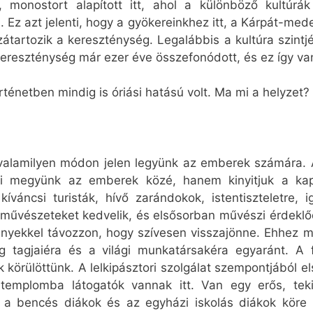
 monostort alapított itt, ahol a különböző kultúrák
 Ez azt jelenti, hogy a gyökereinkhez itt, a Kárpát-me
átartozik a kereszténység. Legalábbis a kultúra szint
reszténység már ezer éve összefonódott, és ez így van
ténetben mindig is óriási hatású volt. Ma mi a helyzet?
valamilyen módon jelen legyünk az emberek számára.
i megyünk az emberek közé, hanem kinyitjuk a kap
váncsi turisták, hívő zarándokok, istentiszteletre,
a művészeteket kedvelik, és elsősorban művészi érdekl
ményekkel távozzon, hogy szívesen visszajönne. Ehhez
 tagjaiéra és a világi munkatársakéra egyaránt. A f
 körülöttünk. A lelkipásztori szolgálat szempontjából e
templomba látogatók vannak itt. Van egy erős, tekin
s a bencés diákok és az egyházi iskolás diákok köre i