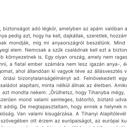
n, biztonságot adó légkör, amelyben az apám valóban a
ya pedig azt, hogy ha kell, dajkállak, szeretlek, hozzá
nak mondják, míg mi anyaországról beszélünk. Mind
egi elem. Nemcsak a szűk családnak kell ezt a bizto
b környezetnek is. Egy olyan ország, amely nem ragasz
nni, a fiatal ember számára nem lesz igazán anya-, 
omat, ahol állandóan ki vagyok téve az állásvesztés 
k óriási bizonytalanságélményt ad. Felnövekedett eg
saládot alapítani, minta nélkül állnak az életben. Ami
, azt mondta nekem: „Örülhetsz, hogy Tihanyba mégy,
zerűen mond valami semleges, bátorító, biztató udvar
int addig. De megtapasztaltam, hogy ennek a helynek 
 valóság. Van valami kisugárzása. A Tihanyi Alapítóle
 szövegében ott érzem az európaiságot, az európai k