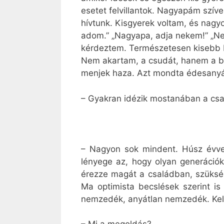
esetet felvillantok. Nagyapám szíves
hívtunk. Kisgyerek voltam, és nagy
adom.” „Nagyapa, adja nekem!” „Nem
kérdeztem. Természetesen kisebb bo
Nem akartam, a csudát, hanem a bin
menjek haza. Azt mondta édesanyámna
– Gyakran idézik mostanában a csal
– Nagyon sok mindent. Húsz évvel
lényege az, hogy olyan generációk
érezze magát a családban, szüks
Ma optimista becslések szerint is
nemzedék, anyátlan nemzedék. Kell, 