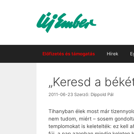
Kilépés
a
tartalomba
Előfizetés és támogatás
Hírek
E
„Keresd a békét,
2011-06-23
Szerző:
Dippold Pál
Tihanyban élek most már tizennyolca
nem tudom, miért – sosem gondoltam
templomokat is keletelték: ez kell a
fúj, a nap azonban mindig keleten 