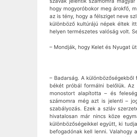
szavak jelentik számomra magyar ö
hogy mogyoróbokor meg árokfő, me
az is tény, hogy a félsziget neve sz
különböző kultúrájú népek éltek i
helyen természetes valóság volt. S
– Mondják, hogy Kelet és Nyugat ü
– Badarság. A különbözőségekből f
békét próbál formálni belőlük. Az
monostort alapította – és feleség
számomra még azt is jelenti – jo
szabályozás. Ezek a szláv szerzet
hivatalosan már nincs köze egymá
különbözőségeikkel együtt, ki tudja
befogadónak kell lenni. Valahogy a 