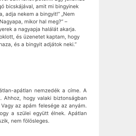
gó bicskájával, amit mi bingyinek
a, adja nekem a bingyit!” „Nem
„Nagyapa, mikor hal meg?” –
erek a nagyapja halálát akarja.
oklott, és üzenetet kaptam, hogy
aza, és a bingyit adjátok neki.”
yátlan-apátlan nemzedék a címe. A
t. Ahhoz, hogy valaki biztonságban
 Vagy az apám felesége az anyám.
ogy a szülei együtt élnek. Apátlan
zik, nem fölösleges.