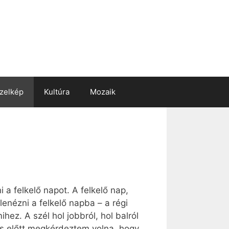
zelkép
Kultúra
Mozaik
 a felkelő napot. A felkelő nap,
nézni a felkelő napba – a régi
hez. A szél hol jobbról, hol balról
rás előtt megkérdeztem volna, hogy