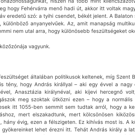
nazonosságunkat, hiszen ha több mint kilencszázötven
g hogy Fehérvárra menő hadi út, akkor itt voltak mag
láv eredetű szó: a tyihi csendet, békét jelent. A Balaton 
tt, különböző anyanyelvűek. Az, amit manapság multikul
emmi nem utal arra, hogy különösebb feszültségeket ok
tközőzónája vagyunk.
eszültséget általában politikusok keltenek, míg Szent 
 is tény, hogy András királlyal – aki egy évvel a na
ével, Anasztázia királynéval, aki kijevi hercegnő volt
gászok meg szoktak ütközni ezen – hogy a normális é
esek itt 1055-ben semmit sem tudtak arról, hogy a ke
shoz, mert elszakadtunk, mert kölcsönösen kiközösí
, hány évig, ezen a félszigeten. Ez kihívás most is. A 
gyökereinket lehet érezni itt. Tehát András király a la