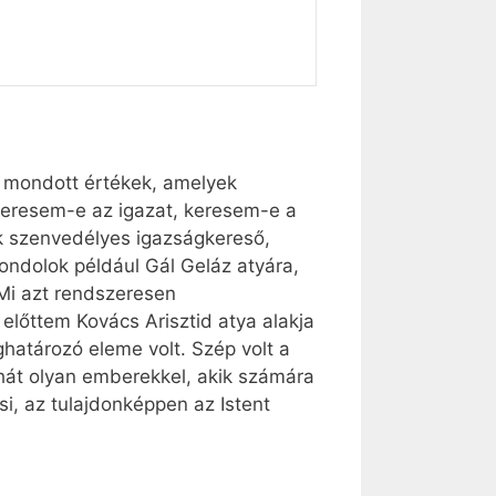
k mondott értékek, amelyek
 keresem-e az igazat, keresem-e a
ük szenvedélyes igazságkereső,
Gondolok például Gál Geláz atyára,
Mi azt rendszeresen
 előttem Kovács Arisztid atya alakja
ghatározó eleme volt. Szép volt a
ehát olyan emberekkel, akik számára
si, az tulajdonképpen az Istent