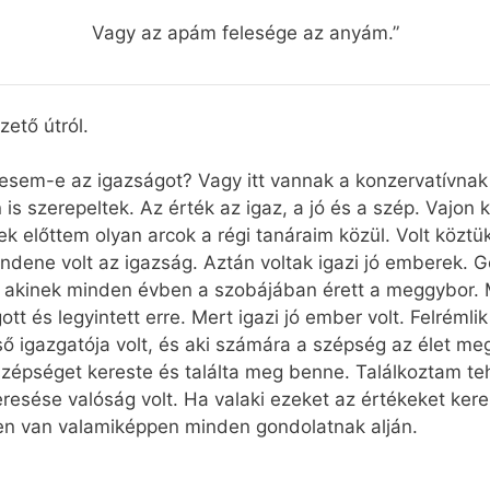
Vagy az apám felesége az anyám.”
zető útról.
eresem-e az igazságot? Vagy itt vannak a konzervatívna
is szerepeltek. Az érték az igaz, a jó és a szép. Vajon
ek előttem olyan arcok a régi tanáraim közül. Volt közt
ndene volt az igazság. Aztán voltak igazi jó emberek. 
s akinek minden évben a szobájában érett a meggybor. 
 és legyintett erre. Mert igazi jó ember volt. Felrémlik
ő igazgatója volt, és aki számára a szépség az élet me
a szépséget kereste és találta meg benne. Találkoztam t
resése valóság volt. Ha valaki ezeket az értékeket kere
sten van valamiképpen minden gondolatnak alján.