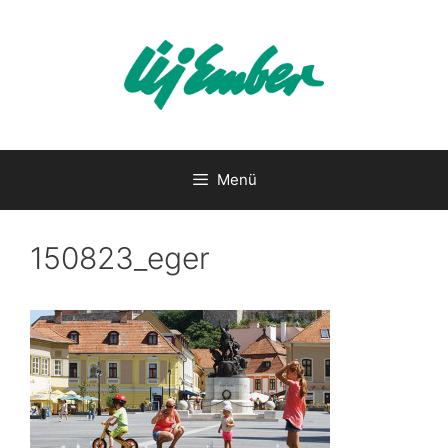
Kilépés
a
tartalomba
Menü
150823_eger