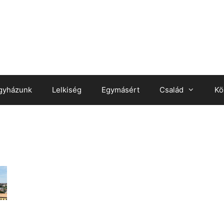
gyházunk
Lelkiség
Egymásért
Család
Kö