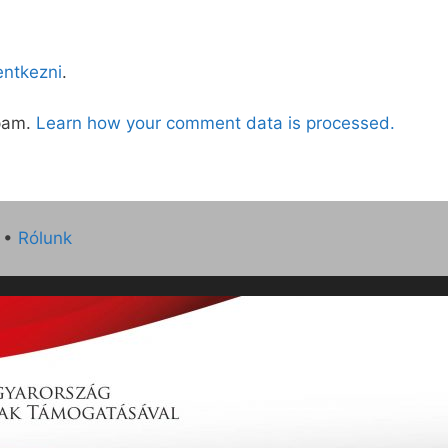
lentkezni
.
spam.
Learn how your comment data is processed.
•
Rólunk