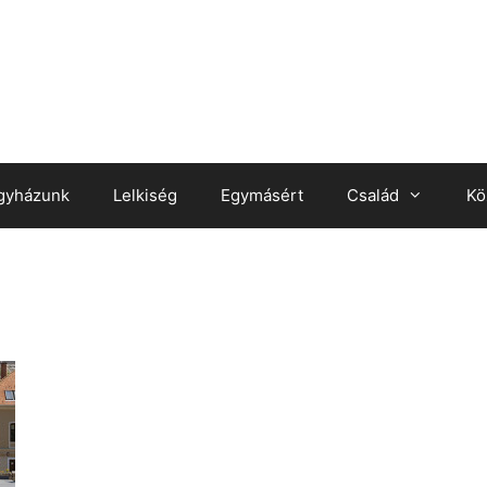
gyházunk
Lelkiség
Egymásért
Család
Kö