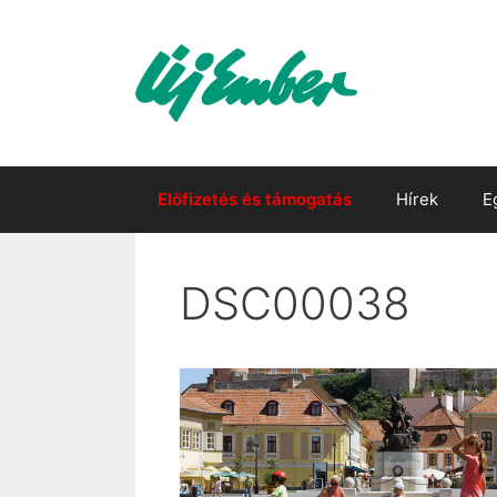
Kilépés
a
tartalomba
Előfizetés és támogatás
Hírek
E
DSC00038