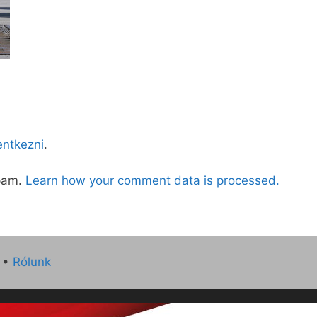
lentkezni
.
spam.
Learn how your comment data is processed.
•
Rólunk