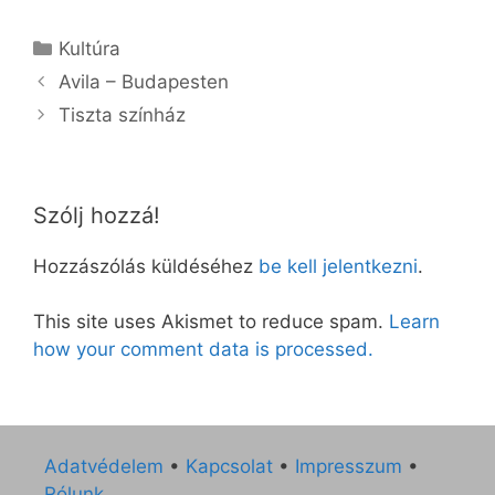
Kategória
Kultúra
Avila – Budapesten
Tiszta színház
Szólj hozzá!
Hozzászólás küldéséhez
be kell jelentkezni
.
This site uses Akismet to reduce spam.
Learn
how your comment data is processed.
Adatvédelem
•
Kapcsolat
•
Impresszum
•
Rólunk