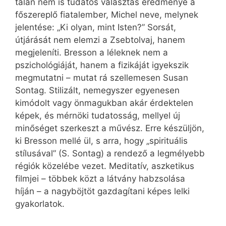
talán nem is tudatos választás eredménye a
főszereplő fiatalember, Michel neve, melynek
jelentése: „Ki olyan, mint Isten?” Sorsát,
útjárását nem elemzi a Zsebtolvaj, hanem
megjeleníti. Bresson a léleknek nem a
pszichológiáját, hanem a fizikáját igyekszik
megmutatni – mutat rá szellemesen Susan
Sontag. Stilizált, nemegyszer egyenesen
kimódolt vagy önmagukban akár érdektelen
képek, és mérnöki tudatosság, mellyel új
minőséget szerkeszt a művész. Erre készüljön,
ki Bresson mellé ül, s arra, hogy „spirituális
stílusával” (S. Sontag) a rendező a legmélyebb
régiók közelébe vezet. Meditatív, aszketikus
filmjei – többek közt a látvány habzsolása
híján – a nagyböjtöt gazdagítani képes lelki
gyakorlatok.