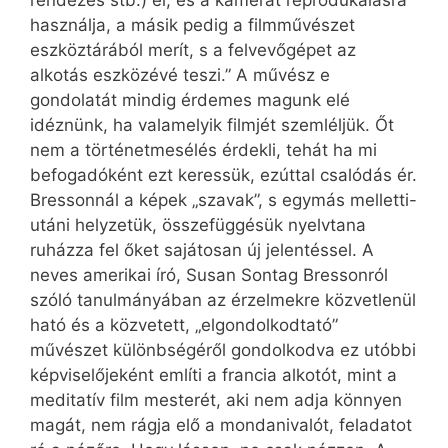
rendezés stb.) él, és a kamerát reprodukálásra
használja, a másik pedig a filmművészet
eszköztárából merít, s a felvevőgépet az
alkotás eszközévé teszi.” A művész e
gondolatát mindig érdemes magunk elé
idéznünk, ha valamelyik filmjét szemléljük. Őt
nem a történetmesélés érdekli, tehát ha mi
befogadóként ezt keressük, ezúttal csalódás ér.
Bressonnál a képek „szavak”, s egymás melletti-
utáni helyzetük, összefüggésük nyelvtana
ruházza fel őket sajátosan új jelentéssel. A
neves amerikai író, Susan Sontag Bressonról
szóló tanulmányában az érzelmekre közvetlenül
ható és a közvetett, „elgondolkodtató”
művészet különbségéről gondolkodva ez utóbbi
képviselőjeként említi a francia alkotót, mint a
meditatív film mesterét, aki nem adja könnyen
magát, nem rágja elő a mondanivalót, feladatot