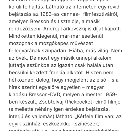
körüli felhajtás. Látható az interneten egy rövid
bejátszás az 1983-as cannes-i filmfesztiválról,
amelyen Bresson és tisztelője, a másik
rendezőzseni, Andrej Tarkovszkij is díjat kapott.
Mindketten idegenül, már-már esetlenül
mozognak a mozgóképes művészet
fellegvárának színpadán. Hiába, más világ. Nem
az övék. De most egy másik ünnepi alkalom
juttatja eszünkbe az igazán csak halála után
becsülni kezdett francia alkotót. Hiszen nem
hétköznapi dolog, hogy megjelent az első – s a
hírek szerint egyelőre egyetlen – magyar
kiadású Bresson-DVD, melyen a mester 1959-
ben készült, Zsebtolvaj (Pickpocket) című filmje
(s mellette néhány igen érdekes bejátszás,
interjú és vallomás) látható. „Kétféle film van: az
egyik színházi eszközökkel (színészek,