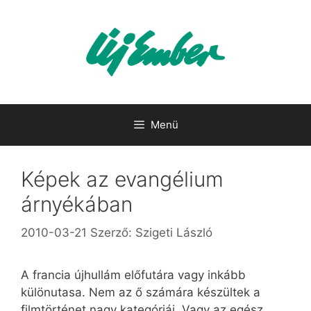
Kilépés
a
tartalomba
Menü
Képek az evangélium
árnyékában
2010-03-21
Szerző:
Szigeti László
A francia újhullám előfutára vagy inkább
különutasa. Nem az ő számára készültek a
filmtörténet nagy kategóriái. Vagy az egész