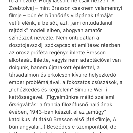
ró a nézőre. Hogy lásson, ne csak nézzen. A
Zsebtolvaj – mint Bresson csaknem valamennyi
filmje – bűn és bűnhődés világának témáját
vetíti elénk, a belsőt, azt, „ami öntudatlanul
rejtőzik” modelljeiben, ahogyan amatőr
színészeit nevezte. Nem öntudatlan a
dosztojevszkiji szókapcsolat említése: részben
az orosz próféta regénye ihlette Bresson
alkotását. Ihlette, vagyis nem adaptációval van
dolgunk, hanem újrarakott épülettel, a
társadalmon és erkölcsön kívülre helyezkedő
ember problémájával, a fokozatos csúszások, a
„nehézkedés és kegyelem” Simone Weil-i
kettősségével. (Figyelmünkre méltó szellemi
őrségváltás: a francia filozófusnő halálának
évében, 1943-ban készült el az „amúgy”
katolikus létlátású Bresson első játékfilmje, A
bűn angyalai…) Beszédes e szempontból, de