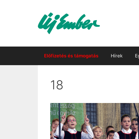
Kilépés
a
tartalomba
Előfizetés és támogatás
Hírek
E
18