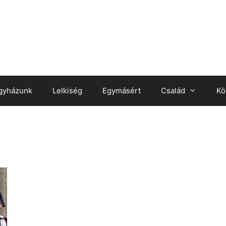
gyházunk
Lelkiség
Egymásért
Család
Kö