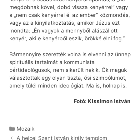
megdobnak kővel, dobd vissza kenyérrel” vagy
a „nem csak kenyérrel él az ember” közmondás,
vagy az a kinyilatkoztatás, amikor Jézus ezt
mondta: „Én vagyok a mennyből alászállott
kenyér, aki e kenyérből eszik, örökké élni fog.”
Bármennyire szerették volna is elvenni az ünnep
spirituális tartalmát a kommunista
pártideológusok, nem sikerült nekik. Ők maguk
választottak egy olyan tiszta, ősi szimbólumot,
amely túlél minden ideológiát. Ma is, holnap is.
Fotó: Kissimon István
Kategória
Mozaik
A hejcei Szent István király templom