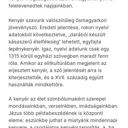
felelevenedtek napjainkban.
Kenyér szavunk valószínűleg ősmagyarkori
jövevényszó. Eredeti jelentése, rokon nyelvi
adatokból következtetve, „darából készült
kásaszerű ételféleség” lehetett, egyfajta
lepénykenyér. Igaz, nyelvi adatunk csak egy
1315 körüli egyházi szövegben maradt fenn
róla. Amikor az elitkultúrában megjelent az
erjesztett kenyér, a szó jelentését arra is
kiterjesztették, és a XVII. századig együtt
használták mindkettőre.
A kenyér az élet szimbólumaként szerepel
mondásainkban, verseinkben, imádságainkban.
Jézus több példabeszédének is központi
eleme: eszünkbe juthat a miatyánk mindennapi
kenyere, a csodálatos kenyérszaporítás, a „ha