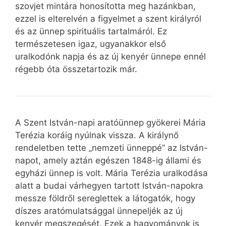
szovjet mintára honosította meg hazánkban,
ezzel is elterelvén a figyelmet a szent királyról
és az ünnep spirituális tartalmáról. Ez
természetesen igaz, ugyanakkor első
uralkodónk napja és az új kenyér ünnepe ennél
régebb óta összetartozik már.
A Szent István-napi aratóünnep gyökerei Mária
Terézia koráig nyúlnak vissza. A királynő
rendeletben tette „nemzeti ünneppé” az István-
napot, amely aztán egészen 1848-ig állami és
egyházi ünnep is volt. Mária Terézia uralkodása
alatt a budai várhegyen tartott István-napokra
messze földről sereglettek a látogatók, hogy
díszes aratómulatsággal ünnepeljék az új
kenyér megszegését. Ezek a hagyományok is