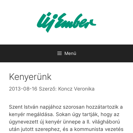
Kilépés
a
tartalomba
Menü
Kenyerünk
2013-08-16
Szerző:
Koncz Veronika
Szent István napjához szorosan hozzátartozik a
kenyér megáldása. Sokan úgy tartják, hogy az
úgynevezett új kenyér ünnepe a II. világháború
után jutott szerephez, és a kommunista vezetés