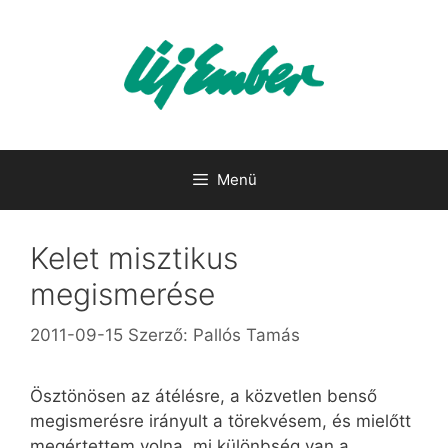
Kilépés
a
tartalomba
Menü
Kelet misztikus
megismerése
2011-09-15
Szerző:
Pallós Tamás
Ösztönösen az átélésre, a közvetlen benső
megismerésre irányult a törekvésem, és mielőtt
megértettem volna, mi különbség van a