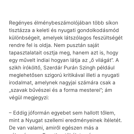
Regényes élménybeszámolójában több síkon
tisztázza a keleti és nyugati gondolkodásmód
különbségeit, amelyek látszólagos feszültségét
rendre fel is oldja. Nem pusztán saját
tapasztalatait osztja meg, hanem azt is, hogy
egy művelt indiai hogyan látja az „ő világát”. A
szikh íróköltő, Szerdár Purán Szingh például
meglehetősen szigorú kritikával illeti a nyugati
irodalmat, amelynek nagyjai számára csak a
„szavak bűvészei és a forma mesterei”; ám
végül megjegyzi:
– Eddig jóformán egyebet sem hallott tőlem,
mint a Nyugat szellemi eredményeinek ítéletét.
De van valami, amiről egészen más a