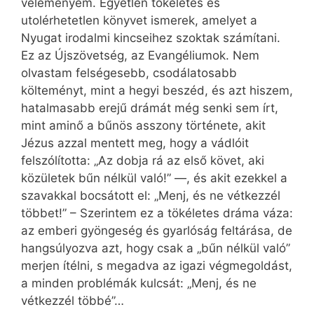
véleményem. Egyetlen tökéletes és
utolérhetetlen könyvet ismerek, amelyet a
Nyugat irodalmi kincseihez szoktak számítani.
Ez az Újszövetség, az Evangéliumok. Nem
olvastam felségesebb, csodálatosabb
költeményt, mint a hegyi beszéd, és azt hiszem,
hatalmasabb erejű drámát még senki sem írt,
mint aminő a bűnös asszony története, akit
Jézus azzal mentett meg, hogy a vádlóit
felszólította: „Az dobja rá az első követ, aki
közületek bűn nélkül való!” —, és akit ezekkel a
szavakkal bocsátott el: „Menj, és ne vétkezzél
többet!” – Szerintem ez a tökéletes dráma váza:
az emberi gyöngeség és gyarlóság feltárása, de
hangsúlyozva azt, hogy csak a „bűn nélkül való”
merjen ítélni, s megadva az igazi végmegoldást,
a minden problémák kulcsát: „Menj, és ne
vétkezzél többé”…