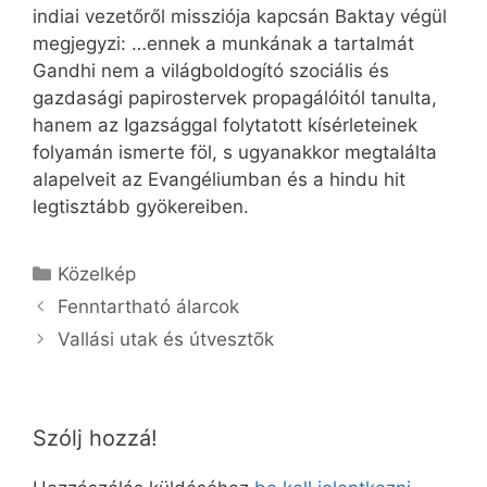
indiai vezetőről missziója kapcsán Baktay végül
megjegyzi: …ennek a munkának a tartalmát
Gandhi nem a világboldogító szociális és
gazdasági papirostervek propagálóitól tanulta,
hanem az Igazsággal folytatott kísérleteinek
folyamán ismerte föl, s ugyanakkor megtalálta
alapelveit az Evangéliumban és a hindu hit
legtisztább gyökereiben.
Kategória
Közelkép
Fenntartható álarcok
Vallási utak és útvesztõk
Szólj hozzá!