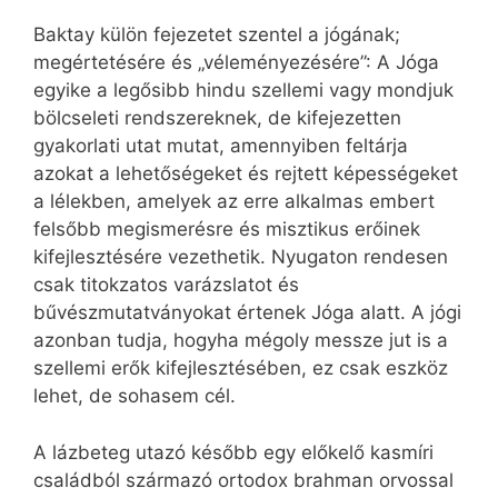
Baktay külön fejezetet szentel a jógának;
megértetésére és „véleményezésére”: A Jóga
egyike a legősibb hindu szellemi vagy mondjuk
bölcseleti rendszereknek, de kifejezetten
gyakorlati utat mutat, amennyiben feltárja
azokat a lehetőségeket és rejtett képességeket
a lélekben, amelyek az erre alkalmas embert
felsőbb megismerésre és misztikus erőinek
kifejlesztésére vezethetik. Nyugaton rendesen
csak titokzatos varázslatot és
bűvészmutatványokat értenek Jóga alatt. A jógi
azonban tudja, hogyha mégoly messze jut is a
szellemi erők kifejlesztésében, ez csak eszköz
lehet, de sohasem cél.
A lázbeteg utazó később egy előkelő kasmíri
családból származó ortodox brahman orvossal