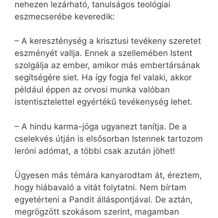
nehezen lezárható, tanulságos teológiai
eszmecserébe keveredik:
– A kereszténység a krisztusi tevékeny szeretet
eszményét vallja. Ennek a szellemében Istent
szolgálja az ember, amikor más embertársának
segítségére siet. Ha így fogja fel valaki, akkor
például éppen az orvosi munka valóban
istentisztelettel egyértékű tevékenység lehet.
– A hindu karma-jóga ugyanezt tanítja. De a
cselekvés útján is elsősorban Istennek tartozom
leróni adómat, a többi csak azután jöhet!
Ügyesen más témára kanyarodtam át, éreztem,
hogy hiábavaló a vitát folytatni. Nem bírtam
egyetérteni a Pandit álláspontjával. De aztán,
megrögzött szokásom szerint, magamban