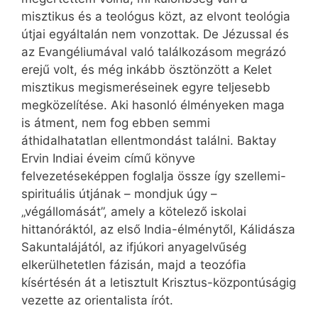
misztikus és a teológus közt, az elvont teológia
útjai egyáltalán nem vonzottak. De Jézussal és
az Evangéliumával való találkozásom megrázó
erejű volt, és még inkább ösztönzött a Kelet
misztikus megismeréseinek egyre teljesebb
megközelítése. Aki hasonló élményeken maga
is átment, nem fog ebben semmi
áthidalhatatlan ellentmondást találni. Baktay
Ervin Indiai éveim című könyve
felvezetéseképpen foglalja össze így szellemi-
spirituális útjának – mondjuk úgy –
„végállomását”, amely a kötelező iskolai
hittanóráktól, az első India-élménytől, Kálidásza
Sakuntalájától, az ifjúkori anyagelvűség
elkerülhetetlen fázisán, majd a teozófia
kísértésén át a letisztult Krisztus-központúságig
vezette az orientalista írót.