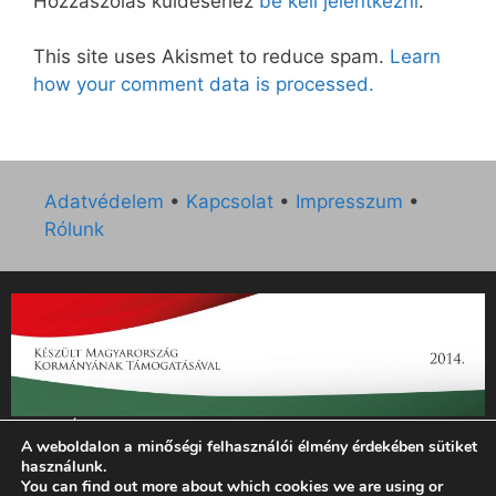
Hozzászólás küldéséhez
be kell jelentkezni
.
This site uses Akismet to reduce spam.
Learn
how your comment data is processed.
Adatvédelem
•
Kapcsolat
•
Impresszum
•
Rólunk
„Az Új Ember katolikus hetilap 2014. évi működésének
A weboldalon a minőségi felhasználói élmény érdekében sütiket
támogatását az EGYH-KCP-14-P-0121 sz. támogatási
használunk.
szerződés keretében 3 000 000 Ft összegben támogatta az
You can find out more about which cookies we are using or