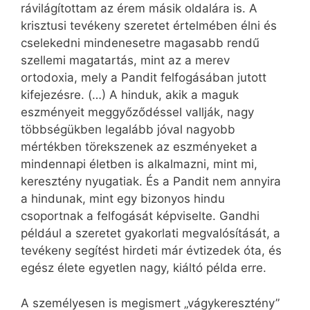
rávilágítottam az érem másik oldalára is. A
krisztusi tevékeny szeretet értelmében élni és
cselekedni mindenesetre magasabb rendű
szellemi magatartás, mint az a merev
ortodoxia, mely a Pandit felfogásában jutott
kifejezésre. (…) A hinduk, akik a maguk
eszményeit meggyőződéssel vallják, nagy
többségükben legalább jóval nagyobb
mértékben törekszenek az eszményeket a
mindennapi életben is alkalmazni, mint mi,
keresztény nyugatiak. És a Pandit nem annyira
a hindunak, mint egy bizonyos hindu
csoportnak a felfogását képviselte. Gandhi
például a szeretet gyakorlati megvalósítását, a
tevékeny segítést hirdeti már évtizedek óta, és
egész élete egyetlen nagy, kiáltó példa erre.
A személyesen is megismert „vágykeresztény”