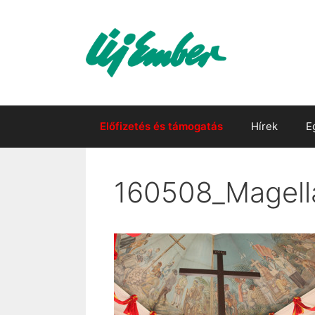
Kilépés
a
tartalomba
Előfizetés és támogatás
Hírek
E
160508_Magell