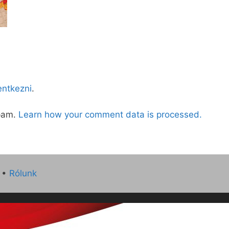
lentkezni
.
spam.
Learn how your comment data is processed.
•
Rólunk