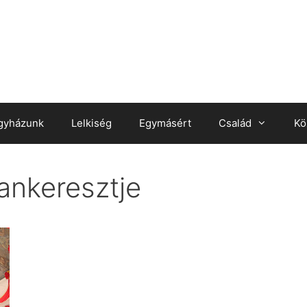
gyházunk
Lelkiség
Egymásért
Család
Kö
ankeresztje