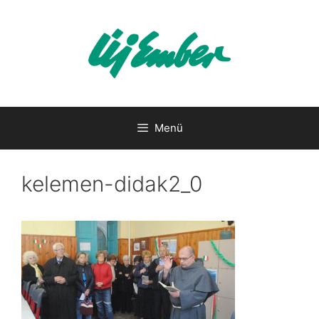
Kilépés
a
tartalomba
Menü
kelemen-didak2_0