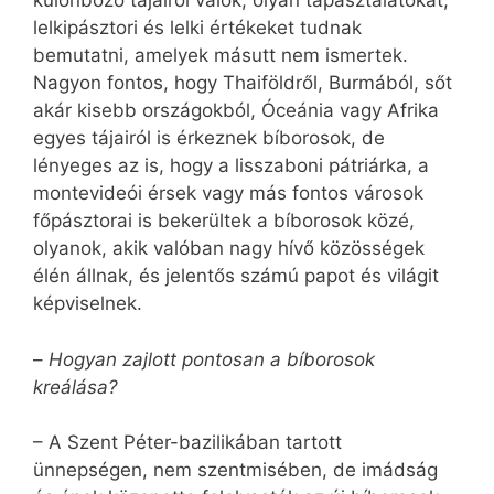
különböző tájairól valók, olyan tapasztalatokat,
lelkipásztori és lelki értékeket tudnak
bemutatni, amelyek másutt nem ismertek.
Nagyon fontos, hogy Thaiföldről, Burmából, sőt
akár kisebb országokból, Óceánia vagy Afrika
egyes tájairól is érkeznek bíborosok, de
lényeges az is, hogy a lisszaboni pátriárka, a
montevideói érsek vagy más fontos városok
főpásztorai is bekerültek a bíborosok közé,
olyanok, akik valóban nagy hívő közösségek
élén állnak, és jelentős számú papot és világit
képviselnek.
–
Hogyan zajlott pontosan a bíborosok
kreálása?
– A Szent Péter-bazilikában tartott
ünnepségen, nem szentmisében, de imádság