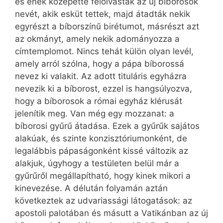
és ének közepette felolvasták az új bíborosok
nevét, akik esküt tettek, majd átadták nekik
egyrészt a bíborszínű birétumot, másrészt azt
az okmányt, amely nekik adományozza a
címtemplomot. Nincs tehát külön olyan levél,
amely arról szólna, hogy a pápa bíborossá
nevez ki valakit. Az adott tituláris egyházra
nevezik ki a bíborost, ezzel is hangsúlyozva,
hogy a bíborosok a római egyház klérusát
jelenítik meg. Van még egy mozzanat: a
bíborosi gyűrű átadása. Ezek a gyűrűk sajátos
alakúak, és szinte konzisztóriumonként, de
legalábbis pápaságonként kissé változik az
alakjuk, úgyhogy a testületen belül már a
gyűrűről megállapítható, hogy kinek mikori a
kinevezése. A délután folyamán aztán
következtek az udvariassági látogatások: az
apostoli palotában és másutt a Vatikánban az új