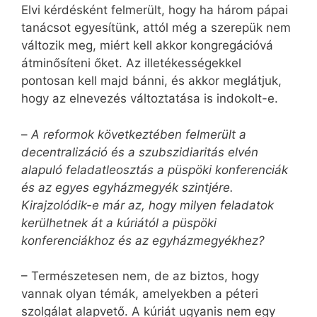
Elvi kérdésként felmerült, hogy ha három pápai
tanácsot egyesítünk, attól még a szerepük nem
változik meg, miért kell akkor kongregációvá
átminősíteni őket. Az illetékességekkel
pontosan kell majd bánni, és akkor meglátjuk,
hogy az elnevezés változtatása is indokolt-e.
–
A reformok következtében felmerült a
decentralizáció és a szubszidiaritás elvén
alapuló feladatleosztás a püspöki konferenciák
és az egyes egyházmegyék szintjére.
Kirajzolódik-e már az, hogy milyen feladatok
kerülhetnek át a kúriától a püspöki
konferenciákhoz és az egyházmegyékhez?
– Természetesen nem, de az biztos, hogy
vannak olyan témák, amelyekben a péteri
szolgálat alapvető. A kúriát ugyanis nem egy