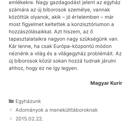
emlékekre. Nagy gazdagodást jelent az egyház
számára az új bíborosok személye, vannak
közöttük olyanok, akik – jó értelemben – már
most figyelmet keltettek a konzisztóriumon a
hozzászólásaikkal. Azt hiszem, az ő
tapasztalataikra nagyon nagy szükségünk van.
Kár lenne, ha csak Európa-központú módon
néznénk a világ és a világegyház problémáit. Az
új bíborosok közül sokan hozzá tudnak járulni
ahhoz, hogy ez ne így legyen.
Magyar Kurír
Kategória
Egyházunk
Adományok a menekülttáboroknak
2015.02.22.