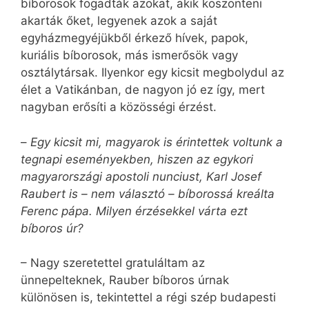
bíborosok fogadták azokat, akik köszönteni
akarták őket, legyenek azok a saját
egyházmegyéjükből érkező hívek, papok,
kuriális bíborosok, más ismerősök vagy
osztálytársak. Ilyenkor egy kicsit megbolydul az
élet a Vatikánban, de nagyon jó ez így, mert
nagyban erősíti a közösségi érzést.
–
Egy kicsit mi, magyarok is érintettek voltunk a
tegnapi eseményekben, hiszen az egykori
magyarországi apostoli nunciust, Karl Josef
Raubert is – nem választó – bíborossá kreálta
Ferenc pápa. Milyen érzésekkel várta ezt
bíboros úr?
– Nagy szeretettel gratuláltam az
ünnepelteknek, Rauber bíboros úrnak
különösen is, tekintettel a régi szép budapesti