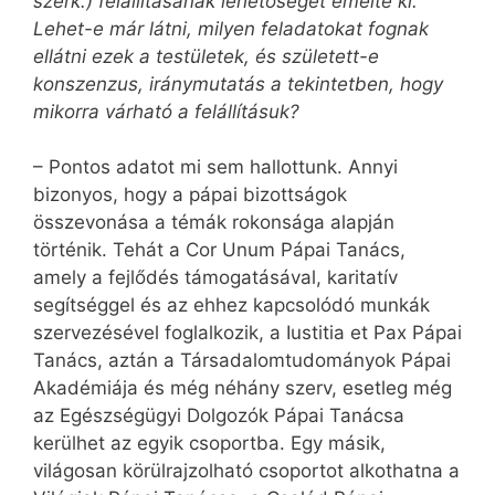
szerk.) felállításának lehetőségét emelte ki.
Lehet-e már látni, milyen feladatokat fognak
ellátni ezek a testületek, és született-e
konszenzus, iránymutatás a tekintetben, hogy
mikorra várható a felállításuk?
– Pontos adatot mi sem hallottunk. Annyi
bizonyos, hogy a pápai bizottságok
összevonása a témák rokonsága alapján
történik. Tehát a Cor Unum Pápai Tanács,
amely a fejlődés támogatásával, karitatív
segítséggel és az ehhez kapcsolódó munkák
szervezésével foglalkozik, a Iustitia et Pax Pápai
Tanács, aztán a Társadalomtudományok Pápai
Akadémiája és még néhány szerv, esetleg még
az Egészségügyi Dolgozók Pápai Tanácsa
kerülhet az egyik csoportba. Egy másik,
világosan körülrajzolható csoportot alkothatna a