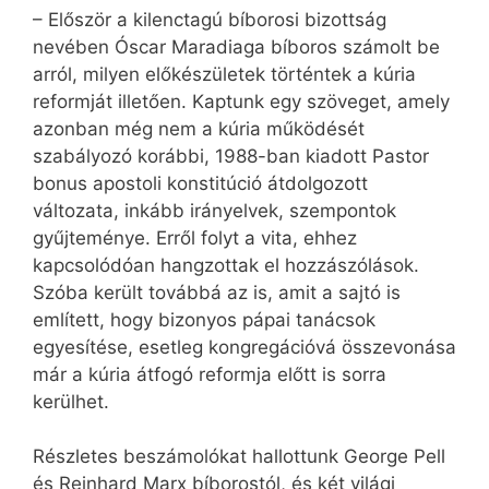
– Először a kilenctagú bíborosi bizottság
nevében Óscar Maradiaga bíboros számolt be
arról, milyen előkészületek történtek a kúria
reformját illetően. Kaptunk egy szöveget, amely
azonban még nem a kúria működését
szabályozó korábbi, 1988-ban kiadott Pastor
bonus apostoli konstitúció átdolgozott
változata, inkább irányelvek, szempontok
gyűjteménye. Erről folyt a vita, ehhez
kapcsolódóan hangzottak el hozzászólások.
Szóba került továbbá az is, amit a sajtó is
említett, hogy bizonyos pápai tanácsok
egyesítése, esetleg kongregációvá összevonása
már a kúria átfogó reformja előtt is sorra
kerülhet.
Részletes beszámolókat hallottunk George Pell
és Reinhard Marx bíborostól, és két világi