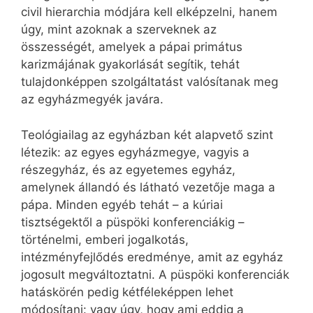
civil hierarchia módjára kell elképzelni, hanem
úgy, mint azoknak a szerveknek az
összességét, amelyek a pápai primátus
karizmájának gyakorlását segítik, tehát
tulajdonképpen szolgáltatást valósítanak meg
az egyházmegyék javára.
Teológiailag az egyházban két alapvető szint
létezik: az egyes egyházmegye, vagyis a
részegyház, és az egyetemes egyház,
amelynek állandó és látható vezetője maga a
pápa. Minden egyéb tehát – a kúriai
tisztségektől a püspöki konferenciákig –
történelmi, emberi jogalkotás,
intézményfejlődés eredménye, amit az egyház
jogosult megváltoztatni. A püspöki konferenciák
hatáskörén pedig kétféleképpen lehet
módosítani: vagy úgy, hogy ami eddig a