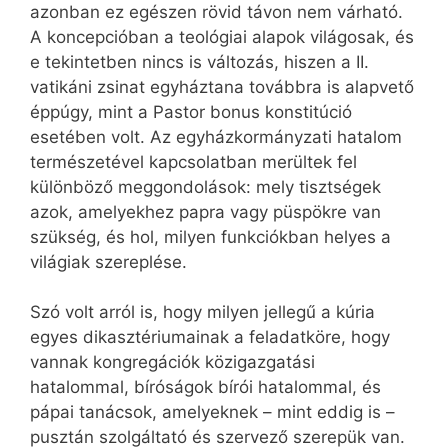
azonban ez egészen rövid távon nem várható.
A koncepcióban a teológiai alapok világosak, és
e tekintetben nincs is változás, hiszen a II.
vatikáni zsinat egyháztana továbbra is alapvető
éppúgy, mint a Pastor bonus konstitúció
esetében volt. Az egyházkormányzati hatalom
természetével kapcsolatban merültek fel
különböző meggondolások: mely tisztségek
azok, amelyekhez papra vagy püspökre van
szükség, és hol, milyen funkciókban helyes a
világiak szereplése.
Szó volt arról is, hogy milyen jellegű a kúria
egyes dikasztériumainak a feladatköre, hogy
vannak kongregációk közigazgatási
hatalommal, bíróságok bírói hatalommal, és
pápai tanácsok, amelyeknek – mint eddig is –
pusztán szolgáltató és szervező szerepük van.