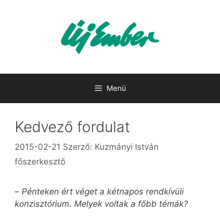
Kilépés
a
tartalomba
Menü
Kedvező fordulat
2015-02-21
Szerző:
Kuzmányi István
főszerkesztő
–
Pénteken ért véget a kétnapos rendkívüli
konzisztórium. Melyek voltak a főbb témák?