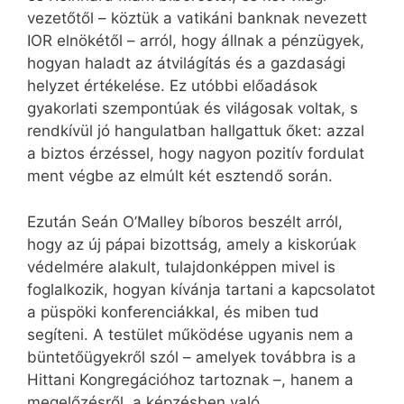
vezetőtől – köztük a vatikáni banknak nevezett
IOR elnökétől – arról, hogy állnak a pénzügyek,
hogyan haladt az átvilágítás és a gazdasági
helyzet értékelése. Ez utóbbi előadások
gyakorlati szempontúak és világosak voltak, s
rendkívül jó hangulatban hallgattuk őket: azzal
a biztos érzéssel, hogy nagyon pozitív fordulat
ment végbe az elmúlt két esztendő során.
Ezután Seán O’Malley bíboros beszélt arról,
hogy az új pápai bizottság, amely a kiskorúak
védelmére alakult, tulajdonképpen mivel is
foglalkozik, hogyan kívánja tartani a kapcsolatot
a püspöki konferenciákkal, és miben tud
segíteni. A testület működése ugyanis nem a
büntetőügyekről szól – amelyek továbbra is a
Hittani Kongregációhoz tartoznak –, hanem a
megelőzésről, a képzésben való