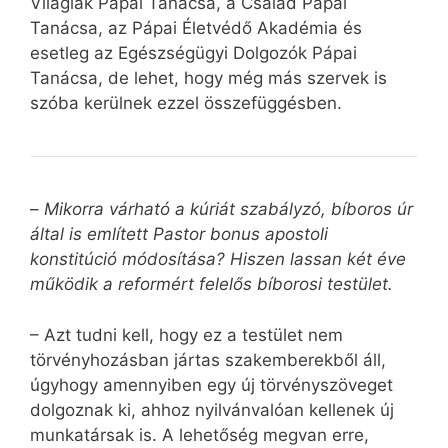
Világiak Pápai Tanácsa, a Család Pápai
Tanácsa, az Pápai Életvédő Akadémia és
esetleg az Egészségügyi Dolgozók Pápai
Tanácsa, de lehet, hogy még más szervek is
szóba kerülnek ezzel összefüggésben.
–
Mikorra várható a kúriát szabályzó, bíboros úr
által is említett Pastor bonus apostoli
konstitúció módosítása? Hiszen lassan két éve
működik a reformért felelős bíborosi testület.
– Azt tudni kell, hogy ez a testület nem
törvényhozásban jártas szakemberekből áll,
úgyhogy amennyiben egy új törvényszöveget
dolgoznak ki, ahhoz nyilvánvalóan kellenek új
munkatársak is. A lehetőség megvan erre,