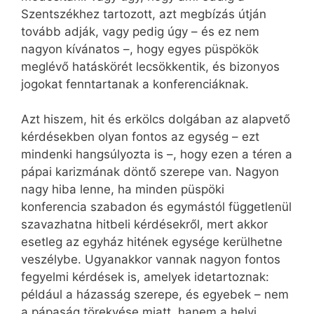
Szentszékhez tartozott, azt megbízás útján
tovább adják, vagy pedig úgy – és ez nem
nagyon kívánatos –, hogy egyes püspökök
meglévő hatáskörét lecsökkentik, és bizonyos
jogokat fenntartanak a konferenciáknak.
Azt hiszem, hit és erkölcs dolgában az alapvető
kérdésekben olyan fontos az egység – ezt
mindenki hangsúlyozta is –, hogy ezen a téren a
pápai karizmának döntő szerepe van. Nagyon
nagy hiba lenne, ha minden püspöki
konferencia szabadon és egymástól függetlenül
szavazhatna hitbeli kérdésekről, mert akkor
esetleg az egyház hitének egysége kerülhetne
veszélybe. Ugyanakkor vannak nagyon fontos
fegyelmi kérdések is, amelyek idetartoznak:
például a házasság szerepe, és egyebek – nem
a pápaság törekvése miatt, hanem a helyi