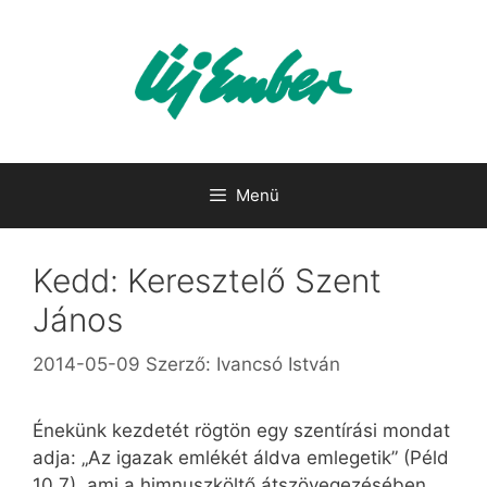
Kilépés
a
tartalomba
Menü
Kedd: Keresztelő Szent
János
2014-05-09
Szerző:
Ivancsó István
Énekünk kezdetét rögtön egy szentírási mondat
adja: „Az igazak emlékét áldva emlegetik” (Péld
10,7), ami a himnuszköltő átszövegezésében,