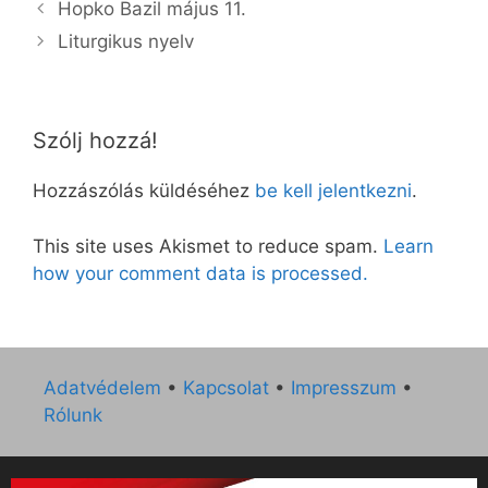
Hopko Bazil május 11.
Liturgikus nyelv
Szólj hozzá!
Hozzászólás küldéséhez
be kell jelentkezni
.
This site uses Akismet to reduce spam.
Learn
how your comment data is processed.
Adatvédelem
•
Kapcsolat
•
Impresszum
•
Rólunk