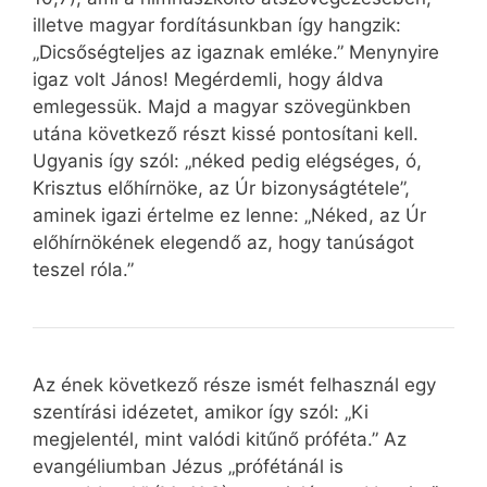
illetve magyar fordításunkban így hangzik:
„Dicsőségteljes az igaznak emléke.” Menynyire
igaz volt János! Megérdemli, hogy áldva
emlegessük. Majd a magyar szövegünkben
utána következő részt kissé pontosítani kell.
Ugyanis így szól: „néked pedig elégséges, ó,
Krisztus előhírnöke, az Úr bizonyságtétele”,
aminek igazi értelme ez lenne: „Néked, az Úr
előhírnökének elegendő az, hogy tanúságot
teszel róla.”
Az ének következő része ismét felhasznál egy
szentírási idézetet, amikor így szól: „Ki
megjelentél, mint valódi kitűnő próféta.” Az
evangéliumban Jézus „prófétánál is