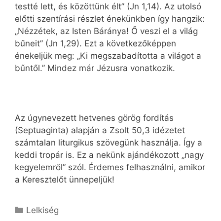
testté lett, és közöttünk élt” (Jn 1,14). Az utolsó
előtti szentírási részlet énekünkben így hangzik:
„Nézzétek, az Isten Báránya! Ő veszi el a világ
bűneit” (Jn 1,29). Ezt a következőképpen
énekeljük meg: „Ki megszabadította a világot a
bűntől.” Mindez már Jézusra vonatkozik.
Az úgynevezett hetvenes görög fordítás
(Septuaginta) alapján a Zsolt 50,3 idézetet
számtalan liturgikus szövegünk használja. Így a
keddi tropár is. Ez a nekünk ajándékozott „nagy
kegyelemről” szól. Érdemes felhasználni, amikor
a Keresztelőt ünnepeljük!
Kategória
Lelkiség