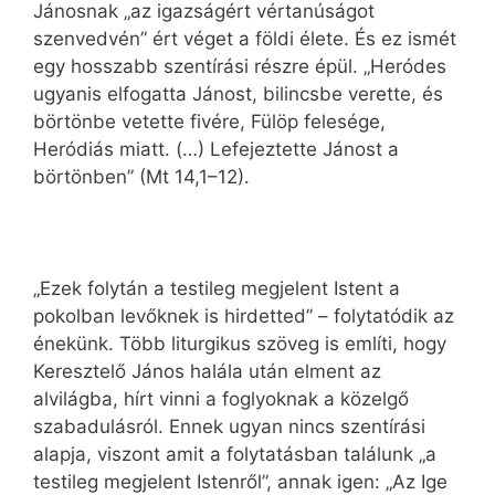
Jánosnak „az igazságért vértanúságot
szenvedvén” ért véget a földi élete. És ez ismét
egy hosszabb szentírási részre épül. „Heródes
ugyanis elfogatta Jánost, bilincsbe verette, és
börtönbe vetette fivére, Fülöp felesége,
Heródiás miatt. (…) Lefejeztette Jánost a
börtönben” (Mt 14,1–12).
„Ezek folytán a testileg megjelent Istent a
pokolban levőknek is hirdetted” – folytatódik az
énekünk. Több liturgikus szöveg is említi, hogy
Keresztelő János halála után elment az
alvilágba, hírt vinni a foglyoknak a közelgő
szabadulásról. Ennek ugyan nincs szentírási
alapja, viszont amit a folytatásban találunk „a
testileg megjelent Istenről”, annak igen: „Az Ige