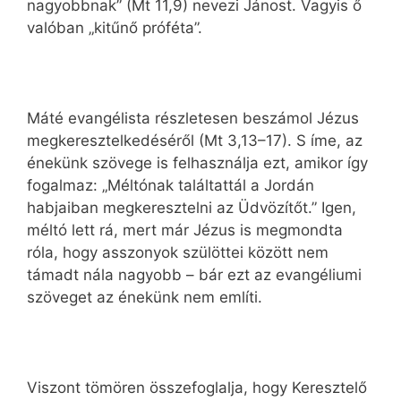
nagyobbnak” (Mt 11,9) nevezi Jánost. Vagyis ő
valóban „kitűnő próféta”.
Máté evangélista részletesen beszámol Jézus
megkeresztelkedéséről (Mt 3,13–17). S íme, az
énekünk szövege is felhasználja ezt, amikor így
fogalmaz: „Méltónak találtattál a Jordán
habjaiban megkeresztelni az Üdvözítőt.” Igen,
méltó lett rá, mert már Jézus is megmondta
róla, hogy asszonyok szülöttei között nem
támadt nála nagyobb – bár ezt az evangéliumi
szöveget az énekünk nem említi.
Viszont tömören összefoglalja, hogy Keresztelő