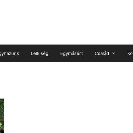
gyházunk
Lelkiség
Egymásért
Család
Kö