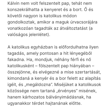
Kálvin nem volt felszentelt pap, tehát nem
konszekrálhatta a kenyeret és a bort. Ő és
követői nagyon is katolikus módon
gondolkoztak, amikor a maguk úrvacsorájára
vonatkozóan tagadták az átváltoztatást (a
valóságos jelenlétet).
A katolikus egyházban is előfordulhatna ilyen
tagadás, amely pontosan a hit lényegéből
fakadna. Ha, mondjuk, néhány férfi és nő
katolikusként – fölszentelt pap hiányában –
összejönne, és elvégezné a mise szertartását,
kimondaná a kenyér és a bor felett az alapítás
igéit, és „megáldozna”. Miséjüket a katolikusok
közössége nem tartaná „érvényes” misének,
hanem kárhozatos bálványimádásnak, ha
ugyanakkor térdet hajtanának előtte.