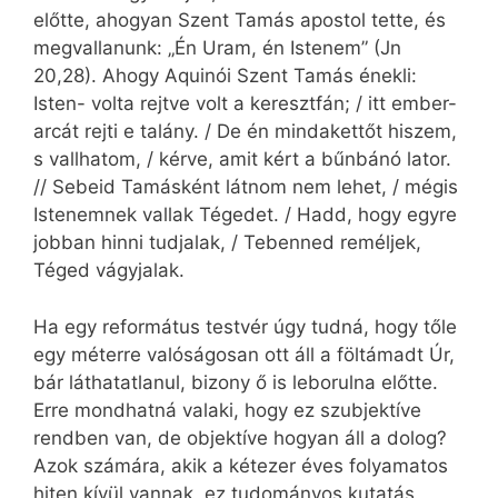
előtte, ahogyan Szent Tamás apostol tette, és
megvallanunk: „Én Uram, én Istenem” (Jn
20,28). Ahogy Aquinói Szent Tamás énekli:
Isten- volta rejtve volt a keresztfán; / itt ember-
arcát rejti e talány. / De én mindakettőt hiszem,
s vallhatom, / kérve, amit kért a bűnbánó lator.
// Sebeid Tamásként látnom nem lehet, / mégis
Istenemnek vallak Tégedet. / Hadd, hogy egyre
jobban hinni tudjalak, / Tebenned reméljek,
Téged vágyjalak.
Ha egy református testvér úgy tudná, hogy tőle
egy méterre valóságosan ott áll a föltámadt Úr,
bár láthatatlanul, bizony ő is leborulna előtte.
Erre mondhatná valaki, hogy ez szubjektíve
rendben van, de objektíve hogyan áll a dolog?
Azok számára, akik a kétezer éves folyamatos
hiten kívül vannak, ez tudományos kutatás