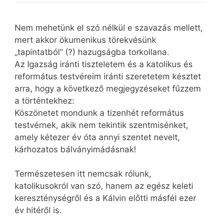
Nem mehetünk el szó nélkül e szavazás mellett,
mert akkor ökumenikus törekvésünk
„tapintatból” (?) hazugságba torkollana.
Az Igazság iránti tiszteletem és a katolikus és
református testvéreim iránti szeretetem késztet
arra, hogy a következő megjegyzéseket fűzzem
a történtekhez:
Köszönetet mondunk a tizenhét református
testvérnek, akik nem tekintik szentmisénket,
amely kétezer év óta annyi szentet nevelt,
kárhozatos bálványimádásnak!
Természetesen itt nemcsak rólunk,
katolikusokról van szó, hanem az egész keleti
kereszténységről és a Kálvin előtti másfél ezer
év hitéről is.