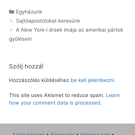
Kategória
Egyházunk
Sajtóapostolokat keresünk
A New York-i érsek imája az amerikai pártok
gyűlésein
Szólj hozzá!
Hozzászólás küldéséhez
be kell jelentkezni
.
This site uses Akismet to reduce spam.
Learn
how your comment data is processed.
Adatvédelem
•
Kapcsolat
•
Impresszum
•