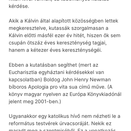
kérdése.
Akik a Kálvin által alapított közösségben lettek
megkeresztelve, kutassák szorgalmasan a
Kálvin előtti másfél ezer év hitét, hiszen ők sem
csupán ötszáz éves kereszténység tagjai,
hanem a kétezer éves kereszténységéi.
Ebben a kutatásban segíthet (mert az
Eucharisztia egyháztani kérdésekkel van
kapcsolatban) Boldog John Henry Newman
bíboros Apologia pro vita sua című műve. (A
könyv magyar nyelven az Európa Könyvkiadónál
jelent meg 2001-ben.)
Ugyanakkor egy katolikus hívő nem nézheti le a
református testvérek úrvacsoráját. Nekik ez
maradt meg a szentmiséből. Ez a vonatkozás