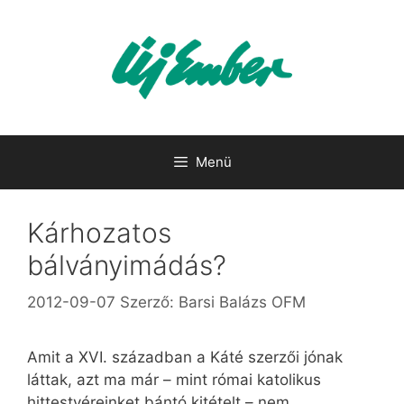
Kilépés
a
tartalomba
Menü
Kárhozatos
bálványimádás?
2012-09-07
Szerző:
Barsi Balázs OFM
Amit a XVI. században a Káté szerzői jónak
láttak, azt ma már – mint római katolikus
hittestvéreinket bántó kitételt – nem