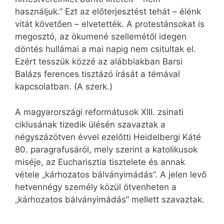
használjuk.” Ezt az előterjesztést tehát – élénk
vitát követően – elvetették. A protestánsokat is
megosztó, az ökumené szellemétől idegen
döntés hullámai a mai napig nem csitultak el.
Ezért tesszük közzé az alábbiakban Barsi
Balázs ferences tisztázó írását a témával
kapcsolatban. (A szerk.)
A magyarországi reformátusok XIII. zsinati
ciklusának tizedik ülésén szavaztak a
négyszázötven évvel ezelőtti Heidelbergi Káté
80. paragrafusáról, mely szerint a katolikusok
miséje, az Eucharisztia tisztelete és annak
vétele „kárhozatos bálványimádás”. A jelen levő
hetvennégy személy közül ötvenheten a
„kárhozatos bálványimádás” mellett szavaztak.