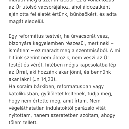
az Úr utolsó vacsorájához, ahol áldozatként
ajánlotta fel életét értünk, bűnösökért, és adta
magát eledelül.
Egy református testvér, ha úrvacsorát vesz,
bizonyára kegyelemben részesül, mert neki –
ismétlem – ez maradt meg a szentmiséből. A mi
hitünk szerint nem áldozik, nem veszi az Úr
testét és vérét, hitében mégis kapcsolatba lép
az Úrral, aki hozzánk akar jönni, és bennünk
akar lakni (Jn 14,23).
Ha soraim bárkiben, reformátusban vagy
katolikusban, gyűlöletet keltenek, tudja meg,
hogy nem értette meg, amit írtam. Nem
végeláthatatlan indulatoktól parázsló vitát
nyitottam, hanem szeretetben szóltam, ahogy
tőlem tellett.