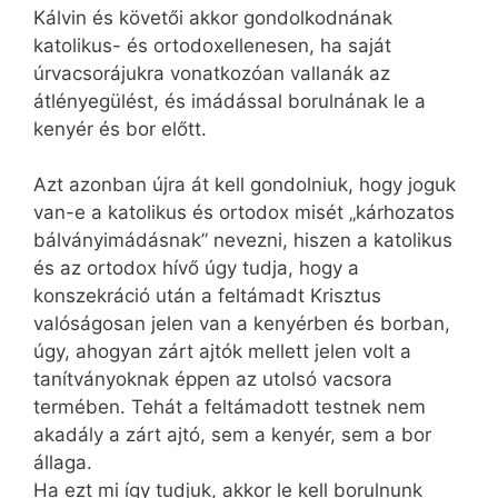
Kálvin és követői akkor gondolkodnának
katolikus- és ortodoxellenesen, ha saját
úrvacsorájukra vonatkozóan vallanák az
átlényegülést, és imádással borulnának le a
kenyér és bor előtt.
Azt azonban újra át kell gondolniuk, hogy joguk
van-e a katolikus és ortodox misét „kárhozatos
bálványimádásnak” nevezni, hiszen a katolikus
és az ortodox hívő úgy tudja, hogy a
konszekráció után a feltámadt Krisztus
valóságosan jelen van a kenyérben és borban,
úgy, ahogyan zárt ajtók mellett jelen volt a
tanítványoknak éppen az utolsó vacsora
termében. Tehát a feltámadott testnek nem
akadály a zárt ajtó, sem a kenyér, sem a bor
állaga.
Ha ezt mi így tudjuk, akkor le kell borulnunk