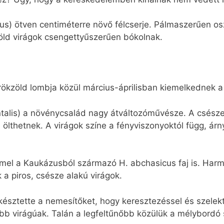
us) ötven centiméterre növő félcserje. Pálmaszerűen osz
öld virágok csengettyűszerűen bókolnak.
 örökzöld lombja közül március-áprilisban kiemelkednek a
ntalis) a növénycsalád nagy átváltozóművésze. A csész
 is ölthetnek. A virágok színe a fényviszonyoktól függ, á
emel a Kaukázusból származó H. abchasicus faj is. Har
a piros, csésze alakú virágok.
sztette a nemesítőket, hogy keresztezéssel és szelektá
b virágúak. Talán a legfeltűnőbb közülük a mélybordó s