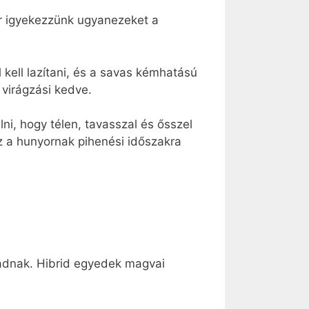
r igyekezzünk ugyanezeket a
l kell lazítani, és a savas kémhatású
 virágzási kedve.
ni, hogy télen, tavasszal és ősszel
oz a hunyornak pihenési időszakra
aradnak. Hibrid egyedek magvai