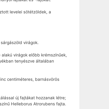
tott levelei sötétzöldek, a
 sárgászöld virágok.
e alakú virágok előbb krémszínűek,
rnyékban tenyészve általában
minc centiméteres, barnásvörös
lással új fajtákat hozzanak létre;
zínű Helleborus Atrorubens fajta.