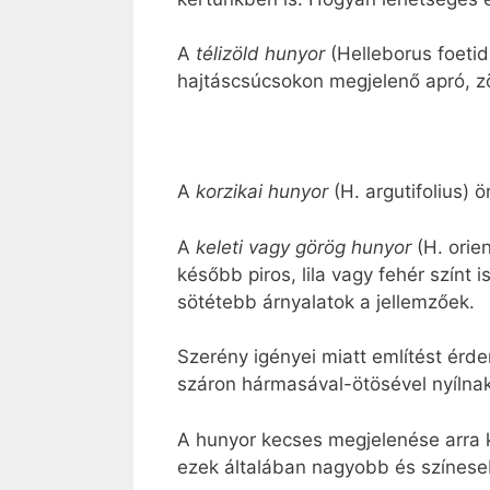
A
télizöld hunyor
(Helleborus foetid
hajtáscsúcsokon megjelenő apró, z
A
korzikai hunyor
(H. argutifolius)
A
keleti vagy görög hunyor
(H. orie
később piros, lila vagy fehér színt
sötétebb árnyalatok a jellemzőek.
Szerény igényei miatt említést érd
száron hármasával-ötösével nyílnak 
A hunyor kecses megjelenése arra ké
ezek általában nagyobb és színeseb