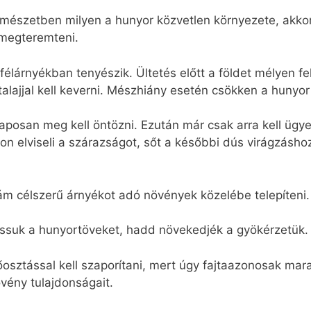
rmészetben milyen a hunyor közvetlen környezete, akko
 megteremteni.
 félárnyékban tenyészik. Ültetés előtt a földet mélyen fe
talajjal kell keverni. Mészhiány esetén csökken a hunyor
posan meg kell öntözni. Ezután már csak arra kell ügyel
ron elviseli a szárazságot, sőt a későbbi dús virágzásh
 ám célszerű árnyékot adó növények közelébe telepíteni.
assuk a hunyortöveket, hadd növekedjék a gyökérzetük.
 tőosztással kell szaporítani, mert úgy fajtaazonosak m
vény tulajdonságait.