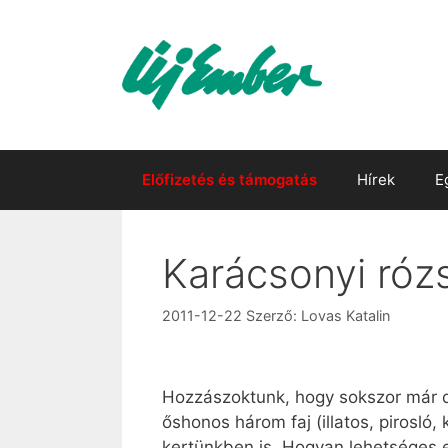
Kilépés
a
tartalomba
Előfizetés és támogatás
Hírek
E
Karácsonyi róz
2011-12-22
Szerző:
Lovas Katalin
Hozzászoktunk, hogy sokszor már d
őshonos három faj (illatos, pirosló
kertünkben is. Hogyan lehetséges 