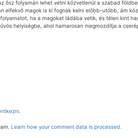
z ősz folyamán lehet vetni közvetlenül a szabad földbe.
an elfekvő magok is ki fognak kelni előbb-utóbb, ám kö
 folyamatot, ha a magokat ládába vetik, és télen kint h
 hűvös helyiségbe, ahol hamarosan megmozdítja a cserép f
lentkezni
.
spam.
Learn how your comment data is processed.