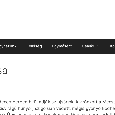
gyházunk
Lelkiség
Egymásért
Család
Kö
sa
ecemberben hírül adják az újságok: kivirágzott a Mecs
, kisvirágú hunyor) szigorúan védett, mégis gyönyörködh
ez? Úgy, hogy a kereskedelemben kínálnak nem védett hu