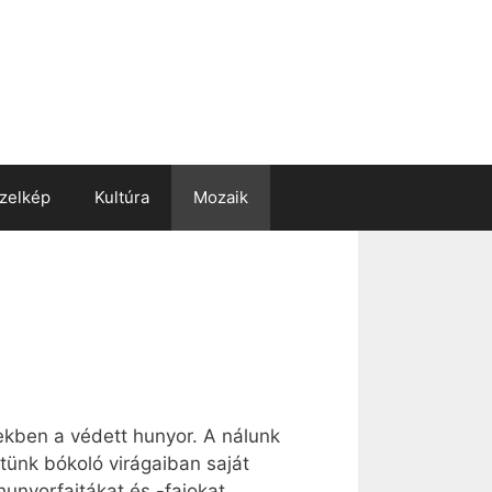
zelkép
Kultúra
Mozaik
ekben a védett hunyor. A nálunk
etünk bókoló virágaiban saját
nyorfajtákat és -fajokat.