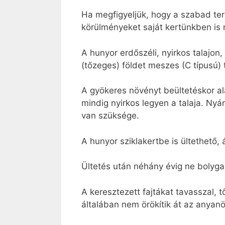
Ha megfigyeljük, hogy a szabad te
körülményeket saját kertünkben is
A hunyor erdőszéli, nyirkos talajon,
(tőzeges) földet meszes (C típusú) 
A gyökeres növényt beültetéskor ala
mindig nyirkos legyen a talaja. Nyá
van szüksége.
A hunyor sziklakertbe is ültethető,
Ültetés után néhány évig ne bolyg
A keresztezett fajtákat tavasszal,
általában nem örökítik át az anyanö