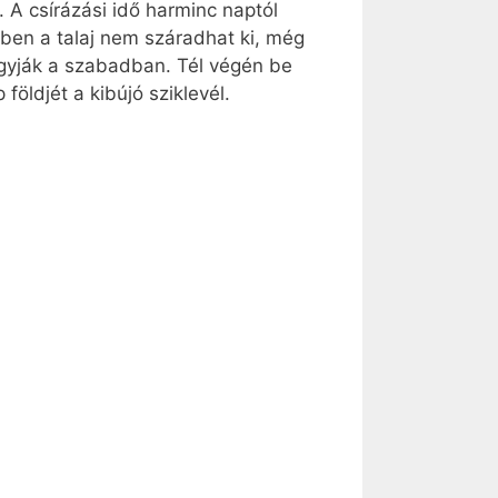
 A csírázási idő harminc naptól
zben a talaj nem száradhat ki, még
agyják a szabadban. Tél végén be
öldjét a kibújó sziklevél.