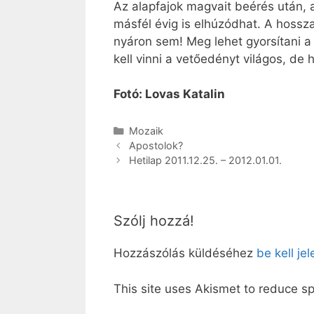
Az alapfajok magvait beérés után, a
másfél évig is elhúzódhat. A hossz
nyáron sem! Meg lehet gyorsítani a
kell vinni a vetőedényt világos, de
Fotó: Lovas Katalin
Kategória
Mozaik
Apostolok?
Hetilap 2011.12.25. – 2012.01.01.
Szólj hozzá!
Hozzászólás küldéséhez
be kell je
This site uses Akismet to reduce 