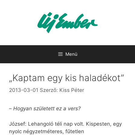
Kilépés
a
tartalomba
Menü
„Kaptam egy kis haladékot”
2013-03-01
Szerző:
Kiss Péter
–
Hogyan született ez a vers?
József: Lehangoló téli nap volt. Kispesten, egy
nyolc négyzetméteres, fűtetlen