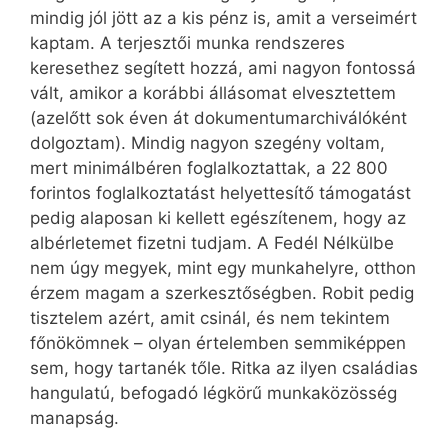
mindig jól jött az a kis pénz is, amit a verseimért
kaptam. A terjesztői munka rendszeres
keresethez segített hozzá, ami nagyon fontossá
vált, amikor a korábbi állásomat elvesztettem
(azelőtt sok éven át dokumentumarchiválóként
dolgoztam). Mindig nagyon szegény voltam,
mert minimálbéren foglalkoztattak, a 22 800
forintos foglalkoztatást helyettesítő támogatást
pedig alaposan ki kellett egészítenem, hogy az
albérletemet fizetni tudjam. A Fedél Nélkülbe
nem úgy megyek, mint egy munkahelyre, otthon
érzem magam a szerkesztőségben. Robit pedig
tisztelem azért, amit csinál, és nem tekintem
főnökömnek – olyan értelemben semmiképpen
sem, hogy tartanék tőle. Ritka az ilyen családias
hangulatú, befogadó légkörű munkaközösség
manapság.