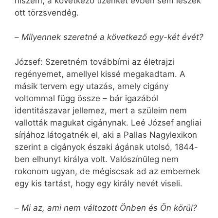
hiszem, a következő tizenkét évben sem leszek
ott törzsvendég.
–
Milyennek szeretné a következő egy-két évét?
József: Szeretném továbbírni az életrajzi
regényemet, amellyel kissé megakadtam. A
másik tervem egy utazás, amely cigány
voltommal függ össze – bár igazából
identitászavar jellemez, mert a szüleim nem
vallották magukat cigánynak. Leé József angliai
sírjához látogatnék el, aki a Pallas Nagylexikon
szerint a cigányok északi ágának utolsó, 1844-
ben elhunyt királya volt. Valószínűleg nem
rokonom ugyan, de mégiscsak ad az embernek
egy kis tartást, hogy egy király nevét viseli.
–
Mi az, ami nem változott Önben és Ön körül?