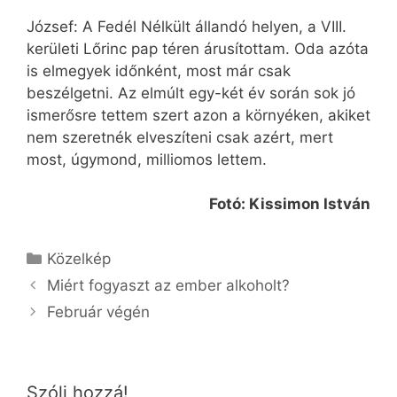
József: A Fedél Nélkült állandó helyen, a VIII.
kerületi Lőrinc pap téren árusítottam. Oda azóta
is elmegyek időnként, most már csak
beszélgetni. Az elmúlt egy-két év során sok jó
ismerősre tettem szert azon a környéken, akiket
nem szeretnék elveszíteni csak azért, mert
most, úgymond, milliomos lettem.
Fotó: Kissimon István
Kategória
Közelkép
Miért fogyaszt az ember alkoholt?
Február végén
Szólj hozzá!