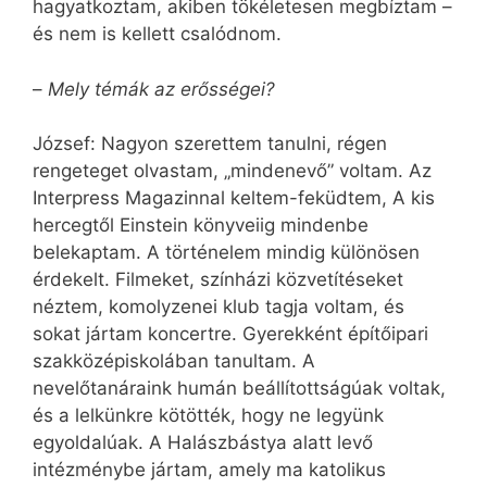
hagyatkoztam, akiben tökéletesen megbíztam –
és nem is kellett csalódnom.
–
Mely témák az erősségei?
József: Nagyon szerettem tanulni, régen
rengeteget olvastam, „mindenevő” voltam. Az
Interpress Magazinnal keltem-feküdtem, A kis
hercegtől Einstein könyveiig mindenbe
belekaptam. A történelem mindig különösen
érdekelt. Filmeket, színházi közvetítéseket
néztem, komolyzenei klub tagja voltam, és
sokat jártam koncertre. Gyerekként építőipari
szakközépiskolában tanultam. A
nevelőtanáraink humán beállítottságúak voltak,
és a lelkünkre kötötték, hogy ne legyünk
egyoldalúak. A Halászbástya alatt levő
intézménybe jártam, amely ma katolikus