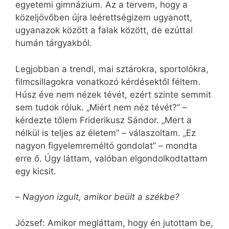
egyetemi gimnázium. Az a tervem, hogy a
közeljövőben újra leérettségizem ugyanott,
ugyanazok között a falak között, de ezúttal
humán tárgyakból.
Legjobban a trendi, mai sztárokra, sportolókra,
filmcsillagokra vonatkozó kérdésektől féltem.
Húsz éve nem nézek tévét, ezért szinte semmit
sem tudok róluk. „Miért nem néz tévét?” –
kérdezte tőlem Friderikusz Sándor. „Mert a
nélkül is teljes az életem” – válaszoltam. „Ez
nagyon figyelemreméltó gondolat” – mondta
erre ő. Úgy láttam, valóban elgondolkodtattam
egy kicsit.
–
Nagyon izgult, amikor beült a székbe?
József: Amikor megláttam, hogy én jutottam be,