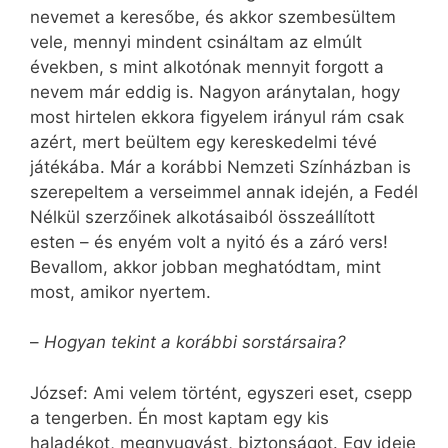
nevemet a keresőbe, és akkor szembesültem
vele, mennyi mindent csináltam az elmúlt
években, s mint alkotónak mennyit forgott a
nevem már eddig is. Nagyon aránytalan, hogy
most hirtelen ekkora figyelem irányul rám csak
azért, mert beültem egy kereskedelmi tévé
játékába. Már a korábbi Nemzeti Színházban is
szerepeltem a verseimmel annak idején, a Fedél
Nélkül szerzőinek alkotásaiból összeállított
esten – és enyém volt a nyitó és a záró vers!
Bevallom, akkor jobban meghatódtam, mint
most, amikor nyertem.
–
Hogyan tekint a korábbi sorstársaira?
József: Ami velem történt, egyszeri eset, csepp
a tengerben. Én most kaptam egy kis
haladékot, megnyugvást, biztonságot. Egy ideje