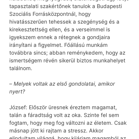
tapasztalati szakértőnek tanulok a Budapesti
Szociális Forrásközpontnál, hogy
hivatásszerűen tehessek a szegénység és a
kirekesztettség ellen, és a verseimmel is
igyekszem ennek a rétegnek a gondjaira
irányítani a figyelmet. Főállású munkám
továbbra sincs; abban reménykedem, hogy az
ismertségem révén sikerül biztos munkahelyet
találnom.
–
Melyek voltak az első gondolatai, amikor
nyert?
József: Először üresnek éreztem magamat,
talán a fáradtság volt az oka. Szinte fel sem
fogtam, hogy meg fog változni az életem. Csak
másnap jött ki rajtam a stressz. Akkor
elindultam világgá, hogy kijárjam magamból az