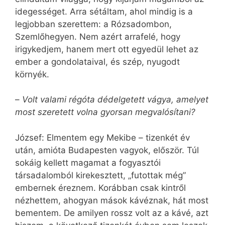
idegességet. Arra sétáltam, ahol mindig is a
legjobban szerettem: a Rózsadombon,
Szemlőhegyen. Nem azért arrafelé, hogy
irigykedjem, hanem mert ott egyedül lehet az
ember a gondolataival, és szép, nyugodt
környék.
–
Volt valami régóta dédelgetett vágya, amelyet
most szeretett volna gyorsan megvalósítani?
József: Elmentem egy Mekibe – tizenkét év
után, amióta Budapesten vagyok, először. Túl
sokáig kellett magamat a fogyasztói
társadalomból kirekesztett, „futottak még”
embernek éreznem. Korábban csak kintről
nézhettem, ahogyan mások kávéznak, hát most
bementem. De amilyen rossz volt az a kávé, azt