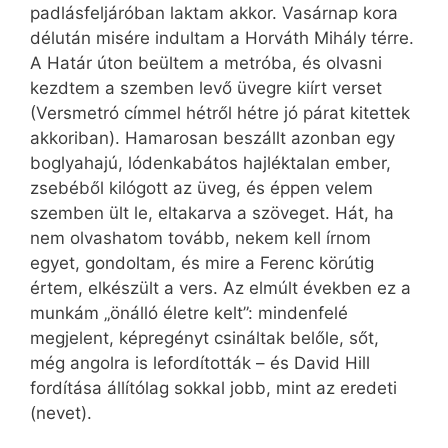
padlásfeljáróban laktam akkor. Vasárnap kora
délután misére indultam a Horváth Mihály térre.
A Határ úton beültem a metróba, és olvasni
kezdtem a szemben levő üvegre kiírt verset
(Versmetró címmel hétről hétre jó párat kitettek
akkoriban). Hamarosan beszállt azonban egy
boglyahajú, lódenkabátos hajléktalan ember,
zsebéből kilógott az üveg, és éppen velem
szemben ült le, eltakarva a szöveget. Hát, ha
nem olvashatom tovább, nekem kell írnom
egyet, gondoltam, és mire a Ferenc körútig
értem, elkészült a vers. Az elmúlt években ez a
munkám „önálló életre kelt”: mindenfelé
megjelent, képregényt csináltak belőle, sőt,
még angolra is lefordították – és David Hill
fordítása állítólag sokkal jobb, mint az eredeti
(nevet).