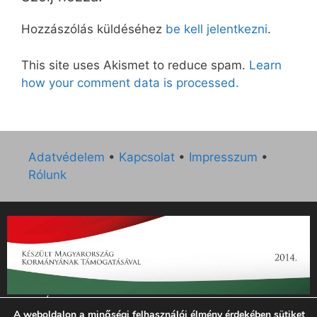
Hozzászólás küldéséhez
be kell jelentkezni
.
This site uses Akismet to reduce spam.
Learn
how your comment data is processed.
Adatvédelem
•
Kapcsolat
•
Impresszum
•
Rólunk
„Az Új Ember katolikus hetilap 2014. évi működésének
A weboldalon a minőségi felhasználói élmény érdekében sütiket