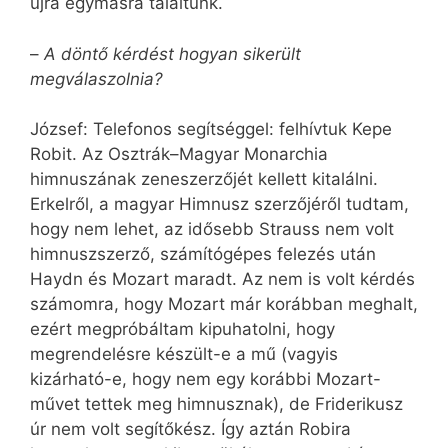
újra egymásra találtunk.
–
A döntő kérdést hogyan sikerült
megválaszolnia?
József: Telefonos segítséggel: felhívtuk Kepe
Robit. Az Osztrák–Magyar Monarchia
himnuszának zeneszerzőjét kellett kitalálni.
Erkelről, a magyar Himnusz szerzőjéről tudtam,
hogy nem lehet, az idősebb Strauss nem volt
himnuszszerző, számítógépes felezés után
Haydn és Mozart maradt. Az nem is volt kérdés
számomra, hogy Mozart már korábban meghalt,
ezért megpróbáltam kipuhatolni, hogy
megrendelésre készült-e a mű (vagyis
kizárható-e, hogy nem egy korábbi Mozart-
művet tettek meg himnusznak), de Friderikusz
úr nem volt segítőkész. Így aztán Robira