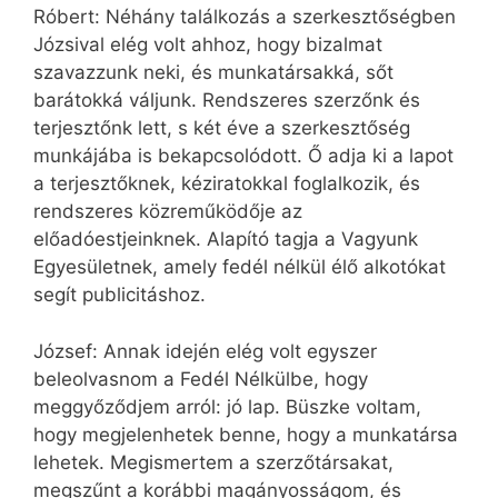
Róbert: Néhány találkozás a szerkesztőségben
Józsival elég volt ahhoz, hogy bizalmat
szavazzunk neki, és munkatársakká, sőt
barátokká váljunk. Rendszeres szerzőnk és
terjesztőnk lett, s két éve a szerkesztőség
munkájába is bekapcsolódott. Ő adja ki a lapot
a terjesztőknek, kéziratokkal foglalkozik, és
rendszeres közreműködője az
előadóestjeinknek. Alapító tagja a Vagyunk
Egyesületnek, amely fedél nélkül élő alkotókat
segít publicitáshoz.
József: Annak idején elég volt egyszer
beleolvasnom a Fedél Nélkülbe, hogy
meggyőződjem arról: jó lap. Büszke voltam,
hogy megjelenhetek benne, hogy a munkatársa
lehetek. Megismertem a szerzőtársakat,
megszűnt a korábbi magányosságom, és