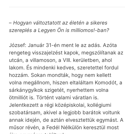
–
Hogyan változtatott az életén a sikeres
szereplés a Legyen Ön is milliomos!-ban?
József: Január 31-én ment le az adás. Azóta
rengeteg visszajelzést kapok, megszólítanak az
utcán, a villamoson, a VIII. kerületben, ahol
lakom. És mindenki kedves, szeretettel fordul
hozzám. Sokan mondták, hogy nem kellett
volna megállnom, hiszen eltaláltam Komodót, a
sárkánygyíkok szigetét, nyerhettem volna
ötmilliót is. Történt valami váratlan is.
Jelentkezett a régi középiskolai, kollégiumi
szobatársam, akivel a legjobb barátok voltunk
annak idején, de aztán elvesztettük egymást. A
műsor révén, a Fedél Nélkülön keresztül most