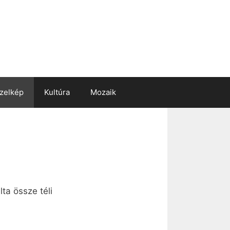
zelkép
Kultúra
Mozaik
ta össze téli