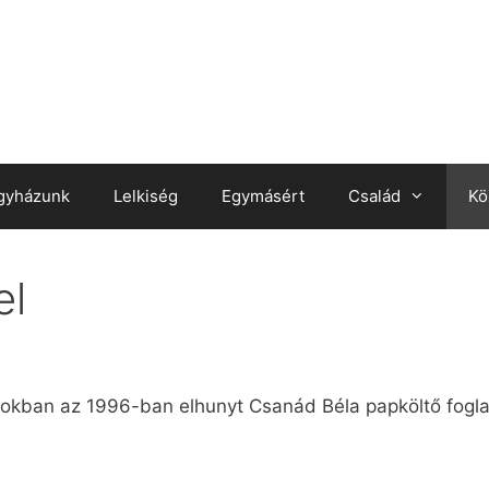
gyházunk
Lelkiség
Egymásért
Család
Kö
el
okban az 1996-ban elhunyt Csanád Béla papköltő foglal