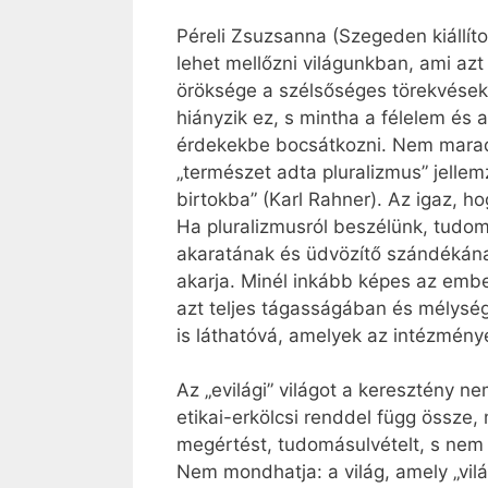
Péreli Zsuzsanna (Szegeden kiállít
lehet mellőzni világunkban, ami azt i
öröksége a szélsőséges törekvések
hiányzik ez, s mintha a félelem és 
érdekekbe bocsátkozni. Nem marad k
„természet adta pluralizmus” jelle
birtokba” (Karl Rahner). Az igaz, 
Ha pluralizmusról beszélünk, tudom
akaratának és üdvözítő szándékána
akarja. Minél inkább képes az ember 
azt teljes tágasságában és mélységé
is láthatóvá, amelyek az intézménye
Az „evilági” világot a keresztény n
etikai-erkölcsi renddel függ össze,
megértést, tudomásulvételt, s nem g
Nem mondhatja: a világ, amely „vil