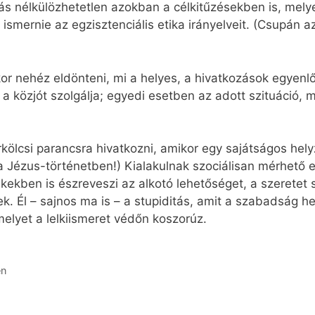
ás nélkülözhetetlen azokban a célkitűzésekben is, mel
ll ismernie az egzisztenciális etika irányelveit. (Csupán 
r nehéz eldönteni, mi a helyes, a hivatkozások egyenlő
 a közjót szolgálja; egyedi esetben az adott szituáció, m
ölcsi parancsra hivatkozni, amikor egy sajátságos helyz
a Jézus-történetben!) Kialakulnak szociálisan mérhető e
tékekben is észreveszi az alkotó lehetőséget, a szeretet
. Él – sajnos ma is – a stupiditás, amit a szabadság he
elyet a lelkiismeret védőn koszorúz.
en