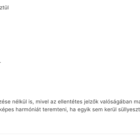
ztül
–
se nélkül is, mivel az ellentétes jelzők valóságában m
képes harmóniát teremteni, ha egyik sem kerül süllyesz