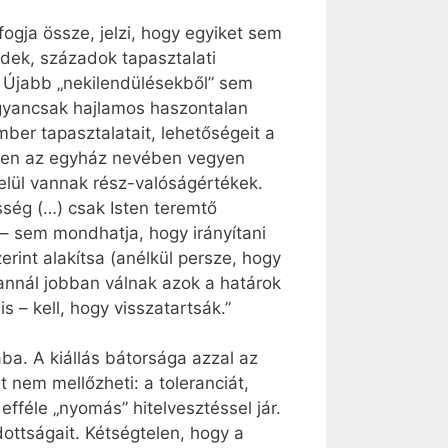
ogja össze, jelzi, hogy egyiket sem
redek, századok tapasztalati
 Újabb „nekilendülésekből” sem
 ugyancsak hajlamos haszontalan
ber tapasztalatait, lehetőségeit a
éppen az egyház nevében vegyen
elül vannak rész-valóságértékek.
sség (…) csak Isten teremtő
– sem mondhatja, hogy irányítani
erint alakítsa (anélkül persze, hogy
 annál jobban válnak azok a határok
 – kell, hogy visszatartsák.”
ba. A kiállás bátorsága azzal az
 nem mellőzheti: a toleranciát,
fféle „nyomás” hitelvesztéssel jár.
ottságait. Kétségtelen, hogy a