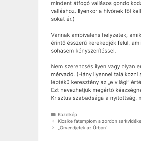
mindent átfogó vallásos gondolkod
valláshoz. Ilyenkor a hívőnek föl ke
sokat ér.)
Vannak ambivalens helyzetek, amiko
érintő ésszerű kerekedjék felül, ami
sohasem kényszerítéssel.
Nem szerencsés ilyen vagy olyan erk
mérvadó. (Hány ilyennel találkozni 
léptékű keresztény az „e világi” ér
Ezt nevezhetjük megértő készségnek
Krisztus szabadsága a nyitottság, m
Kategória
Közelkép
Kicsike fatemplom a zordon sarkvidék
„Örvendjetek az Úrban”