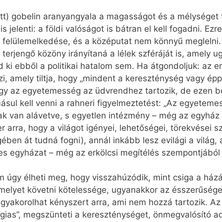
ott) gobelin aranyangyala a magasságot és a mélységet f
s jelenti: a földi valóságot is bátran el kell fogadni. Ez
 felülemelkedése, és a középutat nem könnyű meglelni.
a terjengő közöny irányítaná a lélek szféráját is, amely
i ebből a politikai hatalom sem. Ha átgondoljuk: az em
mzi, amely tiltja, hogy „mindent a kereszténység vagy 
hogy az egyetemesség az üdvrendhez tartozik, de ezen b
ásul kell venni a rahneri figyelmeztetést: „Az egyeteme
k van alávetve, s egyetlen intézmény – még az egyház 
arra, hogy a világot igényei, lehetőségei, törekvései sz
ben át tudná fogni), annál inkább lesz evilági a világ,
s egyházat – még az erkölcsi megítélés szempontjából is
em úgy élheti meg, hogy visszahúzódik, mint csiga a házá
 melyet követni kötelessége, ugyanakkor az ésszerűséget
yakorolhat kényszert arra, ami nem hozzá tartozik. Az e
ágias”, megszünteti a kereszténységet, önmegvalósító ad