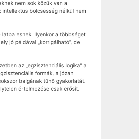
yeknek nem sok közük van a
az intellektus bölcsesség nélkül nem
 latba esnek. Ilyenkor a többséget
ely jó példával „korrigálható”, de
etben az „egzisztenciális logika” a
gzisztenciális formák, a józan
 sokszor balgának tűnő gyakorlatát.
lytelen értelmezése csak erősít.