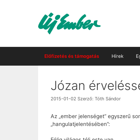
Kilépés
a
tartalomba
Előfizetés és támogatás
Hírek
E
Józan érveléss
2015-01-02
Szerző:
Tóth Sándor
Az „ember jelenséget” egyszerű sor
„hangulatjelentésében”:
Félig világos téli este van,