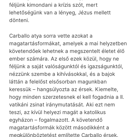
féljünk kimondani a krízis szót, mert
lehetőségünk van a lényeg, Jézus mellett
dönteni.
Carballo atya sorra vette azokat a
magatartásformákat, amelyek a mai helyzetben
követendőek lehetnek a megszentelt életet élő
ember számára. Az első ezek közül, hogy ne
féljünk a saját valóságunktól és igazságunktól,
nézzünk szembe a kihívásokkal, és a bajok
láttán a felelőst első­sorban magunkban
keressük – hangsúlyozta az érsek. Kiemelte,
hogy minden szerzetesnek el kell fogadnia a II.
vatikáni zsinat iránymutatását. Aki ezt nem
teszi, az kívül helyezi magát a katolikus
egyházon – fogalmazott. A követendő
magatartásformák között másodikként a
megkülönböztetést említette Car­bal­lo érsek.