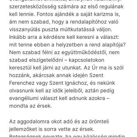
szerzetesközösség számára az első regulának
kell lennie. Fontos ajándék a saját karizma is,
ám nem szabad, hogy a rendalapítóhoz való
visszanyúlás puszta múltkutatássá váljon.
Inkább arra a kérdésre kell keresni a választ:
mit tenne ebben a helyzetben a rend alapítója?
Nem szabad félni az együttműködéstől, nem
szabad elszigetelődni – kapcsolatokon
keresztül kell járni az utunkat. Az Úr ma is szól
hozzánk, akárcsak annak idején Szent
Ferenchez vagy Szent Ignáchoz, és nekünk
olvasnunk kell az idők jeleiből, aztán pedig
evangéliumi választ kell adnunk azokra –
mondta az érsek.
Az aggodalomra okot adó és az örömteli
jellemzőket is sorra vette az érsek.
Betegségnek nevezte, ha egy közösség mindig