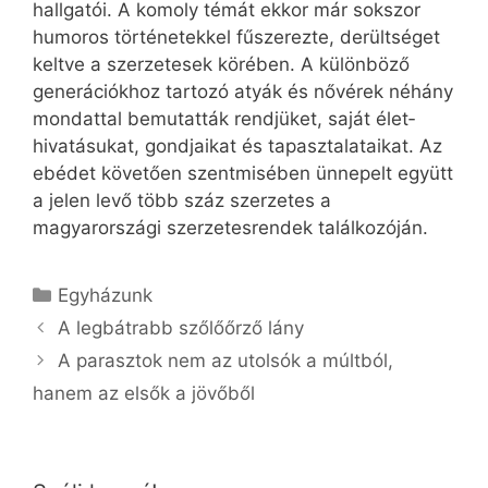
hallgatói. A komoly témát ekkor már sokszor
humoros történetekkel fűszerezte, derültséget
keltve a szerzetesek körében. A különböző
generációkhoz tartozó atyák és nővérek néhány
mondattal bemutatták rendjüket, saját élet­
hivatásukat, gondjaikat és tapasztalataikat. Az
ebédet követően szentmisében ünnepelt együtt
a jelen levő több száz szerzetes a
magyarországi szerzetesrendek találkozóján.
Kategória
Egyházunk
A legbátrabb szőlőőrző lány
A parasztok nem az utolsók a múltból,
hanem az elsők a jövőből