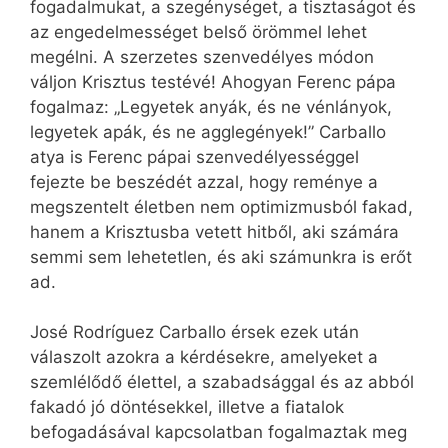
fogadalmukat, a szegénységet, a tisztaságot és
az engedelmességet belső örömmel lehet
megélni. A szerzetes szenvedélyes módon
váljon Krisztus testévé! Ahogyan Ferenc pápa
fogalmaz: „Legyetek anyák, és ne vénlányok,
legyetek apák, és ne agg­legények!” Carballo
atya is Ferenc pápai szenvedélyességgel
fejezte be beszédét azzal, hogy reménye a
megszentelt életben nem optimizmusból fakad,
hanem a Krisztusba vetett hitből, aki számára
semmi sem lehetetlen, és aki számunkra is erőt
ad.
José Rodríguez Carballo érsek ezek után
válaszolt azokra a kérdésekre, amelyeket a
szemlélődő élettel, a szabadsággal és az abból
fakadó jó döntésekkel, illetve a fiatalok
befogadásával kapcsolatban fogalmaztak meg