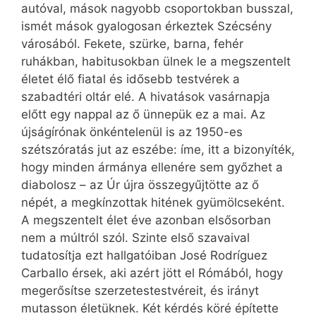
autóval, mások nagyobb csoportokban busszal,
ismét mások gyalogosan érkeztek Szécsény
városából. Fekete, szürke, barna, fehér
ruhákban, habitusokban ülnek le a megszentelt
életet élő fiatal és idősebb testvérek a
szabadtéri oltár elé. A hivatások vasárnapja
előtt egy nappal az ő ünnepük ez a mai. Az
újságírónak önkéntelenül is az 1950-es
szétszóratás jut az eszébe: íme, itt a bizonyíték,
hogy minden ármánya ellenére sem győzhet a
diabolosz – az Úr újra összegyűjtötte az ő
népét, a megkínzottak hitének gyümölcseként.
A megszentelt élet éve azonban elsősorban
nem a múltról szól. Szinte első szavaival
tudatosítja ezt hallgatóiban José Rodríguez
Carballo érsek, aki azért jött el Rómából, hogy
megerősítse szerzetestestvéreit, és irányt
mutasson életüknek. Két kérdés köré építette