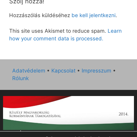
Szólj hozzá!
Hozzászólás küldéséhez
be kell jelentkezni
.
This site uses Akismet to reduce spam.
Learn
how your comment data is processed.
Adatvédelem
•
Kapcsolat
•
Impresszum
•
Rólunk
„Az Új Ember katolikus hetilap 2014. évi működésének