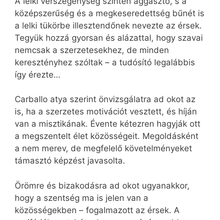
A lelki vérszegénység szintén aggasztó, s a
középszerűség és a megkeseredettség bűnét is
a lelki tükörbe illesztendőnek nevezte az érsek.
Tegyük hozzá gyorsan és alázattal, hogy szavai
nemcsak a szerzetesekhez, de minden
keresztényhez szóltak – a tudósító legalábbis
így érezte…
Carballo atya szerint önvizsgálatra ad okot az
is, ha a szerzetes motivációt vesztett, és híján
van a misztikának. Évente kétezren hagyják ott
a megszentelt élet közösségeit. Megoldásként
a nem merev, de megfelelő követelményeket
támasztó képzést javasolta.
Örömre és bizakodásra ad okot ugyanakkor,
hogy a szentség ma is jelen van a
közösségekben – fogalmazott az érsek. A