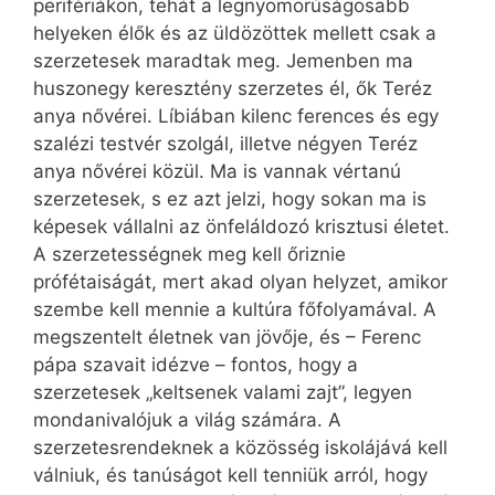
perifériákon, tehát a legnyomorúságosabb
helyeken élők és az üldözöttek mellett csak a
szerzetesek maradtak meg. Jemenben ma
huszonegy keresztény szerzetes él, ők Teréz
anya nővérei. Líbiában kilenc ferences és egy
szalézi testvér szolgál, illetve négyen Teréz
anya nővérei közül. Ma is vannak vértanú
szerzetesek, s ez azt jelzi, hogy sokan ma is
képesek vállalni az önfeláldozó krisztusi életet.
A szerzetességnek meg kell őriznie
prófétaiságát, mert akad olyan helyzet, amikor
szembe kell mennie a kultúra főfolyamával. A
megszentelt életnek van jövője, és – Ferenc
pápa szavait idézve – fontos, hogy a
szerzetesek „keltsenek valami zajt”, legyen
mondanivalójuk a világ számára. A
szerzetesrendeknek a közösség iskolájává kell
válniuk, és tanúságot kell tenniük arról, hogy