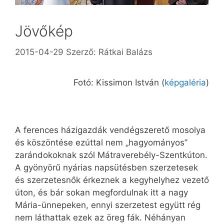
Jövőkép
2015-04-29
Szerző:
Rátkai Balázs
Fotó: Kissimon István (
képgaléria
)
A ferences házigazdák vendégszerető mosolya
és köszöntése ezúttal nem „hagyományos”
zarándokoknak szól Mátraverebély-Szentkúton.
A gyönyörű nyárias napsütésben szerzetesek
és szerzetesnők érkeznek a kegyhelyhez vezető
úton, és bár sokan megfordulnak itt a nagy
Mária-ünnepeken, ennyi szerzetest együtt rég
nem láthattak ezek az öreg fák. Néhányan