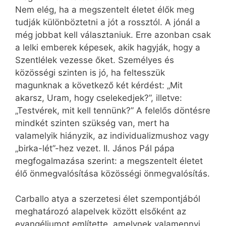
Nem elég, ha a megszentelt életet élők meg
tudják különböztetni a jót a rossztól. A jónál a
még jobbat kell választaniuk. Erre azonban csak
a lelki emberek képesek, akik hagyják, hogy a
Szentlélek vezesse őket. Személyes és
közösségi szinten is jó, ha feltesszük
magunknak a következő két kérdést: „Mit
akarsz, Uram, hogy cselekedjek?”, illetve:
„Testvérek, mit kell tennünk?” A felelős döntésre
mindkét szinten szükség van, mert ha
valamelyik hiányzik, az individualizmushoz vagy
„birka-lét”-hez vezet. II. János Pál pápa
megfogalmazása szerint: a megszentelt életet
élő önmegvalósítása közösségi önmegvalósítás.
Carballo atya a szerzetesi élet szempontjából
meghatározó alap­elvek között elsőként az
evangéliumot említette, amelynek valamennyi