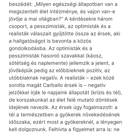
beszédét: „Milyen egészségi állapotban van a
megszentelt élet intézménye, és vajon van-e
jövője a mai világban?” A kérdésekre három
csoport, a pesszimisták, az optimisták és a
realisták válaszait gyűjtötte össze az érsek, aki
a hallgatóságot is bevonta a közös
gondolkodásba. Az optimisták és a
pesszimisták hasonló szavakkal (káosz,
sötétség és naplemente) jellemzik a jelent, a
jövőképük pedig az előbbieknek pozitív, az
utóbbiaknak negatív. A realisták – ezek közé
sorolta magát Carballo érsek is – negatív
jelzőkkel írják le napjaink állapotát (krízis és tél),
de korszakunkat az élet felé mutató döntések
idejének nevezik. Az érsek úgy fogalmazott: a
tél a természetben a gyökerek növekedésének
időszaka, ezért most a gyökereknél, a lényegen
kell dolgoznunk. Felhívta a figyelmet arra is: ne