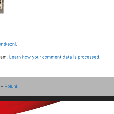
lentkezni
.
spam.
Learn how your comment data is processed.
•
Rólunk