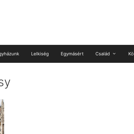
gyházunk
Lelkiség
Egymásért
Család
Kö
sy