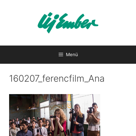
Kilépés
a
tartalomba
Menü
160207_ferencfilm_Ana