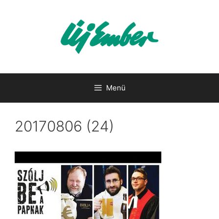
Kilépés
a
tartalomba
Menü
20170806 (24)