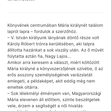
Könyvének centrumában Mária királynét találom
lapról lapra – fordulok a szerzőhöz.
– V. István királyunk lányának döntő része volt
Károly Róbert trónra kerülésében, aki talpra
állította hazánkat a sok viszály után. Az ő művét
folytatta aztán fia, Nagy Lajos…
Amikor arra keresem a választ, miért költözött
Mária királyné a könyvszerzőjének szívébe, ő az
erős asszony személyiségének varázslatát
emlegeti, a példaképet, akit eddig még nem
emeltek oltárra.
– Sok lélekmélyi élményem van, Magyarországi
Mária elevenen áll előttem, szinte beszélgetek
vele, érzem a segítségét a női hivatás