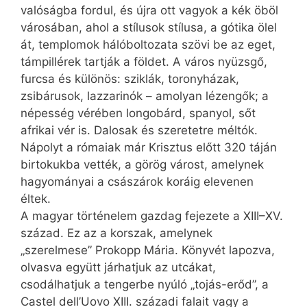
valóságba fordul, és újra ott vagyok a kék öböl
városában, ahol a stílusok stílusa, a gótika ölel
át, templomok hálóboltozata szövi be az eget,
támpillérek tartják a földet. A város nyüzsgő,
furcsa és különös: sziklák, toronyházak,
zsibárusok, lazzarinók – amolyan lézengők; a
népesség vérében longobárd, spanyol, sőt
afrikai vér is. Dalosak és szeretetre méltók.
Nápolyt a rómaiak már Krisztus előtt 320 táján
birtokukba vették, a görög várost, amelynek
hagyományai a császárok koráig elevenen
éltek.
A magyar történelem gazdag fejezete a XIII–XV.
század. Ez az a korszak, amelynek
„szerelmese” Prokopp Mária. Könyvét lapozva,
olvasva együtt járhatjuk az utcákat,
csodálhatjuk a tengerbe nyúló „tojás-erőd”, a
Castel dell’Uovo XIII. századi falait vagy a