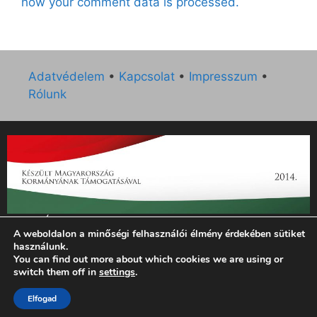
how your comment data is processed.
Adatvédelem
•
Kapcsolat
•
Impresszum
•
Rólunk
„Az Új Ember katolikus hetilap 2014. évi működésének
A weboldalon a minőségi felhasználói élmény érdekében sütiket
támogatását az EGYH-KCP-14-P-0121 sz. támogatási
használunk.
szerződés keretében 3 000 000 Ft összegben támogatta az
You can find out more about which cookies we are using or
Emberi Erőforrások Minisztériuma.”
switch them off in
settings
.
© 2026 Magyar Kurír - Új Ember
• Készült
GeneratePress
Elfogad