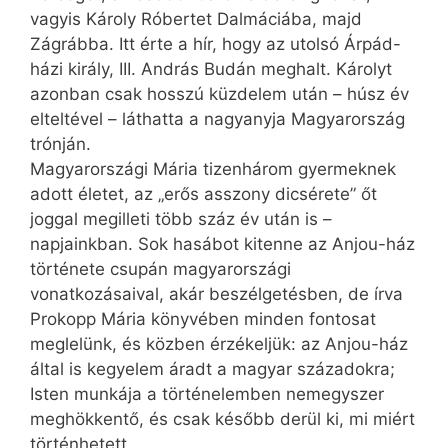
vagyis Károly Róbertet Dalmáciába, majd
Zágrábba. Itt érte a hír, hogy az utolsó Árpád-
házi király, III. András Budán meghalt. Károlyt
azonban csak hosszú küzdelem után – húsz év
elteltével – láthatta a nagyanyja Magyarország
trónján.
Magyarországi Mária tizenhárom gyermeknek
adott életet, az „erős asszony dicsérete” őt
joggal megilleti több száz év után is –
napjainkban. Sok hasábot kitenne az Anjou-ház
története csupán magyarországi
vonatkozásaival, akár beszélgetésben, de írva
Prokopp Mária könyvében minden fontosat
meglelünk, és közben érzékeljük: az Anjou-ház
által is kegyelem áradt a magyar századokra;
Isten munkája a történelemben nemegyszer
meghökkentő, és csak később derül ki, mi miért
történhetett…