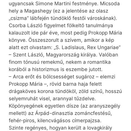
ugyancsak Simone Martini festménye. Micsoda
hely a Magashegy (ez a jelentése az olasz
„csizma” lábfején tündöklő festői városkának).
Csorba László figyelmet fölkeltő tanulmánya
kalauzolt ide pár éve, most pedig Prokopp Mária
könyve. Összeszorult a szívem, amikor a kép
alatt ezt olvastam: „S. Ladislaus, Rex Ungariae”
– Szent László, Magyarország királya. Valóban
finom tónusú remekmű, nekem a romantika
korából a historizmus is eszembe jutott.
– Arca erőt és bölcsességet sugároz – elemzi
Prokopp Mária –, rövid barna haja felett
drágaköves korona tündököl, zöld színű, hosszú
selyemruhát visel, arannyal tűzdelve.
Köpönyegének egyetlen dísze (az aranyszegély
mellett) az Árpád-dinasztia zománcfestésű,
fehér-piros, kilencvágásos címerpajzsa.
Szinte regényes, hogyan került a lovagkirály