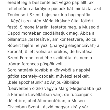
eredetileg a beszentelést végző pap állt, aki
feltehetően a királyné püspök fiát mintázta, akit
Toulouse-i Szent Lajosnak ír a hagiográfia.
– Képét a szintén Mária királyné által fölkért
festő, Simone Martini festette meg, a Museo di
Capodimontéban csodálhatjuk meg. Abba a
pillanatba „testesítve”, amikor testvére, Bölcs
Róbert fejére helyezi („hanyag eleganciával”) a
koronát; ő lett volna az örökös, de hivatása
Szent Ferenc rendjébe szólította, és nem a
trónra: ferences püspök volt…
Sorolhatnánk tovább a könyvből a nápolyi
gótika szentély-csodáit, művészi értékeit,
„belelapozhatunk” az Anjou-Bibliába
(Leuvenben őrzik) vagy a Margit-legendába (ez
a Farnese Levéltárban van), de ruccanjunk
délebbre, ahol Altomontéban, a Museo
Civicóban Szent László magyar király vár –