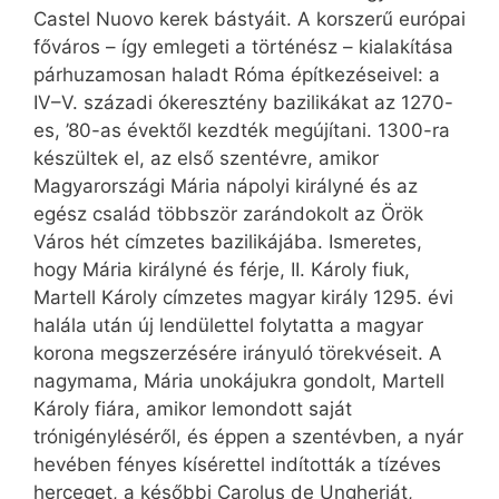
Castel Nuovo kerek bástyáit. A korszerű európai
főváros – így emlegeti a történész – kialakítása
párhuzamosan haladt Róma építkezéseivel: a
IV–V. századi ókeresztény bazilikákat az 1270-
es, ’80-as évektől kezdték megújítani. 1300-ra
készültek el, az első szentévre, amikor
Magyarországi Mária nápolyi királyné és az
egész család többször zarándokolt az Örök
Város hét címzetes bazilikájába. Ismeretes,
hogy Mária királyné és férje, II. Károly fiuk,
Martell Károly címzetes magyar király 1295. évi
halála után új lendülettel folytatta a magyar
korona megszerzésére irányuló törekvéseit. A
nagymama, Mária unokájukra gondolt, Martell
Károly fiára, amikor lemondott saját
trónigényléséről, és éppen a szentévben, a nyár
hevében fényes kísérettel indították a tízéves
herceget, a későbbi Carolus de Ungheriát,