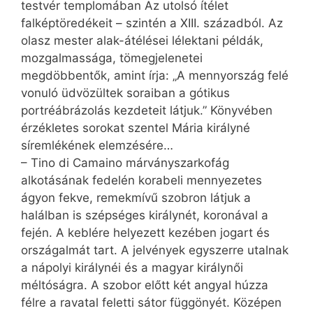
testvér templomában Az utolsó ítélet
falképtöredékeit – szintén a XIII. századból. Az
olasz mester alak-átélései lélektani példák,
mozgalmassága, tömegjelenetei
megdöbbentők, amint írja: „A mennyország felé
vonuló üdvözültek soraiban a gótikus
portréábrázolás kezdeteit látjuk.” Könyvében
érzékletes sorokat szentel Mária királyné
síremlékének elemzésére…
– Tino di Camaino márványszarkofág
alkotásának fedelén korabeli mennyezetes
ágyon fekve, remekmívű szobron látjuk a
halálban is szépséges királynét, koronával a
fején. A keblére helyezett kezében jogart és
országalmát tart. A jelvények egyszerre utalnak
a nápolyi királynéi és a magyar királynői
méltóságra. A szobor előtt két angyal húzza
félre a ravatal feletti sátor függönyét. Középen