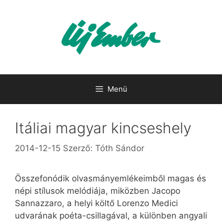
Kilépés
a
tartalomba
Menü
Itáliai magyar kincseshely
2014-12-15
Szerző:
Tóth Sándor
Összefonódik olvasmányemlékeimből magas és
népi stílusok melódiája, miközben Jacopo
Sannazzaro, a helyi költő Lorenzo Medici
udvarának poéta-csillagával, a különben angyali