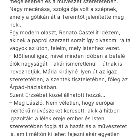
megélésében és a művészet szeretetében.
Nagy mecénása, szolgálója volt a szépnek,
amely a gótikán át a Teremtőt jelenítette meg
neki.
Egy modern olaszt, Renato Castellit idézem,
akinek a papról szerzett sorait így olvasom: rajta
vagyok az úton, feleim, mely Istenhez vezet.
– Időtlenül igaz, mivel minden időben a befelé
élők nagyságát – akár ismeretlenül – útnak is
nevezhetjük. Mária királyné ilyen út az igaz
szeretetében, a szentek tiszteletében, főleg az
Árpád-háziakéban.
Szent Erzsébet közel állhatott hozzá…
– Meg László. Nem véletlen, hogy európai
mértékű művészeket keresett, akik a hitben
igazolták: a lélek ereje ember és Isten
szeretetében fogja át a hazát és a művészetet
is, amit méltón ki lehet fejezni akár egyetlen