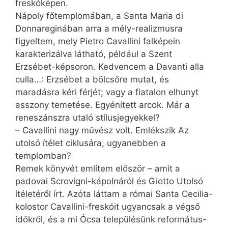
freskóképen.
Nápoly főtemplomában, a Santa Maria di
Donnareginában arra a mély-realizmusra
figyeltem, mely Pietro Cavallini falképein
karakterizálva látható, például a Szent
Erzsébet-képsoron. Kedvencem a Davanti alla
culla…: Erzsébet a bölcsőre mutat, és
maradásra kéri férjét; vagy a fiatalon elhunyt
asszony temetése. Egyénített arcok. Már a
reneszánszra utaló stílusjegyekkel?
– Cavallini nagy művész volt. Emlékszik Az
utolsó ítélet ciklusára, ugyanebben a
templomban?
Remek könyvét említem először – amit a
padovai Scrovigni-kápolnáról és Giotto Utolsó
ítéletéről írt. Azóta láttam a római Santa Cecilia-
kolostor Cavallini-freskóit ugyancsak a végső
időkről, és a mi Ócsa településünk református-