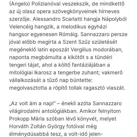
(Angelo) Polizianóval veszekszik, de mindkettő
az új olasz opera szövegkönyveinek hírneves
szerzője. Alessandro Scarlatti hangja Nápolyból
Velencéig hangzik, a melodikus egyházi
hangsor egyenesen Rómáig. Sannazzaro persze
jóval előbb megírta a Szent Szűz születését
megéneklő latin eposzát Vergilius modorában,
naponta megbámulta a kikötőt s a tündéri
tengeri tájat, ahol a költő fantáziájában a
mitológiai Ikarosz a tengerbe zuhant; vakmerő
vállalkozását a tűző nap büntette:
megolvasztotta a röpítő tollak ragasztó viaszát.
„Az volt ám a nap!” – énekli azóta Sannazzaro
világirodalmi antológiákban. Amikor felnyitom
Prokopp Mária szóban lévő könyvét, melyet
Horváth Zoltán György fotóival még
élménydúsabbá tesz, a volt-idő jelen-