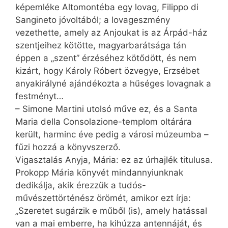
képemléke Altomontéba egy lovag, Filippo di
Sangineto jóvoltából; a lovageszmény
vezethette, amely az Anjoukat is az Árpád-ház
szentjeihez kötötte, magyarbarátsága tán
éppen a „szent” érzéséhez kötődött, és nem
kizárt, hogy Károly Róbert özvegye, Erzsébet
anyakirályné ajándékozta a hűséges lovagnak a
festményt…
– Simone Martini utolsó műve ez, és a Santa
Maria della Consolazione-templom oltárára
került, harminc éve pedig a városi múzeumba –
fűzi hozzá a könyvszerző.
Vigasztalás Anyja, Mária: ez az úrhajlék titulusa.
Prokopp Mária könyvét mindannyiunknak
dedikálja, akik érezzük a tudós-
művészettörténész örömét, amikor ezt írja:
„Szeretet sugárzik e műből (is), amely hatással
van a mai emberre, ha kihúzza antennáját, és